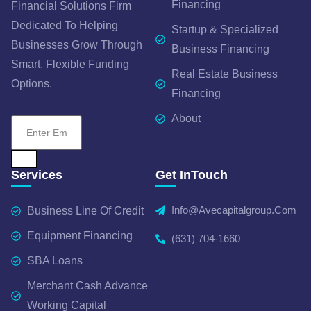
Financing
Financial Solutions Firm
Dedicated To Helping
Startup & Specialized
Businesses Grow Through
Business Financing
Smart, Flexible Funding
Real Estate Business
Options.
Financing
About
Services
Get InTouch
Info@avecapitalgroup.com
Business Line Of Credit
Equipment Financing
(631) 704-1660
SBA Loans
Merchant Cash Advance
Working Capital