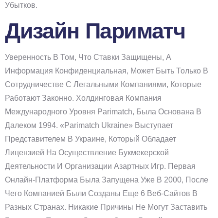
Убытков.
Дизайн Париматч
Уверенность В Том, Что Ставки Защищены, А
Информация Конфиденциальная, Может Быть Только В
Сотрудничестве С Легальными Компаниями, Которые
Работают Законно. Холдинговая Компания
Международного Уровня Parimatch, Была Основана В
Далеком 1994. «Parimatch Ukraine» Выступает
Представителем В Украине, Который Обладает
Лицензией На Осуществление Букмекерской
Деятельности И Организации Азартных Игр. Первая
Онлайн-Платформа Была Запущена Уже В 2000, После
Чего Компанией Были Созданы Еще 6 Веб-Сайтов В
Разных Странах. Никакие Причины Не Могут Заставить