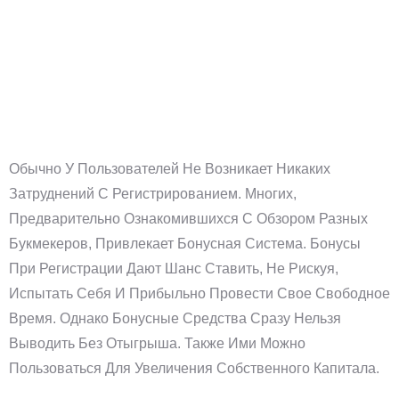
Конторы
Parimatch »
Васильків Info
Обычно У Пользователей Не Возникает Никаких
Затруднений С Регистрированием. Многих,
Предварительно Ознакомившихся С Обзором Разных
Букмекеров, Привлекает Бонусная Система. Бонусы
При Регистрации Дают Шанс Ставить, Не Рискуя,
Испытать Себя И Прибыльно Провести Свое Свободное
Время. Однако Бонусные Средства Сразу Нельзя
Выводить Без Отыгрыша. Также Ими Можно
Пользоваться Для Увеличения Собственного Капитала.