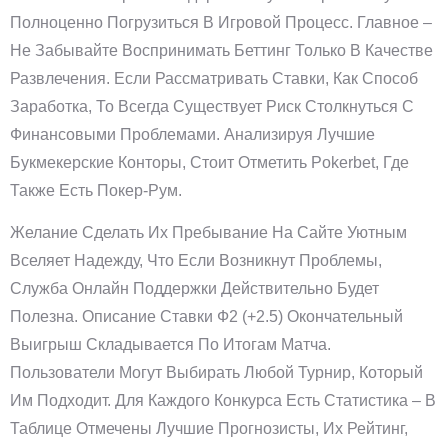
Полноценно Погрузиться В Игровой Процесс. Главное –
Не Забывайте Воспринимать Беттинг Только В Качестве
Развлечения. Если Рассматривать Ставки, Как Способ
Заработка, То Всегда Существует Риск Столкнуться С
Финансовыми Проблемами. Анализируя Лучшие
Букмекерские Конторы, Стоит Отметить Pokerbet, Где
Также Есть Покер-Рум.
Желание Сделать Их Пребывание На Сайте Уютным
Вселяет Надежду, Что Если Возникнут Проблемы,
Служба Онлайн Поддержки Действительно Будет
Полезна. Описание Ставки Ф2 (+2.5) Окончательный
Выигрыш Складывается По Итогам Матча.
Пользователи Могут Выбирать Любой Турнир, Который
Им Подходит. Для Каждого Конкурса Есть Статистика – В
Таблице Отмечены Лучшие Прогнозисты, Их Рейтинг,