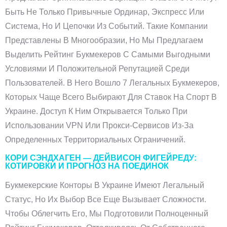
Быть Не Только Привычные Ординар, Экспресс Или
Система, Но И Цепочки Из Событий. Такие Компании
Представлены В Многообразии, Но Мы Предлагаем
Выделить Рейтинг Букмекеров С Самыми Выгодными
Условиями И Положительной Репутацией Среди
Пользователей. В Него Вошло 7 Легальных Букмекеров,
Которых Чаще Всего Выбирают Для Ставок На Спорт В
Украине. Доступ К Ним Открывается Только При
Использовании VPN Или Прокси-Сервисов Из-За
Определенных Территориальных Ограничений.
КОРИ СЭНДХАГЕН — ДЕЙВИСОН ФИГЕЙРЕДУ:
КОТИРОВКИ И ПРОГНОЗ НА ПОЕДИНОК
Букмекерские Конторы В Украине Имеют Легальный
Статус, Но Их Выбор Все Еще Вызывает Сложности.
Чтобы Облегчить Его, Мы Подготовили Полноценный