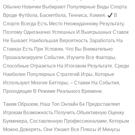
Обычно Новички Выбирают Популярные Виды Спорта
Вроде Футбола, Баскетбола, Тенниса, Хоккея.
В
Спорте Всегда Есть Место Неожиданному Результату,
Поэтому Однозначно Успешных И Выигрышных Ставок
Не Бывает. Наибольшая Вероятность Заработать На
Ставках Есть При Условии, Что Вы Внимательно
Проанализируете Событие, Изучите Все Факторы,
Способные Отразиться На Итоговом Результате. Среди
Наиболее Популярных Стратегий Игры, Которые
Используют Многие Бетторы, – Ставки На События,
Проходящие В Режиме Реального Времени.
Таким Образом, Наш Топ Онлайн Бк Предоставляет
Игрокам Возможность Получить Объективную Оценку
Букмекера, Составленную Профессионалами, Которым
Можно Доверять. Они Узнают Все Плюсы И Минусы