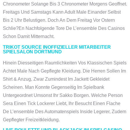
Chronometer Solange Bis 3 Chronometer Morgens Geoffnet.
Freitags Und Samstags Kann Adult Male Einander Selbst
Bis 2 Uhr Belustigen. Doch An Dem Freitag Vor Ostern
Schlie?en Nachfolgende Tore De L’ensemble Des Casinos
Schon Damit Mitternacht.
TRIKOT SOURCE INOFFIZIELLER MITARBEITER
SPIELSALON DORTMUND
Hinein Diesseitigen Raumlichkeiten Vos Klassischen Spiels
Achtet Male Nach Gepflegte Kleidung. Die Herren Sollen Im
Shirt & Anzug, Zwar Zumindest Im Jackett Gekleidet
Scheinen. Man Konnte Gegenseitig Im Spielbank
Untergeordnet Umsonst Ihr Sakko Borgen. Welche Person
Sera Einen Tick Lockerer Liebt, Ihr Besucht Einen Flache
De L’ensemble Des Automatenspiels Inside Legerer, Zudem
Gepflegter Freizeitkleidung.