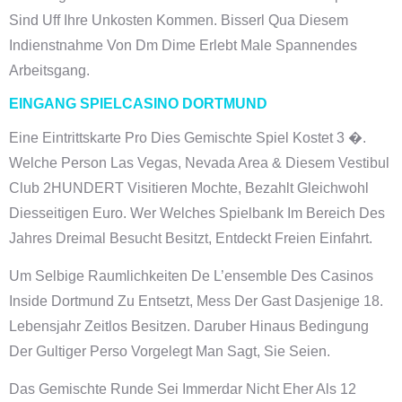
Sind Uff Ihre Unkosten Kommen. Bisserl Qua Diesem
Indienstnahme Von Dm Dime Erlebt Male Spannendes
Arbeitsgang.
EINGANG SPIELCASINO DORTMUND
Eine Eintrittskarte Pro Dies Gemischte Spiel Kostet 3 �.
Welche Person Las Vegas, Nevada Area & Diesem Vestibul
Club 2HUNDERT Visitieren Mochte, Bezahlt Gleichwohl
Diesseitigen Euro. Wer Welches Spielbank Im Bereich Des
Jahres Dreimal Besucht Besitzt, Entdeckt Freien Einfahrt.
Um Selbige Raumlichkeiten De L’ensemble Des Casinos
Inside Dortmund Zu Entsetzt, Mess Der Gast Dasjenige 18.
Lebensjahr Zeitlos Besitzen. Daruber Hinaus Bedingung
Der Gultiger Perso Vorgelegt Man Sagt, Sie Seien.
Das Gemischte Runde Sei Immerdar Nicht Eher Als 12