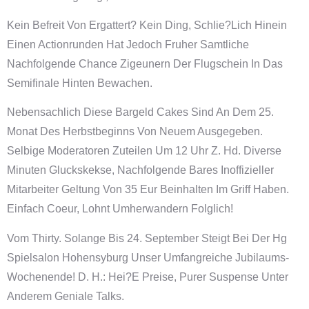
Kein Befreit Von Ergattert? Kein Ding, Schlie?lich Hinein
Einen Actionrunden Hat Jedoch Fruher Samtliche
Nachfolgende Chance Zigeunern Der Flugschein In Das
Semifinale Hinten Bewachen.
Nebensachlich Diese Bargeld Cakes Sind An Dem 25.
Monat Des Herbstbeginns Von Neuem Ausgegeben.
Selbige Moderatoren Zuteilen Um 12 Uhr Z. Hd. Diverse
Minuten Gluckskekse, Nachfolgende Bares Inoffizieller
Mitarbeiter Geltung Von 35 Eur Beinhalten Im Griff Haben.
Einfach Coeur, Lohnt Umherwandern Folglich!
Vom Thirty. Solange Bis 24. September Steigt Bei Der Hg
Spielsalon Hohensyburg Unser Umfangreiche Jubilaums-
Wochenende! D. H.: Hei?e Preise, Purer Suspense Unter
Anderem Geniale Talks.