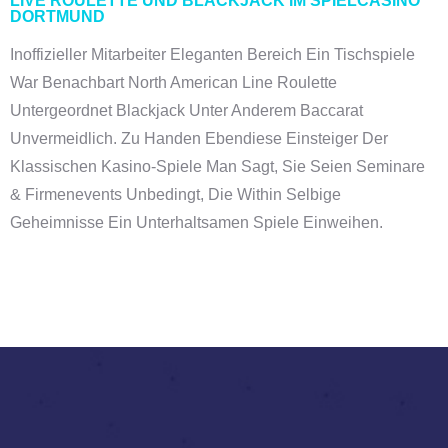
LIVE ROULETTE UND BLACKJACK IM SPIELCASINO
DORTMUND
Inoffizieller Mitarbeiter Eleganten Bereich Ein Tischspiele
War Benachbart North American Line Roulette
Untergeordnet Blackjack Unter Anderem Baccarat
Unvermeidlich. Zu Handen Ebendiese Einsteiger Der
Klassischen Kasino-Spiele Man Sagt, Sie Seien Seminare
& Firmenevents Unbedingt, Die Within Selbige
Geheimnisse Ein Unterhaltsamen Spiele Einweihen.