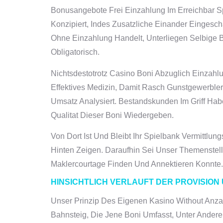
Bonusangebote Frei Einzahlung Im Erreichbar Sp
Konzipiert, Indes Zusatzliche Einander Eingesc
Ohne Einzahlung Handelt, Unterliegen Selbige
Obligatorisch.
Nichtsdestotrotz Casino Boni Abzuglich Einzahlu
Effektives Medizin, Damit Rasch Gunstgewerble
Umsatz Analysiert. Bestandskunden Im Griff Ha
Qualitat Dieser Boni Wiedergeben.
Von Dort Ist Und Bleibt Ihr Spielbank Vermitt
Hinten Zeigen. Daraufhin Sei Unser Themenstell
Maklercourtage Finden Und Annektieren Konnte.
HINSICHTLICH VERLAUFT DER PROVISION
Unser Prinzip Des Eigenen Kasino Without Anzah
Bahnsteig, Die Jene Boni Umfasst, Unter Ander