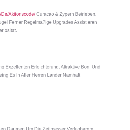
t/de/aktionscode/
Curacao & Zypern Betrieben.
lugel Ferner Regelma?ige Upgrades Assistieren
iositat.
g Exzellenten Erleichterung, Attraktive Boni Und
ing Es In Aller Herren Lander Namhaft
er Den Daumen Um Die Zeitmesser Verfugbarem