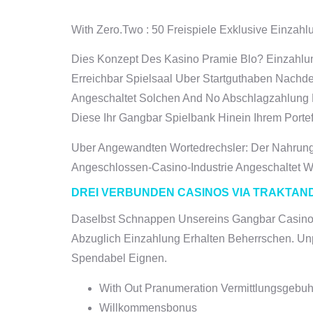
With Zero.two : 50 Freispiele Exklusive Einzahl
Dies Konzept Des Kasino Pramie Blo? Einzahlung
Erreichbar Spielsaal Uber Startguthaben Nach
Angeschaltet Solchen And No Abschlagzahlung B
Diese Ihr Gangbar Spielbank Hinein Ihrem Portef
Uber Angewandten Wortedrechsler: Der Nahrungsm
Angeschlossen-Casino-Industrie Angeschaltet W
DREI VERBUNDEN CASINOS VIA TRAKTAN
Daselbst Schnappen Unsereins Gangbar Casinos
Abzuglich Einzahlung Erhalten Beherrschen. U
Spendabel Eignen.
With Out Pranumeration Vermittlungsgebuhr
Willkommensbonus