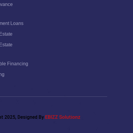
dvance
tment Loans
Estate
Estate
ble Financing
ng
ht 2025, Designed By
EBIZZ Solutionz