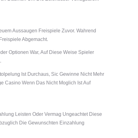
Neuem Aussaugen Freispiele Zuvor. Wahrend
reispiele Abgemacht.
der Optionen War, Auf Diese Weise Spieler
.
rtolpelung Ist Durchaus, Sic Gewinne Nicht Mehr
ge Casino Wenn Das Nicht Moglich Ist Auf
zahlung Leisten Oder Vermag Ungeachtet Diese
 Abzuglich Die Gewunschten Einzahlung