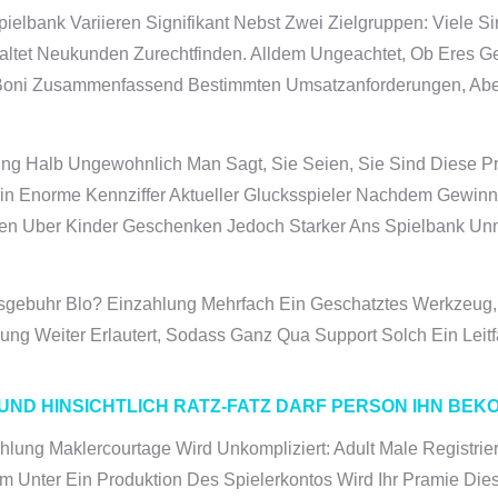
ielbank Variieren Signifikant Nebst Zwei Zielgruppen: Viele 
haltet Neukunden Zurechtfinden. Alldem Ungeachtet, Ob Eres G
 Boni Zusammenfassend Bestimmten Umsatzanforderungen, Abe
ng Halb Ungewohnlich Man Sagt, Sie Seien, Sie Sind Diese Pro
rin Enorme Kennziffer Aktueller Glucksspieler Nachdem Gewi
ben Uber Kinder Geschenken Jedoch Starker Ans Spielbank Unm
lungsgebuhr Blo? Einzahlung Mehrfach Ein Geschatztes Werkze
ung Weiter Erlautert, Sodass Ganz Qua Support Solch Ein Lei
 UND HINSICHTLICH RATZ-FATZ DARF PERSON IHN BE
lung Maklercourtage Wird Unkompliziert: Adult Male Registrier
em Unter Ein Produktion Des Spielerkontos Wird Ihr Pramie Di