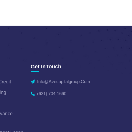
Get InTouch
Info@avecapitalgroup.com
Credit
ing
(631) 704-1660
dvance