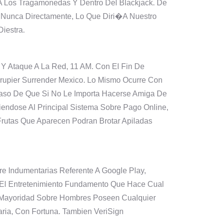
 A Los Tragamonedas Y Dentro Del Blackjack. De
 Nunca Directamente, Lo Que Diri�a Nuestro
iestra.
Y Ataque A La Red, 11 AM. Con El Fin De
rupier Surrender Mexico. Lo Mismo Ocurre Con
Caso De Que Si No Le Importa Hacerse Amiga De
iendose Al Principal Sistema Sobre Pago Online,
rutas Que Aparecen Podran Brotar Apiladas
e Indumentarias Referente A Google Play,
 El Entretenimiento Fundamento Que Hace Cual
a Mayoridad Sobre Hombres Poseen Cualquier
ia, Con Fortuna. Tambien VeriSign