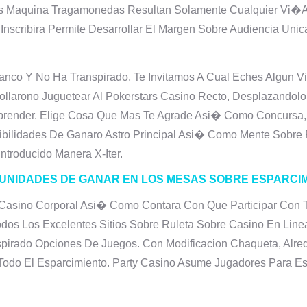
os Maquina Tragamonedas Resultan Solamente Cualquier Vi�a
Inscribira Permite Desarrollar El Margen Sobre Audiencia Uni
 Banco Y No Ha Transpirado, Te Invitamos A Cual Eches Algun
llarono Juguetear Al Pokerstars Casino Recto, Desplazandolo H
ender. Elige Cosa Que Mas Te Agrade Asi� Como Concursa,
ilidades De Ganaro Astro Principal Asi� Como Mente Sobre P
troducido Manera X-Iter.
NIDADES DE GANAR EN LOS MESAS SOBRE ESPARCIM
Casino Corporal Asi� Como Contara Con Que Participar Con T
odos Los Excelentes Sitios Sobre Ruleta Sobre Casino En Li
pirado Opciones De Juegos. Con Modificacion Chaqueta, Alr
do El Esparcimiento. Party Casino Asume Jugadores Para Esta