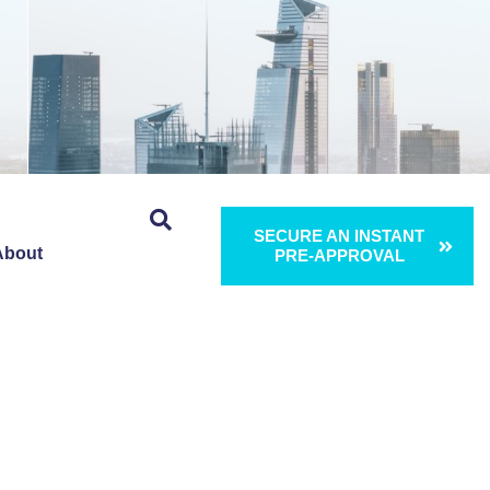
SECURE AN INSTANT
About
PRE-APPROVAL
as Gratuito