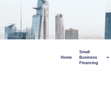
Info@avecapitalgroup.com
Small
Home
Business
Financing
Jugar Pimp
Poblacion 