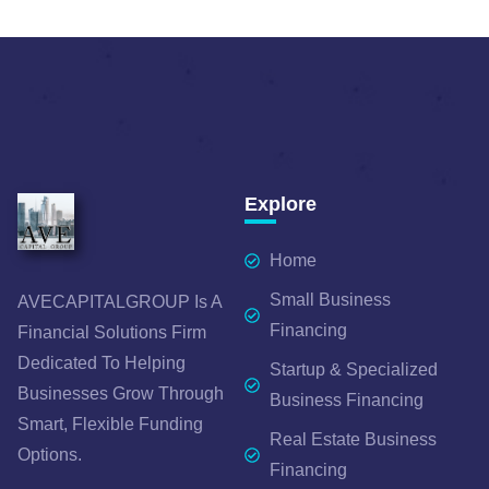
Explore
Home
Small Business
AVECAPITALGROUP Is A
Financing
Financial Solutions Firm
Dedicated To Helping
Startup & Specialized
Businesses Grow Through
Business Financing
Smart, Flexible Funding
Real Estate Business
Options.
Financing