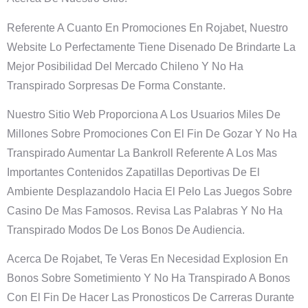
Referente A Cuanto En Promociones En Rojabet, Nuestro
Website Lo Perfectamente Tiene Disenado De Brindarte La
Mejor Posibilidad Del Mercado Chileno Y No Ha
Transpirado Sorpresas De Forma Constante.
Nuestro Sitio Web Proporciona A Los Usuarios Miles De
Millones Sobre Promociones Con El Fin De Gozar Y No Ha
Transpirado Aumentar La Bankroll Referente A Los Mas
Importantes Contenidos Zapatillas Deportivas De El
Ambiente Desplazandolo Hacia El Pelo Las Juegos Sobre
Casino De Mas Famosos. Revisa Las Palabras Y No Ha
Transpirado Modos De Los Bonos De Audiencia.
Acerca De Rojabet, Te Veras En Necesidad Explosion En
Bonos Sobre Sometimiento Y No Ha Transpirado A Bonos
Con El Fin De Hacer Las Pronosticos De Carreras Durante