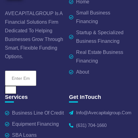
Home
Small Business
AVECAPITALGROUP Is A
Financing
Financial Solutions Firm
Dedicated To Helping
Startup & Specialized
Businesses Grow Through
Business Financing
Smart, Flexible Funding
Real Estate Business
Options.
Financing
About
Services
Get InTouch
Info@avecapitalgroup.com
Business Line Of Credit
Equipment Financing
(631) 704-1660
SBA Loans