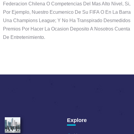
Federacion Chilena O Competencias Del Mas Alto Nivel, Si,
Por Ejemplo, Nuestro Ecumenico De Su FIFA O En La Barra
Una Champions League; Y No Ha Transpirado Desmedidos
Premios Por Hacer La Ocasion Deposito A Nosotros Cuenta
De Entretenimiento.
Explore