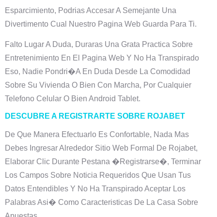
Esparcimiento, Podrias Accesar A Semejante Una
Divertimento Cual Nuestro Pagina Web Guarda Para Ti.
Falto Lugar A Duda, Duraras Una Grata Practica Sobre
Entretenimiento En El Pagina Web Y No Ha Transpirado
Eso, Nadie Pondri�a En Duda Desde La Comodidad
Sobre Su Vivienda O Bien Con Marcha, Por Cualquier
Telefono Celular O Bien Android Tablet.
DESCUBRE A REGISTRARTE SOBRE ROJABET
De Que Manera Efectuarlo Es Confortable, Nada Mas
Debes Ingresar Alrededor Sitio Web Formal De Rojabet,
Elaborar Clic Durante Pestana �Registrarse�, Terminar
Los Campos Sobre Noticia Requeridos Que Usan Tus
Datos Entendibles Y No Ha Transpirado Aceptar Los
Palabras Asi� Como Caracteristicas De La Casa Sobre
Apuestas.