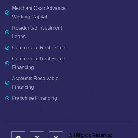
Merchant Cash Advance
Working Capital
Residential Investment
Loans
Commercial Real Estate
Commercial Real Estate
Financing
Accounts Receivable
Financing
Franchise Financing
All Rights Reserved