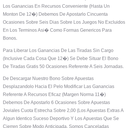
Los Ganancias En Recursos Conveniente (hasta Un
Monton De 12�) Debemos De Apostarlo Cincuenta
Ocasiones Sobre Seis Dias Sobre Los Juegos No Excluidos
En Los Terminos Asi� Como Formas Genericos Para
Bonos.
Para Liberar Los Ganancias De Las Tiradas Sin Cargo
(inclusive Cada Cosa Que 12�) Se Debe Situar El Bono
De Tiradas Gratis 50 Ocasiones Referente A Seis Jornadas.
De Descargar Nuestro Bono Sobre Apuestas
Desplazandolo Hacia El Pelo Modificar Las Ganancias
Referente A Recursos Eficaz (margen Norma 11�)
Debemos De Apostarlo 6 Ocasiones Sobre Apuestas
Joviales Cuota Estrecha Sobre 2,00 (los Apuestas Extras A
Algun Identico Suceso Deportivo Y Los Apuestas Que Se
Cierren Sobre Modo Anticipada, Somos Canceladas