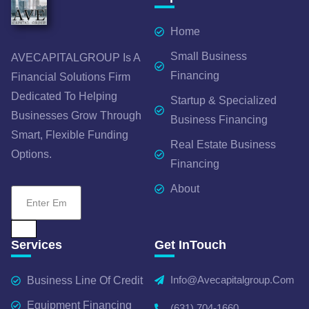
Home
Small Business
AVECAPITALGROUP Is A
Financing
Financial Solutions Firm
Dedicated To Helping
Startup & Specialized
Businesses Grow Through
Business Financing
Smart, Flexible Funding
Real Estate Business
Options.
Financing
About
Services
Get InTouch
Info@avecapitalgroup.com
Business Line Of Credit
Equipment Financing
(631) 704-1660