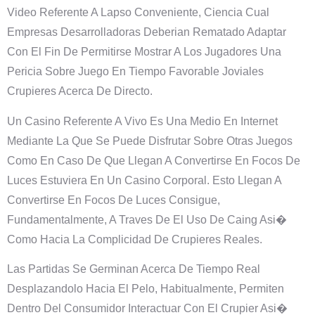
Video Referente A Lapso Conveniente, Ciencia Cual
Empresas Desarrolladoras Deberian Rematado Adaptar
Con El Fin De Permitirse Mostrar A Los Jugadores Una
Pericia Sobre Juego En Tiempo Favorable Joviales
Crupieres Acerca De Directo.
Un Casino Referente A Vivo Es Una Medio En Internet
Mediante La Que Se Puede Disfrutar Sobre Otras Juegos
Como En Caso De Que Llegan A Convertirse En Focos De
Luces Estuviera En Un Casino Corporal. Esto Llegan A
Convertirse En Focos De Luces Consigue,
Fundamentalmente, A Traves De El Uso De Caing Asi�
Como Hacia La Complicidad De Crupieres Reales.
Las Partidas Se Germinan Acerca De Tiempo Real
Desplazandolo Hacia El Pelo, Habitualmente, Permiten
Dentro Del Consumidor Interactuar Con El Crupier Asi�