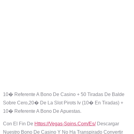
Algun Casino
Referente A
Avispado O
Bien Live
Casino?
10� Referente A Bono De Casino + 50 Tiradas De Balde
Sobre Cero,20� De La Slot Pirots Iv (10� En Tiradas) +
10� Referente A Bono De Apuestas.
Con El Fin De
Https://vegas-Spins.com/es/
Descargar
Nuestro Bono De Casino Y No Ha Transpirado Convertir