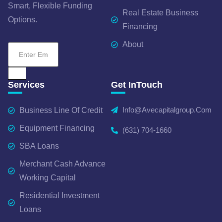
Smart, Flexible Funding
Real Estate Business
Options.
Financing
About
Services
Get InTouch
Info@avecapitalgroup.com
Business Line Of Credit
Equipment Financing
(631) 704-1660
SBA Loans
Merchant Cash Advance
Working Capital
Residential Investment
Loans