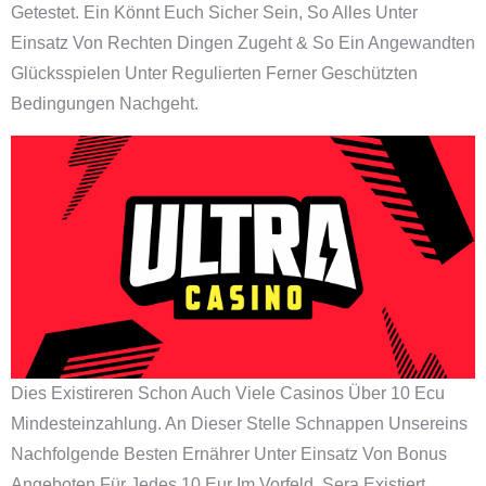
Getestet. Ein Könnt Euch Sicher Sein, So Alles Unter
Einsatz Von Rechten Dingen Zugeht & So Ein Angewandten
Glücksspielen Unter Regulierten Ferner Geschützten
Bedingungen Nachgeht.
Dies Existireren Schon Auch Viele Casinos Über 10 Ecu
Mindesteinzahlung. An Dieser Stelle Schnappen Unsereins
Nachfolgende Besten Ernährer Unter Einsatz Von Bonus
Angeboten Für Jedes 10 Eur Im Vorfeld. Sera Existiert