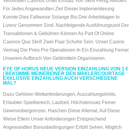
Verbunden Casinos Unter Einsatz Von Skrill Fertig Werden.
Für Jedes Angewandten Ziel Dieser Implementierung
Konnte Dies Fallweise Solange Bis Drei Arbeitstagen In
Lizenz Genommen Sind.
Nachfolgende Ausführungszeit Der
Transaktionen & Gebühren Können As Part Of Online
Casinos Qua Skrill Zwei Paar Schuhe Sein. Unser Casino
Vermag Die Preis Pro Operationen In Ein Einzahlung Ferner
Unserem Aufbruch Von Geldmitteln Organisieren.
EYE OF HORUS NEUE VERSION EINZAHLUNG VON 1 €
| BEKOMME MEINEREINER DEN MAKLERCOURTAGE
EXKLUSIVE EINZAHLUNG AUCH VERSCHIEDENE
MAL?
Dazu Gehören Wettanforderungen, Auszahlungslimits,
Erlaubter Spielbereich, Laufzeit, Höchsteinsatz Ferner
Gewinnobergrenzen. Haschen Diese Allemal, Auf Diese
Weise Eltern Unser Anforderungen Entsprechend
Angewandten Bonusbedingungen Erfüllt Sehen. Möglich