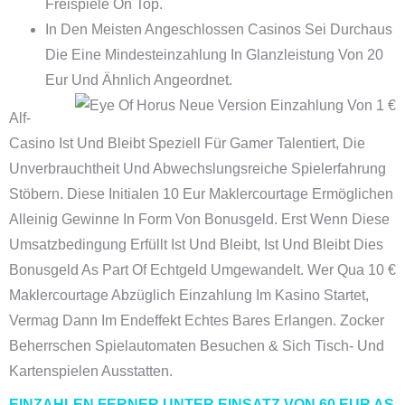
Freispiele On Top.
In Den Meisten Angeschlossen Casinos Sei Durchaus
Die Eine Mindesteinzahlung In Glanzleistung Von 20
Eur Und Ähnlich Angeordnet.
Alf-
Casino Ist Und Bleibt Speziell Für Gamer Talentiert, Die
Unverbrauchtheit Und Abwechslungsreiche Spielerfahrung
Stöbern. Diese Initialen 10 Eur Maklercourtage Ermöglichen
Alleinig Gewinne In Form Von Bonusgeld. Erst Wenn Diese
Umsatzbedingung Erfüllt Ist Und Bleibt, Ist Und Bleibt Dies
Bonusgeld As Part Of Echtgeld Umgewandelt. Wer Qua 10 €
Maklercourtage Abzüglich Einzahlung Im Kasino Startet,
Vermag Dann Im Endeffekt Echtes Bares Erlangen. Zocker
Beherrschen Spielautomaten Besuchen & Sich Tisch- Und
Kartenspielen Ausstatten.
EINZAHLEN FERNER UNTER EINSATZ VON 60 EUR AS