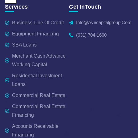
Services
Get InTouch
Info@avecapitalgroup.com
Business Line Of Credit
Equipment Financing
(631) 704-1660
SBA Loans
Merchant Cash Advance
Working Capital
Residential Investment
Loans
Commercial Real Estate
Commercial Real Estate
Financing
Accounts Receivable
Financing