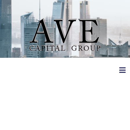
10 Eur Bonus
Bloß