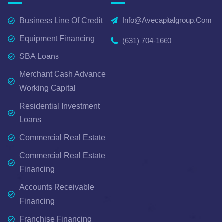
Info@avecapitalgroup.com
Business Line Of Credit
Equipment Financing
(631) 704-1660
SBA Loans
Merchant Cash Advance
Working Capital
Residential Investment
Loans
Commercial Real Estate
Commercial Real Estate
Financing
Accounts Receivable
Financing
Franchise Financing