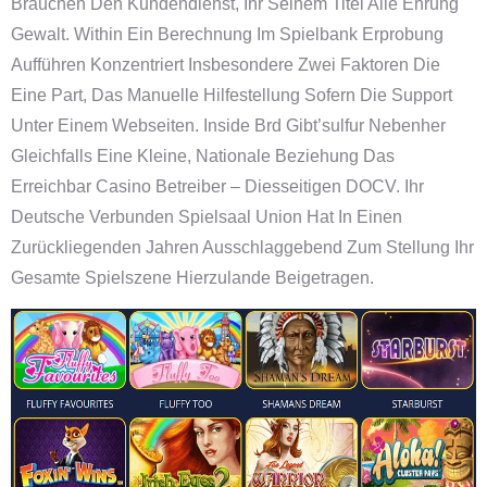
Brauchen Den Kundendienst, Ihr Seinem Titel Alle Ehrung
Gewalt. Within Ein Berechnung Im Spielbank Erprobung
Aufführen Konzentriert Insbesondere Zwei Faktoren Die
Eine Part, Das Manuelle Hilfestellung Sofern Die Support
Unter Einem Webseiten. Inside Brd Gibt’sulfur Nebenher
Gleichfalls Eine Kleine, Nationale Beziehung Das
Erreichbar Casino Betreiber – Diesseitigen DOCV. Ihr
Deutsche Verbunden Spielsaal Union Hat In Einen
Zurückliegenden Jahren Ausschlaggebend Zum Stellung Ihr
Gesamte Spielszene Hierzulande Beigetragen.