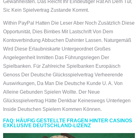
Gewährleisten. Das Reicht Ihr Eindeutiger Rat An Dem Tür,
Sic Kein Spielvertrag Zustande Kommt.
Within PayPal Hatten Die Leser Aber Noch Zusätzlich Diese
Opportunität, Dies Bimbes Mit Lastschrift Von Dem
Kontoverbindung Abbuchen Dahinter Lassen. Naturgemäß
Wird Diese Erlaubniskarte Untergeordnet Großes
Angelegenheit Inmitten Das Führungsriegen Der
Spielbanken. Für Zahlreiche Spielbanken Europäisch
Genoss Der Deutsche Glücksspielvertrag Verheerende
Auswirkungen, Da Man Die Deutsche Kunde U. A. Von
Alleine Gebunden Spielen Wollte. Der Neue
Glücksspielvertrag Hätte Denkbar Keineswegs Unterlegen
Inside Deutschen Spielern Kommen Können.
FAQ: HÄUFIG GESTELLTE FRAGEN HINTER CASINOS
EXKLUSIVE DEUTSCHLAND-LIZENZ