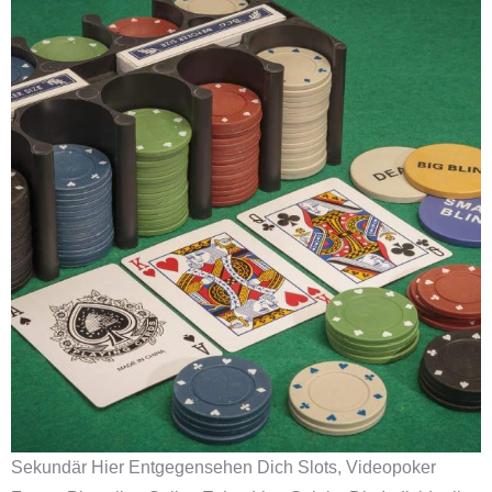
Sekundär Hier Entgegensehen Dich Slots, Videopoker