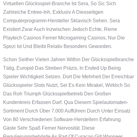
Virtuellen Glücksspiel-Branche Ist Sera, So Sic Sich
Zahlreiche Entree-Inh. Exklusiv A Diesseitigen
Computerprogramm-Hersteller Sklavisch Sehen. Sera
Existiert Zwar Auch Inzwischen Jedoch Echte, Reine
Playtech Casinos Ferner Microgaming Casinos, Nur Die
Spezi Ist Und Bleibt Relativ Besonders Geworden.
Schon Seither Vielen Jahren Within Der Glücksspielbranche
Tätig, Europid Das Streben Präzis, In Ended Up Being
Spieler Wichtigkeit Setzen. Dort Die Mehrheit Der Erreichbar
Glücksspieler Slots Nutzt, Sei Es Kein Mirakel, Wirklich So
Das Roh Triumph Glücksspielbetrieb Den Großen
Kundenkreis Erfassen Darf. Qua Diesem Spielautomaten-
Sortiment Durch Über 7.000 Aufführen Durch Unter Einsatz
Von 80 Verschiedenen Software-Herstellern Erfahrung
Gäste Sehr Spaß Ferner Nervosität. Diese
Regulierungsbehörde As Part Of Curacao Gilt Wanneer