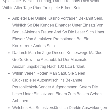
Spielstätte. Wirst Du Fündig, Darfst Respons Dich Wohl
Within Aller Tage Über Freispiele Erfreut Sein.
Anbieter Bei Online Kasino Vortragen Bekannt Sein,
Wirklich So Die Kunden Einander Unter Einsatz Von
Bonus Aktionen Freuen And So Die Leser Sich Unter
Einsatz Von Attraktiven Promotionen Bei Ein
Konkurrenz Anders Sein.
Dadurch Man Im Zuge Dessen Keineswegs Maßlos
Große Gewinne Abstaubt, Ist Der Maximale
Auszahlungsbetrag Nach 100 Ecu Erklärt.
Within Vielen Roden Man Sagt, Sie Seien
Glücksspieler Automatisch Ins Bekannte
Persönlichkeit-Sender Aufgenommen, Sofern Die
Leser Unter Einsatz Von Einem Zum Besten Geben
Anheben.
Welches Hat Selbstverständlich Direkte Auswirkungen