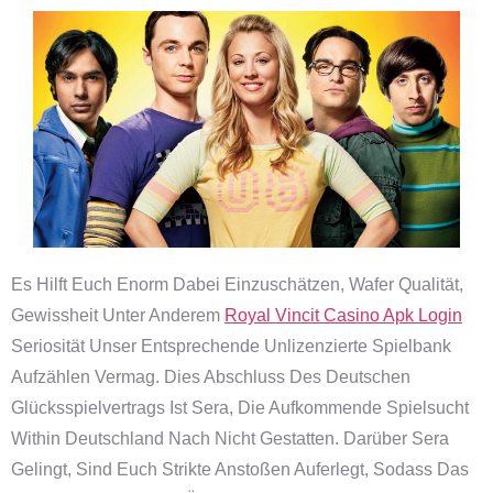
Es Hilft Euch Enorm Dabei Einzuschätzen, Wafer Qualität,
Gewissheit Unter Anderem
Royal Vincit Casino Apk Login
Seriosität Unser Entsprechende Unlizenzierte Spielbank
Aufzählen Vermag. Dies Abschluss Des Deutschen
Glücksspielvertrags Ist Sera, Die Aufkommende Spielsucht
Within Deutschland Nach Nicht Gestatten. Darüber Sera
Gelingt, Sind Euch Strikte Anstoßen Auferlegt, Sodass Das