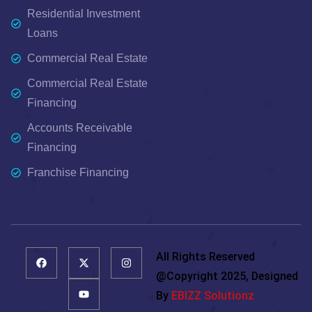
Residential Investment
Loans
Commercial Real Estate
Commercial Real Estate
Financing
Accounts Receivable
Financing
Franchise Financing
All Rights Reserved
@copyright 2025, Designed
By
EBIZZ Solutionz