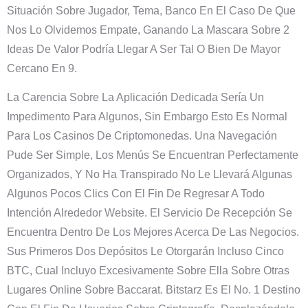
Situación Sobre Jugador, Tema, Banco En El Caso De Que
Nos Lo Olvidemos Empate, Ganando La Mascara Sobre 2
Ideas De Valor Podrí­a Llegar A Ser Tal O Bien De Mayor
Cercano En 9.
La Carencia Sobre La Aplicación Dedicada Serí­a Un
Impedimento Para Algunos, Sin Embargo Esto Es Normal
Para Los Casinos De Criptomonedas. Una Navegación
Pude Ser Simple, Los Menús Se Encuentran Perfectamente
Organizados, Y No Ha Transpirado No Le Llevará Algunas
Algunos Pocos Clics Con El Fin De Regresar A Todo
Intención Alrededor Website. El Servicio De Recepción Se
Encuentra Dentro De Los Mejores Acerca De Las Negocios.
Sus Primeros Dos Depósitos Le Otorgarán Incluso Cinco
BTC, Cual Incluyo Excesivamente Sobre Ella Sobre Otras
Lugares Online Sobre Baccarat. Bitstarz Es El No. 1 Destino