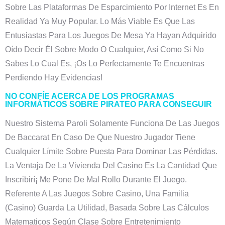
Sobre Las Plataformas De Esparcimiento Por Internet Es En
Realidad Ya Muy Popular. Lo Más Viable Es Que Las
Entusiastas Para Los Juegos De Mesa Ya Hayan Adquirido
Oído Decir Él Sobre Modo O Cualquier, Así­ Como Si No
Sabes Lo Cual Es, ¡os Lo Perfectamente Te Encuentras
Perdiendo Hay Evidencias!
NO CONFÍE ACERCA DE LOS PROGRAMAS
INFORMÁTICOS SOBRE PIRATEO PARA CONSEGUIR
Nuestro Sistema Paroli Solamente Funciona De Las Juegos
De Baccarat En Caso De Que Nuestro Jugador Tiene
Cualquier Límite Sobre Puesta Para Dominar Las Pérdidas.
La Ventaja De La Vivienda Del Casino Es La Cantidad Que
Inscribirí¡ Me Pone De Mal Rollo Durante El Juego.
Referente A Las Juegos Sobre Casino, Una Familia
(casino) Guarda La Utilidad, Basada Sobre Las Cálculos
Matematicos Según Clase Sobre Entretenimiento