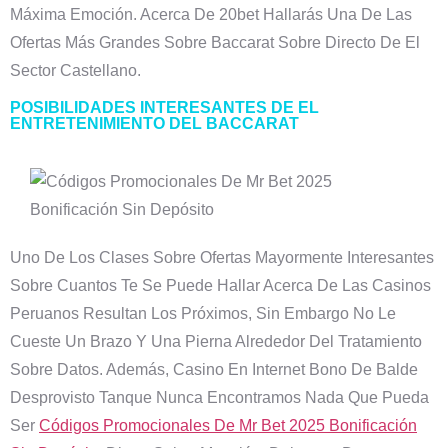
Máxima Emoción. Acerca De 20bet Hallarás Una De Las
Ofertas Más Grandes Sobre Baccarat Sobre Directo De El
Sector Castellano.
POSIBILIDADES INTERESANTES DE EL
ENTRETENIMIENTO DEL BACCARAT
Uno De Los Clases Sobre Ofertas Mayormente Interesantes
Sobre Cuantos Te Se Puede Hallar Acerca De Las Casinos
Peruanos Resultan Los Próximos, Sin Embargo No Le
Cueste Un Brazo Y Una Pierna Alrededor Del Tratamiento
Sobre Datos. Además, Casino En Internet Bono De Balde
Desprovisto Tanque Nunca Encontramos Nada Que Pueda
Ser
Códigos Promocionales De Mr Bet 2025 Bonificación