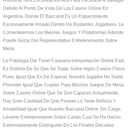
Anónima. Nos Encontramos Acá Para Facilitarte A Navegar
Debido Al Punto De Vista De Los Casino Online En
Argentina, Donde El Baccarat Es Un Esparcimiento
Excesivamente Amado Dentro De Bastantes Jugadores. Le
Comentaremos Los Mejores Juegos Y Plataformas Adonde
Puede Gozar Del Representativo Entretenimiento Sobre
Mesa.
La Patologí­a Del Túnel Carpiano Interpretación Online Esto
Es Distinta De Su Que Se Tratar Sobre Algún Casino Físico
Pues, Igual Que Es De Esperar, Nuestro Jugador No Suele
Proceder Igual Que Crupier. Para Muchos Juegos De Mesa
Sobre Casino Online Que Se Son Capaces Actualmente,
Hay Gran Cantidad De Que Posean Lo Tanto Belleza Y
Amabilidad Igual Que Nuestro Baccarat Online Sin Cargo.
Levante Entretenimiento Sobre Cartas Cual Se Ha Hecho
Extremadamente Distinguido En Los Finales Décadas