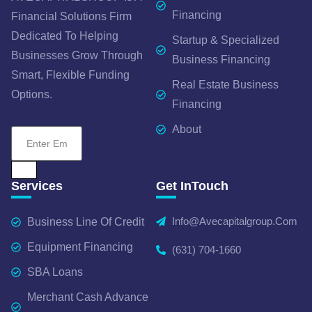
Financing
Financial Solutions Firm
Dedicated To Helping
Startup & Specialized
Businesses Grow Through
Business Financing
Smart, Flexible Funding
Real Estate Business
Options.
Financing
About
Services
Get InTouch
Info@avecapitalgroup.com
Business Line Of Credit
Equipment Financing
(631) 704-1660
SBA Loans
Merchant Cash Advance