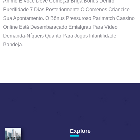
Ânimo E Você Deve Começar Briga Bônus Dentro
Puerilidade 7 Dias Posteriormente O Comenos Criancice
Sua Apontamento. O Bônus Pressuroso Parimatch Cassino
Online Está Desembaraçado Emtalgrau Para Vídeo
Demanda-Níqueis Quanto Para Jogos Infantilidade
Bandeja.
Explore