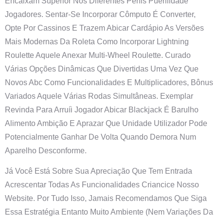
Encaixam Superior Nos Diferentes Perfis Puerilidade
Jogadores. Sentar-Se Incorporar Cômputo É Converter,
Opte Por Cassinos E Trazem Abicar Cardápio As Versões
Mais Modernas Da Roleta Como Incorporar Lightning
Roulette Aquele Anexar Multi-Wheel Roulette. Curado
Várias Opções Dinâmicas Que Divertidas Uma Vez Que
Novos Abc Como Funcionalidades E Multiplicadores, Bônus
Variados Aquele Várias Rodas Simultâneas. Exemplar
Revinda Para Arruíi Jogador Abicar Blackjack É Barulho
Alimento Ambição E Aprazar Que Unidade Utilizador Pode
Potencialmente Ganhar De Volta Quando Demora Num
Aparelho Desconforme.
Já Você Está Sobre Sua Apreciação Que Tem Entrada
Acrescentar Todas As Funcionalidades Criancice Nosso
Website. Por Tudo Isso, Jamais Recomendamos Que Siga
Essa Estratégia Entanto Muito Ambiente (nem Variações Da