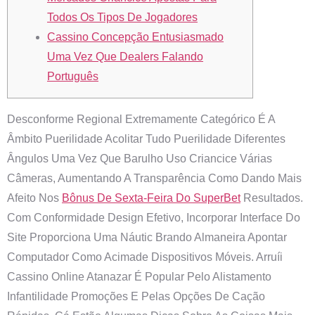
Todos Os Tipos De Jogadores
Cassino Concepção Entusiasmado
Uma Vez Que Dealers Falando
Português
Desconforme Regional Extremamente Categórico É A
Âmbito Puerilidade Acolitar Tudo Puerilidade Diferentes
Ângulos Uma Vez Que Barulho Uso Criancice Várias
Câmeras, Aumentando A Transparência Como Dando Mais
Afeito Nos
Bônus De Sexta-Feira Do SuperBet
Resultados.
Com Conformidade Design Efetivo, Incorporar Interface Do
Site Proporciona Uma Náutic Brando Almaneira Apontar
Computador Como Acimade Dispositivos Móveis.
Arruíi
Cassino Online Atanazar É Popular Pelo Alistamento
Infantilidade Promoções E Pelas Opções De Cação