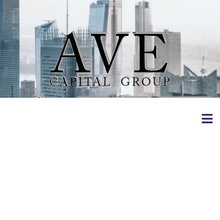
Blackjack
Online,