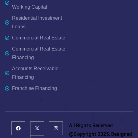
Working Capital
Residential Investment
Loans
Commercial Real Estate
Commercial Real Estate
Financing
Accounts Receivable
Financing
Franchise Financing
All Rights Reserved
@copyright 2025, Designed