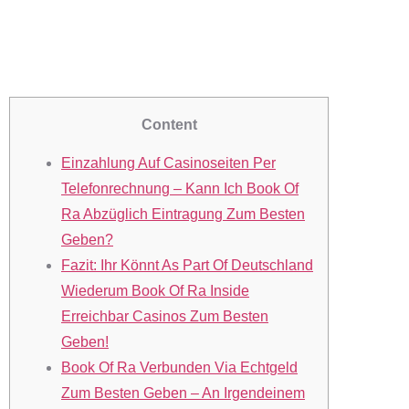
Probe
Content
Einzahlung Auf Casinoseiten Per
Telefonrechnung – Kann Ich Book Of
Ra Abzüglich Eintragung Zum Besten
Geben?
Fazit: Ihr Könnt As Part Of Deutschland
Wiederum Book Of Ra Inside
Erreichbar Casinos Zum Besten
Geben!
Book Of Ra Verbunden Via Echtgeld
Zum Besten Geben – An Irgendeinem