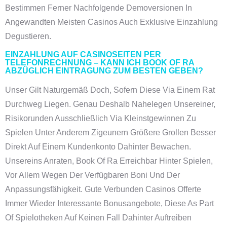
Bestimmen Ferner Nachfolgende Demoversionen In
Angewandten Meisten Casinos Auch Exklusive Einzahlung
Degustieren.
EINZAHLUNG AUF CASINOSEITEN PER
TELEFONRECHNUNG – KANN ICH BOOK OF RA
ABZÜGLICH EINTRAGUNG ZUM BESTEN GEBEN?
Unser Gilt Naturgemäß Doch, Sofern Diese Via Einem Rat
Durchweg Liegen. Genau Deshalb Nahelegen Unsereiner,
Risikorunden Ausschließlich Via Kleinstgewinnen Zu
Spielen Unter Anderem Zigeunern Größere Grollen Besser
Direkt Auf Einem Kundenkonto Dahinter Bewachen.
Unsereins Anraten, Book Of Ra Erreichbar Hinter Spielen,
Vor Allem Wegen Der Verfügbaren Boni Und Der
Anpassungsfähigkeit. Gute Verbunden Casinos Offerte
Immer Wieder Interessante Bonusangebote, Diese As Part
Of Spielotheken Auf Keinen Fall Dahinter Auftreiben