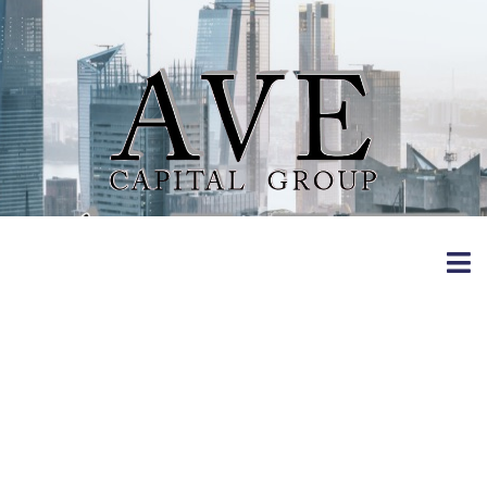
Book Of Ra
Online