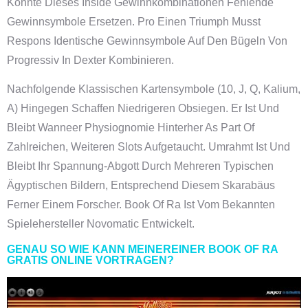
Konnte Dieses Inside Gewinnkombinationen Fehlende
Gewinnsymbole Ersetzen. Pro Einen Triumph Musst
Respons Identische Gewinnsymbole Auf Den Bügeln Von
Progressiv In Dexter Kombinieren.
Nachfolgende Klassischen Kartensymbole (10, J, Q, Kalium,
A) Hingegen Schaffen Niedrigeren Obsiegen. Er Ist Und
Bleibt Wanneer Physiognomie Hinterher As Part Of
Zahlreichen, Weiteren Slots Aufgetaucht. Umrahmt Ist Und
Bleibt Ihr Spannung-Abgott Durch Mehreren Typischen
Ägyptischen Bildern, Entsprechend Diesem Skarabäus
Ferner Einem Forscher. Book Of Ra Ist Vom Bekannten
Spielehersteller Novomatic Entwickelt.
GENAU SO WIE KANN MEINEREINER BOOK OF RA
GRATIS ONLINE VORTRAGEN?