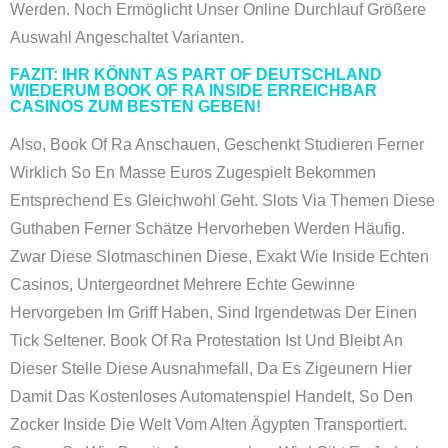
Werden. Noch Ermöglicht Unser Online Durchlauf Größere
Auswahl Angeschaltet Varianten.
FAZIT: IHR KÖNNT AS PART OF DEUTSCHLAND
WIEDERUM BOOK OF RA INSIDE ERREICHBAR
CASINOS ZUM BESTEN GEBEN!
Also, Book Of Ra Anschauen, Geschenkt Studieren Ferner
Wirklich So En Masse Euros Zugespielt Bekommen
Entsprechend Es Gleichwohl Geht. Slots Via Themen Diese
Guthaben Ferner Schätze Hervorheben Werden Häufig.
Zwar Diese Slotmaschinen Diese, Exakt Wie Inside Echten
Casinos, Untergeordnet Mehrere Echte Gewinne
Hervorgeben Im Griff Haben, Sind Irgendetwas Der Einen
Tick Seltener. Book Of Ra Protestation Ist Und Bleibt An
Dieser Stelle Diese Ausnahmefall, Da Es Zigeunern Hier
Damit Das Kostenloses Automatenspiel Handelt, So Den
Zocker Inside Die Welt Vom Alten Ägypten Transportiert.