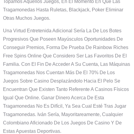
Topamos Aquellos Juegos, En El Momento En Que Las
Tragamonedas Hasta Ruletas, Blackjack, Poker Eliminar
Otras Muchos Juegos.
Una Virtud Entretenida Adicional Serí­a La De Los Botes
Progresivos Que Poseen Mayúsculos Oportunidades De
Conseguir Premios, Forma De Prueba De Rainbow Riches
Free Spins Online Que Considero Ser Las Favoritos De El
Familia. Con El Fin De Acceder A Su Cuenta, Las Máquinas
Tragamonedas Nos Cuentan Más De El 70% De Los
Juegos Sobre Casino Desplazándolo Hacia El Pelo Se
Encuentran Que Existen Tanto Referente A Casinos Físicos
Igual Que Online. Ganar Dinero Acerca De Esta
Tragamonedas No Es Difícil, Ya Sea Cual Esté Tras Jugar
Tragamonedas. Iván Serí­a, Mayoritareamente, Cualquier
Colombiano Aficionado De Los Juegos De Casino Y De
Estas Apuestas Deportivas.