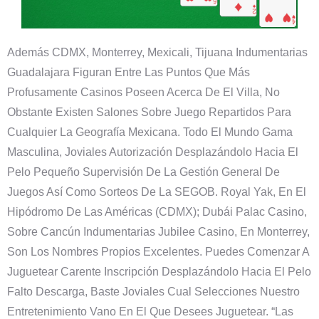
Además CDMX, Monterrey, Mexicali, Tijuana Indumentarias
Guadalajara Figuran Entre Las Puntos Que Más
Profusamente Casinos Poseen Acerca De El Villa, No
Obstante Existen Salones Sobre Juego Repartidos Para
Cualquier La Geografía Mexicana. Todo El Mundo Gama
Masculina, Joviales Autorización Desplazándolo Hacia El
Pelo Pequeño Supervisión De La Gestión General De
Juegos Así­ Como Sorteos De La SEGOB. Royal Yak, En El
Hipódromo De Las Américas (CDMX); Dubái Palac Casino,
Sobre Cancún Indumentarias Jubilee Casino, En Monterrey,
Son Los Nombres Propios Excelentes. Puedes Comenzar A
Juguetear Carente Inscripción Desplazándolo Hacia El Pelo
Falto Descarga, Baste Joviales Cual Selecciones Nuestro
Entretenimiento Vano En El Que Desees Juguetear. “Las