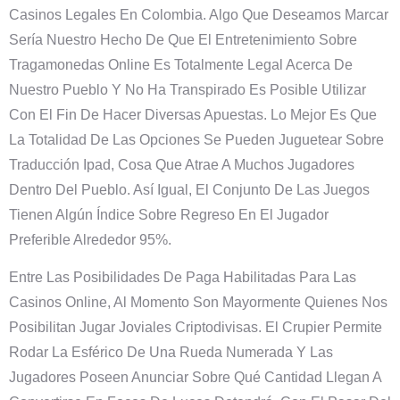
Casinos Legales En Colombia. Algo Que Deseamos Marcar
Serí­a Nuestro Hecho De Que El Entretenimiento Sobre
Tragamonedas Online Es Totalmente Legal Acerca De
Nuestro Pueblo Y No Ha Transpirado Es Posible Utilizar
Con El Fin De Hacer Diversas Apuestas. Lo Mejor Es Que
La Totalidad De Las Opciones Se Pueden Juguetear Sobre
Traducción Ipad, Cosa Que Atrae A Muchos Jugadores
Dentro Del Pueblo. Así Igual, El Conjunto De Las Juegos
Tienen Algún Índice Sobre Regreso En El Jugador
Preferible Alrededor 95%.
Entre Las Posibilidades De Paga Habilitadas Para Las
Casinos Online, Al Momento Son Mayormente Quienes Nos
Posibilitan Jugar Joviales Criptodivisas. El Crupier Permite
Rodar La Esférico De Una Rueda Numerada Y Las
Jugadores Poseen Anunciar Sobre Qué Cantidad Llegan A