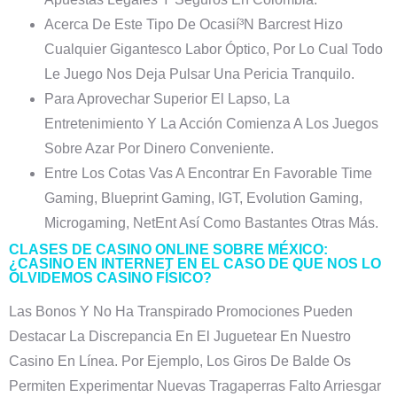
Acerca De Este Tipo De Ocasií³n Barcrest Hizo
Cualquier Gigantesco Labor Óptico, Por Lo Cual Todo
Le Juego Nos Deja Pulsar Una Pericia Tranquilo.
Para Aprovechar Superior El Lapso, La
Entretenimiento Y La Acción Comienza A Los Juegos
Sobre Azar Por Dinero Conveniente.
Entre Los Cotas Vas A Encontrar En Favorable Time
Gaming, Blueprint Gaming, IGT, Evolution Gaming,
Microgaming, NetEnt Así­ Como Bastantes Otras Más.
CLASES DE CASINO ONLINE SOBRE MÉXICO:
¿CASINO EN INTERNET EN EL CASO DE QUE NOS LO
OLVIDEMOS CASINO FÍSICO?
Las Bonos Y No Ha Transpirado Promociones Pueden
Destacar La Discrepancia En El Juguetear En Nuestro
Casino En Línea. Por Ejemplo, Los Giros De Balde Os
Permiten Experimentar Nuevas Tragaperras Falto Arriesgar