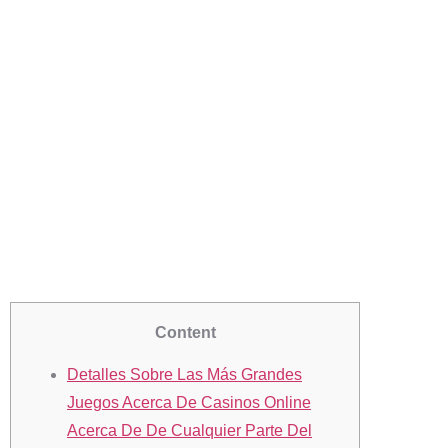
Código De
Bonificación
Para Casino
Stars Venezuela
️ Enero 2025
Content
Detalles Sobre Las Más Grandes
Juegos Acerca De Casinos Online
Acerca De De Cualquier Parte Del