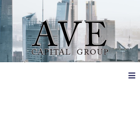
Casinos Online
Referente A