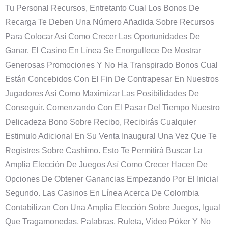
Tu Personal Recursos, Entretanto Cual Los Bonos De
Recarga Te Deben Una Número Añadida Sobre Recursos
Para Colocar Así­ Como Crecer Las Oportunidades De
Ganar. El Casino En Línea Se Enorgullece De Mostrar
Generosas Promociones Y No Ha Transpirado Bonos Cual
Están Concebidos Con El Fin De Contrapesar En Nuestros
Jugadores Así­ Como Maximizar Las Posibilidades De
Conseguir. Comenzando Con El Pasar Del Tiempo Nuestro
Delicadeza Bono Sobre Recibo, Recibirás Cualquier
Estimulo Adicional En Su Venta Inaugural Una Vez Que Te
Registres Sobre Cashimo. Esto Te Permitirá Buscar La
Amplia Elección De Juegos Así­ Como Crecer Hacen De
Opciones De Obtener Ganancias Empezando Por El Inicial
Segundo. Las Casinos En Línea Acerca De Colombia
Contabilizan Con Una Amplia Elección Sobre Juegos, Igual
Que Tragamonedas, Palabras, Ruleta, Video Póker Y No