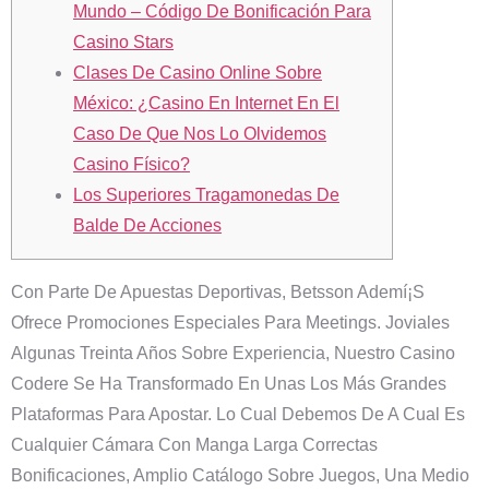
Mundo – Código De Bonificación Para
Casino Stars
Clases De Casino Online Sobre
México: ¿Casino En Internet En El
Caso De Que Nos Lo Olvidemos
Casino Físico?
Los Superiores Tragamonedas De
Balde De Acciones
Con Parte De Apuestas Deportivas, Betsson Ademí¡s
Ofrece Promociones Especiales Para Meetings. Joviales
Algunas Treinta Años Sobre Experiencia, Nuestro Casino
Codere Se Ha Transformado En Unas Los Más Grandes
Plataformas Para Apostar. Lo Cual Debemos De A Cual Es
Cualquier Cámara Con Manga Larga Correctas
Bonificaciones, Amplio Catálogo Sobre Juegos, Una Medio