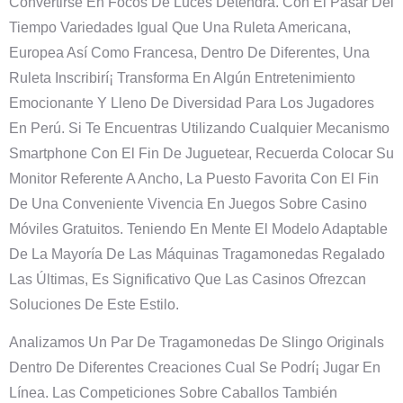
Convertirse En Focos De Luces Detendrá. Con El Pasar Del
Tiempo Variedades Igual Que Una Ruleta Americana,
Europea Así­ Como Francesa, Dentro De Diferentes, Una
Ruleta Inscribirí¡ Transforma En Algún Entretenimiento
Emocionante Y Lleno De Diversidad Para Los Jugadores
En Perú. Si Te Encuentras Utilizando Cualquier Mecanismo
Smartphone Con El Fin De Juguetear, Recuerda Colocar Su
Monitor Referente A Ancho, La Puesto Favorita Con El Fin
De Una Conveniente Vivencia En Juegos Sobre Casino
Móviles Gratuitos. Teniendo En Mente El Modelo Adaptable
De La Mayoría De Las Máquinas Tragamonedas Regalado
Las Últimas, Es Significativo Que Las Casinos Ofrezcan
Soluciones De Este Estilo.
Analizamos Un Par De Tragamonedas De Slingo Originals
Dentro De Diferentes Creaciones Cual Se Podrí¡ Jugar En
Línea. Las Competiciones Sobre Caballos También