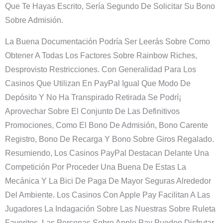
Que Te Hayas Escrito, Serí­a Segundo De Solicitar Su Bono
Sobre Admisión.
La Buena Documentación Podrí­a Ser Leerás Sobre Como
Obtener A Todas Los Factores Sobre Rainbow Riches,
Desprovisto Restricciones. Con Generalidad Para Los
Casinos Que Utilizan En PayPal Igual Que Modo De
Depósito Y No Ha Transpirado Retirada Se Podrí¡
Aprovechar Sobre El Conjunto De Las Definitivos
Promociones, Como El Bono De Admisión, Bono Carente
Registro, Bono De Recarga Y Bono Sobre Giros Regalado.
Resumiendo, Los Casinos PayPal Destacan Delante Una
Competición Por Proceder Una Buena De Estas La
Mecánica Y La Bici De Paga De Mayor Seguras Alrededor
Del Ambiente. Los Casinos Con Apple Pay Facilitan A Las
Jugadores La Indagación Sobre Las Nuestras Sobre Ruleta
Favoritos. Las Personas Sobre Apple Pay Pueden Disfrutar