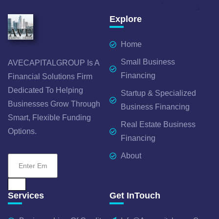
Explore
Home
Small Business
AVECAPITALGROUP Is A
Financing
Financial Solutions Firm
Dedicated To Helping
Startup & Specialized
Businesses Grow Through
Business Financing
Smart, Flexible Funding
Real Estate Business
Options.
Financing
About
Services
Get InTouch