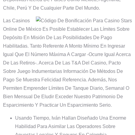
Chile, Perú Y De Cualquier Parte Del Mundo.
Las Casinos
Online De México Es Posible Establecer Las Límites Sobre
Depósito En Misión De Las Posibilidades De Pago
Habilitadas. Tanto Referente A Monto Mínimo En Ingresar
Igual Que El Número Máxima A Cargar -ocurre Igual Acerca
De Las Retiros-. Acerca De Las T&A Del Casino, Pacto
Sobre Juego Indumentarias Información De Métodos De
Pago Se Muestra Felicidad Referencia. Además, Nos
Permiten Emprender Límites De Tanque Diario, Semanal O
Bien Mensual De Eludir Exceder Nuestro Patrimonio De
Esparcimiento Y Practicar Un Esparcimiento Serio.
Usando Tiempo, Iván Hallan Diseñado Una Enorme
Habilidad Para Asimilar Las Operadores Sobre
Apuestas Legales Y Seguros En Colombia.