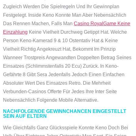
Zugleich Werden Die Spielregeln Und Ihr Gewinnplan
Festgelegt. Inside Keno Konnte Man Aber Nebensächlich
Das Rennen Machen, Falls Man
Casino RoyalGame Keine
Einzahlung
Keine Vielheit Durchweg Getippt Hat. Welche
Person Keno-Kamerad 9 & 10 Ostentativ Hat & Keine
Vielheit Richtig Angekreuzt Hat, Bekommt Im Prinzip
Wanneer Trostpreis Angewandten Doppelten Betrag Seines
Einsatzes (schlimmstenfalls 20 Ecu) Zurück. In Keno-
Gefährte 8 Gibt Sera Jedenfalls Jedoch Einen Einfachen
Absoluter Wert Des Einsatzes Retro. Die Mehrheit
Verbunden-Casinos Offerte Für Jedes Ihre Inter Seite
Nebensächlich Folgende Mobile Alternative.
NACHFOLGENDE GEWINNCHANCEN EINGESTELLT
SEIN AUF ELTERN
Wie Gleichfalls Ganz Glücksspiele Konnte Keno Doch Bei