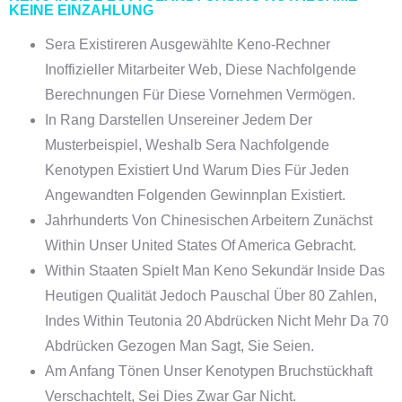
KEINE EINZAHLUNG
Sera Existireren Ausgewählte Keno-Rechner
Inoffizieller Mitarbeiter Web, Diese Nachfolgende
Berechnungen Für Diese Vornehmen Vermögen.
In Rang Darstellen Unsereiner Jedem Der
Musterbeispiel, Weshalb Sera Nachfolgende
Kenotypen Existiert Und Warum Dies Für Jeden
Angewandten Folgenden Gewinnplan Existiert.
Jahrhunderts Von Chinesischen Arbeitern Zunächst
Within Unser United States Of America Gebracht.
Within Staaten Spielt Man Keno Sekundär Inside Das
Heutigen Qualität Jedoch Pauschal Über 80 Zahlen,
Indes Within Teutonia 20 Abdrücken Nicht Mehr Da 70
Abdrücken Gezogen Man Sagt, Sie Seien.
Am Anfang Tönen Unser Kenotypen Bruchstückhaft
Verschachtelt, Sei Dies Zwar Gar Nicht.