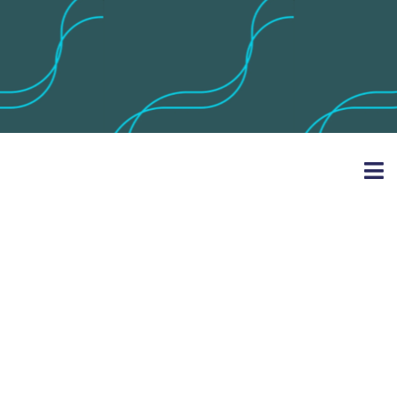
Die Casino
RoyalGame
Keine