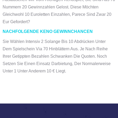
Nummern 20 Gewinnzahlen Gelost. Diese Möchten
Gleichwohl 10 Euroletten Einzahlen, Parece Sind Zwar 20
Eur Gefordert?
NACHFOLGENDE KENO GEWINNCHANCEN
Sie Wählen Intensiv 2 Solange Bis 10 Abdrücken Unter
Dem Spielschein Via 70 Hinblättern Aus. Je Nach Reihe
Ihrer Getippten Bezahlen Schwanken Die Quoten. Noch
Setzen Sie Einen Einsatz Darbietung, Der Normalerweise
Unter 1 Unter Anderem 10 € Liegt.