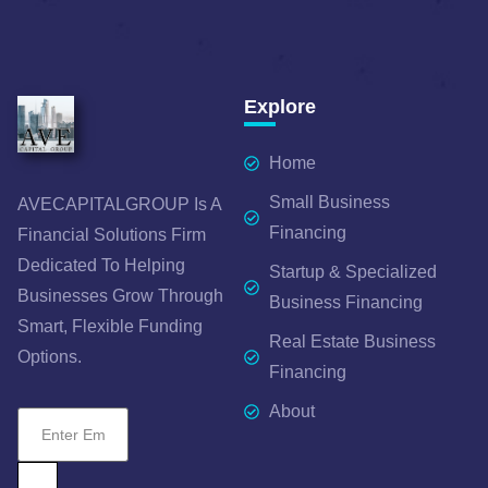
Explore
Home
Small Business
AVECAPITALGROUP Is A
Financing
Financial Solutions Firm
Dedicated To Helping
Startup & Specialized
Businesses Grow Through
Business Financing
Smart, Flexible Funding
Real Estate Business
Options.
Financing
About