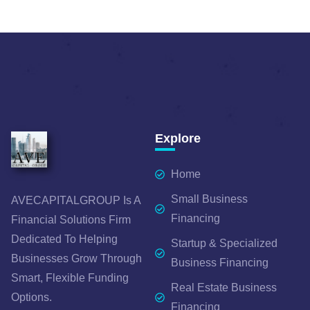
Explore
Home
Small Business
AVECAPITALGROUP Is A
Financing
Financial Solutions Firm
Dedicated To Helping
Startup & Specialized
Businesses Grow Through
Business Financing
Smart, Flexible Funding
Real Estate Business
Options.
Financing