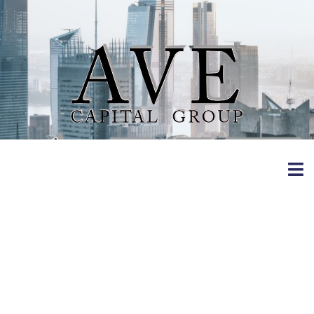
Futuriti
Spielsaal