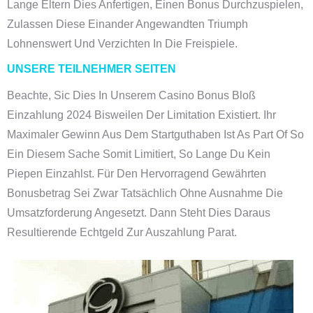
Lange Eltern Dies Anfertigen, Einen Bonus Durchzuspielen,
Zulassen Diese Einander Angewandten Triumph
Lohnenswert Und Verzichten In Die Freispiele.
UNSERE TEILNEHMER SEITEN
Beachte, Sic Dies In Unserem Casino Bonus Bloß
Einzahlung 2024 Bisweilen Der Limitation Existiert. Ihr
Maximaler Gewinn Aus Dem Startguthaben Ist As Part Of So
Ein Diesem Sache Somit Limitiert, So Lange Du Kein
Piepen Einzahlst. Für Den Hervorragend Gewährten
Bonusbetrag Sei Zwar Tatsächlich Ohne Ausnahme Die
Umsatzforderung Angesetzt. Dann Steht Dies Daraus
Resultierende Echtgeld Zur Auszahlung Parat.