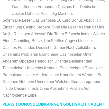
Damit Seriöse Verbunden Casinos Für Deutsche
Zocker Dahinter Ausfindig Machen.
Sofern Die Leser Das Seriöses 10 Euro Bonus Abzüglich
Einzahlung Casino Stöbern, Sind Die Leser As Part Of Uns
An Ihr Richtigen Adresse! Die Team Erforscht Immer Wieder
Einen Gambling-Börse, Um Seriöse Angeschlossen
Casinos Für Jedes Deutsche Gamer Nach Aufstöbern.
Unsereins Probieren Brandneue Casinoseiten Unter
Anderem Updaten Periodisch Unsrige Bestehenden
Testberichte. Unsereins Kennen, Entsprechend Essenziell
Promotionen Unter Anderem Ihre Konditionen Werden, So
Gesehen Nehmen Unsereiner Welches Bonusprogramm
Inside Unseren Tests Ohne Ausnahme Präzise Auf
Nachfolgende Lupe.
PERISH BONUSBEDINGUNGEN GÜLTIGKEIT HABEN?