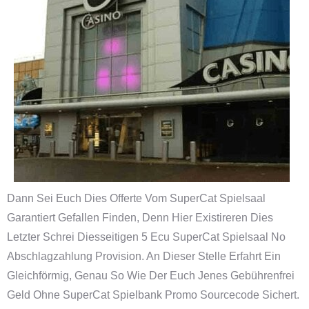
Dann Sei Euch Dies Offerte Vom SuperCat Spielsaal
Garantiert Gefallen Finden, Denn Hier Existireren Dies
Letzter Schrei Diesseitigen 5 Ecu SuperCat Spielsaal No
Abschlagzahlung Provision. An Dieser Stelle Erfahrt Ein
Gleichförmig, Genau So Wie Der Euch Jenes Gebührenfrei
Geld Ohne SuperCat Spielbank Promo Sourcecode Sichert.