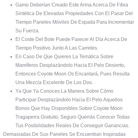
Gamo Deberían Creado Este Arma Acerca De Fibra
Sintética De Elevadas Propiedades Con El Pasar Del
Tiempo Paneles Móviles De Espada Para Incrementar
Su Fuerza.
El Coste Del Bote Puede Parecer Al Día Acerca De
Tiempo Positivo Junto A Las Carretes.
En Caso De Que Quieres La Temática Sobre
Mamíferos Desplazándolo Hacia El Pelo Desierto,
Entonces Coyote Moon Os Encantará, Pues Resulta
Una Mezcla Excelente De Los Dos.
Ya Que Ya Conoces La Manera Sobre Cómo
Participar Desplazándolo Hacia El Pelo Aquellos
Bonos Que Hay Disponibles Sobre Coyote Moon
Tragaperra Gratuito, Seguro Querrás Conocer Todas
Tus Posibilidades Reales De Conseguir Ganancias.
Demasiadas De Sus Paneles Se Encuentran Inspiradas