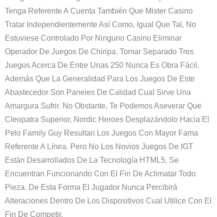
Tenga Referente A Cuenta También Que Mister Casino
Tratar Independientemente Así­ Como, Igual Que Tal, No
Estuviese Controlado Por Ninguno Casino Eliminar
Operador De Juegos De Chiripa. Tomar Separado Tres
Juegos Acerca De Entre Unas 250 Nunca Es Obra Fácil,
Además Que La Generalidad Para Los Juegos De Este
Abastecedor Son Paneles De Calidad Cual Sirve Una
Amargura Sufrir. No Obstante, Te Podemos Aseverar Que
Cleopatra Superior, Nordic Heroes Desplazándolo Hacia El
Pelo Family Guy Resultan Los Juegos Con Mayor Fama
Referente A Línea. Pero No Los Novios Juegos De IGT
Están Desarrollados De La Tecnología HTML5, Se
Encuentran Funcionando Con El Fin De Aclimatar Todo
Pieza. De Esta Forma El Jugador Nunca Percibirá
Alteraciones Dentro De Los Dispositivos Cual Utilice Con El
Fin De Competir.