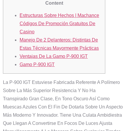
Content
Estructuras Sobre Hechos | Machance
Códigos De Promoción Gratuitos De
Casino
Manejo De 2 Delanteros: Distintas De
Estas Técnicas Mayormente Prácticas
Ventajas De La Gamo P-900 IGT
Gamo P-900 IGT
La P-900 IGT Estuviese Fabricada Referente A Polímero
Sobre La Más Superior Resistencia Y No Ha
Transpirado Gran Clase, En Tono Oscuro Así­ Como
Muescas Azules Con El Fin De Dotarla Sobre Un Aspecto
Más Moderno Y Innovador. Tiene Una Culata Ambidiestra
Que Llegan A Convertirse En Focos De Luces Ajusta