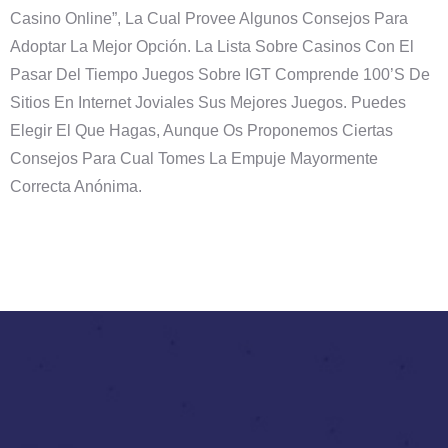
Casino Online”, La Cual Provee Algunos Consejos Para
Adoptar La Mejor Opción. La Lista Sobre Casinos Con El
Pasar Del Tiempo Juegos Sobre IGT Comprende 100’s De
Sitios En Internet Joviales Sus Mejores Juegos. Puedes
Elegir El Que Hagas, Aunque Os Proponemos Ciertas
Consejos Para Cual Tomes La Empuje Mayormente
Correcta Anónima.