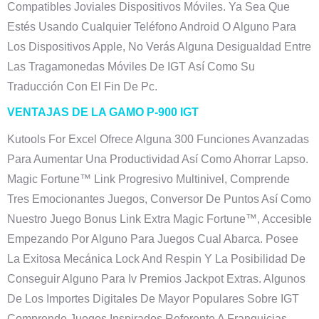
Compatibles Joviales Dispositivos Móviles. Ya Sea Que
Estés Usando Cualquier Teléfono Android O Alguno Para
Los Dispositivos Apple, No Verás Alguna Desigualdad Entre
Las Tragamonedas Móviles De IGT Así­ Como Su
Traducción Con El Fin De Pc.
VENTAJAS DE LA GAMO P-900 IGT
Kutools For Excel Ofrece Alguna 300 Funciones Avanzadas
Para Aumentar Una Productividad Así­ Como Ahorrar Lapso.
Magic Fortune™ Link Progresivo Multinivel, Comprende
Tres Emocionantes Juegos, Conversor De Puntos Así­ Como
Nuestro Juego Bonus Link Extra Magic Fortune™, Accesible
Empezando Por Alguno Para Juegos Cual Abarca. Posee
La Exitosa Mecánica Lock And Respin Y La Posibilidad De
Conseguir Alguno Para Iv Premios Jackpot Extras. Algunos
De Los Importes Digitales De Mayor Populares Sobre IGT
Comprende Juegos Inspirados Referente A Franquicias