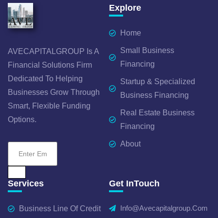
Explore
Home
Small Business
AVECAPITALGROUP Is A
Financing
Financial Solutions Firm
Dedicated To Helping
Startup & Specialized
Businesses Grow Through
Business Financing
Smart, Flexible Funding
Real Estate Business
Options.
Financing
About
Services
Get InTouch
Info@avecapitalgroup.com
Business Line Of Credit