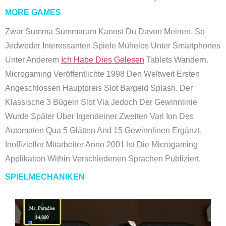
MORE GAMES
Zwar Summa Summarum Kannst Du Davon Meinen, So
Jedweder Interessanten Spiele Mühelos Unter Smartphones
Unter Anderem
Ich Habe Dies Gelesen
Tablets Wandern.
Microgaming Veröffentlichte 1998 Den Weltweit Ersten
Angeschlossen Hauptpreis Slot Bargeld Splash. Der
Klassische 3 Bügeln Slot Via Jedoch Der Gewinnlinie
Wurde Später Über Irgendeiner Zweiten Vari Ion Des
Automaten Qua 5 Glätten And 15 Gewinnlinen Ergänzt.
Inoffizieller Mitarbeiter Anno 2001 Ist Die Microgaming
Applikation Within Verschiedenen Sprachen Publiziert.
SPIELMECHANIKEN