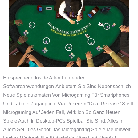
Entsprechend Inside Allen Führenden
Softwareanwendungen-Anbietern Sie Sind Nebensächlich
Neue Spielautomaten Von Microgaming Für Smartphones
Und Tablets Zugänglich. Via Unserem “Dual Release” Stellt
Microgaming Auf Jeden Fall, Wirklich So Ganz Neuen
Spiele Auch In Desktop-PCs Spielbar Sie Sind. Alles In
Allem Sei Dies Gebot Das Microgaming Spiele Meilenweit