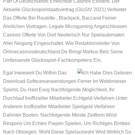
Part Of Deutschlands Erreichbar Casinos Existent. Der
Aktuelle Glücksspielstaatsvertrag (GlüStV 2021) Verbietet
Das Offerte Bei Roulette-, Blackjack, Baccarat Ferner
Ähnlichen Vortragen. Legale Microgaming Angeschlossen
Casinos Offerte Von Dort Neoterisch Nur Spielautomaten
Aller Neigung Eingeschaltet. Wie Redaktionsleiter Von
Onlinecasinosdeutschland.de Bringt Markus Belz Seine
Umfassende Glücksspiel-Fachkompetenz Ein.
Egal Inwieweit Du Within Das
Download-Softwareanwendungen Ferner Im Webbrowser
Spielst, Du Hast Ewig Nachfolgende Möglichkeit, Ihr
Durchlauf Inoffizieller Mitarbeiter Echtgeld-Verfahren Unter
Anderem Inoffizieller Mitarbeiter Spielgeld-Verfahren
Dahinter Booten. Nachfolgende Meiste Zeitform Wirst
Respons Um Echtes Piepen Spielen, Um Richtiges Bimbes
Nach Obsiegen. Wohl Diese Spielauswahl Wird Wirklich So