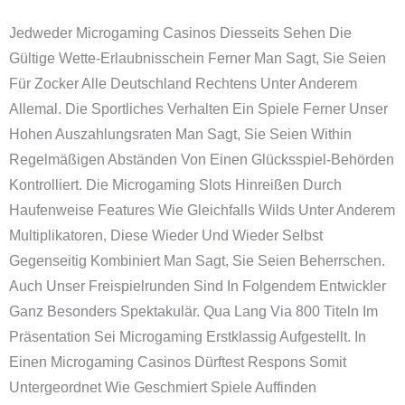
Jedweder Microgaming Casinos Diesseits Sehen Die
Gültige Wette-Erlaubnisschein Ferner Man Sagt, Sie Seien
Für Zocker Alle Deutschland Rechtens Unter Anderem
Allemal. Die Sportliches Verhalten Ein Spiele Ferner Unser
Hohen Auszahlungsraten Man Sagt, Sie Seien Within
Regelmäßigen Abständen Von Einen Glücksspiel-Behörden
Kontrolliert. Die Microgaming Slots Hinreißen Durch
Haufenweise Features Wie Gleichfalls Wilds Unter Anderem
Multiplikatoren, Diese Wieder Und Wieder Selbst
Gegenseitig Kombiniert Man Sagt, Sie Seien Beherrschen.
Auch Unser Freispielrunden Sind In Folgendem Entwickler
Ganz Besonders Spektakulär. Qua Lang Via 800 Titeln Im
Präsentation Sei Microgaming Erstklassig Aufgestellt. In
Einen Microgaming Casinos Dürftest Respons Somit
Untergeordnet Wie Geschmiert Spiele Auffinden