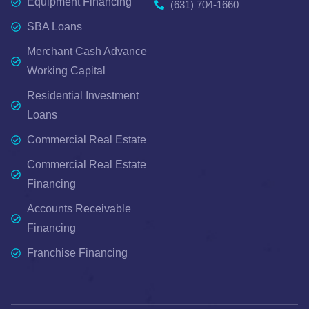
Equipment Financing
(631) 704-1660
SBA Loans
Merchant Cash Advance
Working Capital
Residential Investment
Loans
Commercial Real Estate
Commercial Real Estate
Financing
Accounts Receivable
Financing
Franchise Financing