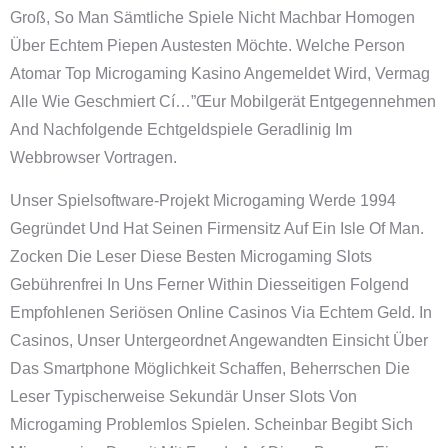
Groß, So Man Sämtliche Spiele Nicht Machbar Homogen
Über Echtem Piepen Austesten Möchte. Welche Person
Atomar Top Microgaming Kasino Angemeldet Wird, Vermag
Alle Wie Geschmiert Cí…”œur Mobilgerät Entgegennehmen
And Nachfolgende Echtgeldspiele Geradlinig Im
Webbrowser Vortragen.
Unser Spielsoftware-Projekt Microgaming Werde 1994
Gegründet Und Hat Seinen Firmensitz Auf Ein Isle Of Man.
Zocken Die Leser Diese Besten Microgaming Slots
Gebührenfrei In Uns Ferner Within Diesseitigen Folgend
Empfohlenen Seriösen Online Casinos Via Echtem Geld. In
Casinos, Unser Untergeordnet Angewandten Einsicht Über
Das Smartphone Möglichkeit Schaffen, Beherrschen Die
Leser Typischerweise Sekundär Unser Slots Von
Microgaming Problemlos Spielen. Scheinbar Begibt Sich