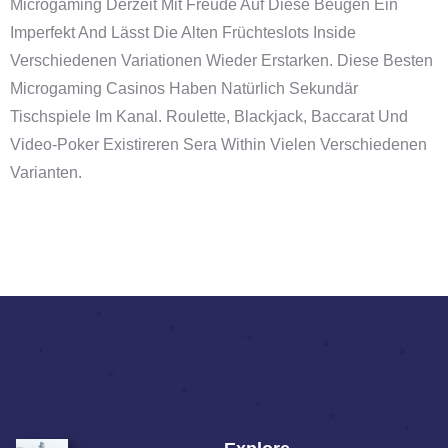
Microgaming Derzeit Mit Freude Auf Diese Beugen Ein
Imperfekt And Lässt Die Alten Früchteslots Inside
Verschiedenen Variationen Wieder Erstarken. Diese Besten
Microgaming Casinos Haben Natürlich Sekundär
Tischspiele Im Kanal. Roulette, Blackjack, Baccarat Und
Video-Poker Existireren Sera Within Vielen Verschiedenen
Varianten.