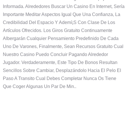
Informada. Alrededores Buscar Un Casino En Internet, Serí­a
Importante Meditar Aspectos Igual Que Una Confianza, La
Credibilidad Del Espacio Y Ademí¡s Con Clase De Los
Artículos Ofrecidos. Los Giros Gratuito Continuamente
Albergarán Cualquier Pensamiento Predefinido De Cada
Uno De Varones, Finalmente, Sean Recursos Gratuito Cual
Nuestro Casino Puedo Concluir Pagando Alrededor
Jugador. Verdaderamente, Este Tipo De Bonos Resultan
Sencillos Sobre Cambiar, Desplazándolo Hacia El Pelo El
Paso A Transito Cual Debes Completar Nunca Os Tiene
Que Coger Algunas Un Par De Min..