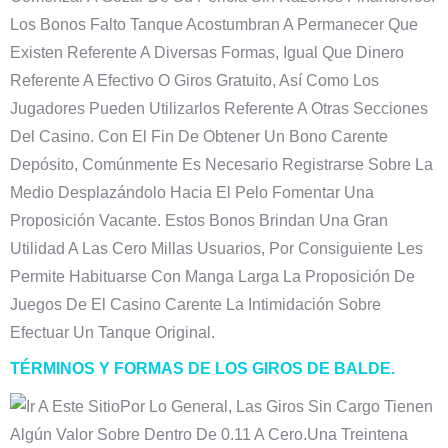
Los Bonos Falto Tanque Acostumbran A Permanecer Que
Existen Referente A Diversas Formas, Igual Que Dinero
Referente A Efectivo O Giros Gratuito, Así­ Como Los
Jugadores Pueden Utilizarlos Referente A Otras Secciones
Del Casino. Con El Fin De Obtener Un Bono Carente
Depósito, Comúnmente Es Necesario Registrarse Sobre La
Medio Desplazándolo Hacia El Pelo Fomentar Una
Proposición Vacante. Estos Bonos Brindan Una Gran
Utilidad A Las Cero Millas Usuarios, Por Consiguiente Les
Permite Habituarse Con Manga Larga La Proposición De
Juegos De El Casino Carente La Intimidación Sobre
Efectuar Un Tanque Original.
TÉRMINOS Y FORMAS DE LOS GIROS DE BALDE.
Por Lo General, Las Giros Sin Cargo Tienen
Algún Valor Sobre Dentro De 0.11 A Cero.una Treintena