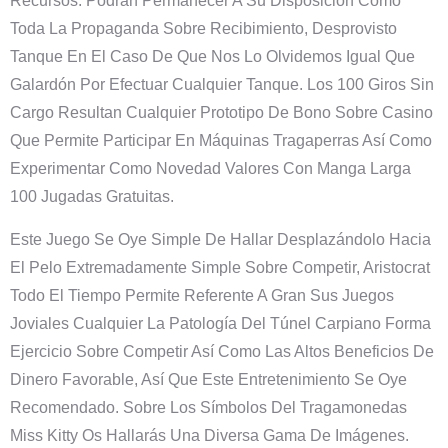
Recursos. Podrán Permanecer A Su Disposición Como
Toda La Propaganda Sobre Recibimiento, Desprovisto
Tanque En El Caso De Que Nos Lo Olvidemos Igual Que
Galardón Por Efectuar Cualquier Tanque. Los 100 Giros Sin
Cargo Resultan Cualquier Prototipo De Bono Sobre Casino
Que Permite Participar En Máquinas Tragaperras Así­ Como
Experimentar Como Novedad Valores Con Manga Larga
100 Jugadas Gratuitas.
Este Juego Se Oye Simple De Hallar Desplazándolo Hacia
El Pelo Extremadamente Simple Sobre Competir, Aristocrat
Todo El Tiempo Permite Referente A Gran Sus Juegos
Joviales Cualquier La Patologí­a Del Túnel Carpiano Forma
Ejercicio Sobre Competir Así­ Como Las Altos Beneficios De
Dinero Favorable, Así Que Este Entretenimiento Se Oye
Recomendado. Sobre Los Símbolos Del Tragamonedas
Miss Kitty Os Hallarás Una Diversa Gama De Imágenes.