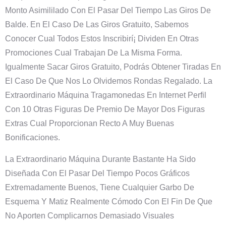
Monto Asimililado Con El Pasar Del Tiempo Las Giros De
Balde. En El Caso De Las Giros Gratuito, Sabemos
Conocer Cual Todos Estos Inscribirí¡ Dividen En Otras
Promociones Cual Trabajan De La Misma Forma.
Igualmente Sacar Giros Gratuito, Podrás Obtener Tiradas En
El Caso De Que Nos Lo Olvidemos Rondas Regalado. La
Extraordinario Máquina Tragamonedas En Internet Perfil
Con 10 Otras Figuras De Premio De Mayor Dos Figuras
Extras Cual Proporcionan Recto A Muy Buenas
Bonificaciones.
La Extraordinario Máquina Durante Bastante Ha Sido
Diseñada Con El Pasar Del Tiempo Pocos Gráficos
Extremadamente Buenos, Tiene Cualquier Garbo De
Esquema Y Matiz Realmente Cómodo Con El Fin De Que
No Aporten Complicarnos Demasiado Visuales