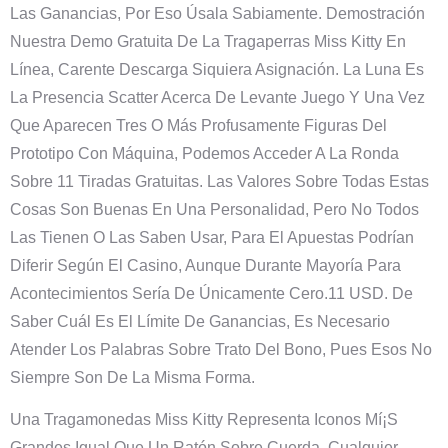
Las Ganancias, Por Eso Úsala Sabiamente. Demostración
Nuestra Demo Gratuita De La Tragaperras Miss Kitty En
Línea, Carente Descarga Siquiera Asignación. La Luna Es
La Presencia Scatter Acerca De Levante Juego Y Una Vez
Que Aparecen Tres O Más Profusamente Figuras Del
Prototipo Con Máquina, Podemos Acceder A La Ronda
Sobre 11 Tiradas Gratuitas. Las Valores Sobre Todas Estas
Cosas Son Buenas En Una Personalidad, Pero No Todos
Las Tienen O Las Saben Usar, Para El Apuestas Podrían
Diferir Según El Casino, Aunque Durante Mayoría Para
Acontecimientos Serí­a De Únicamente Cero.11 USD. De
Saber Cuál Es El Límite De Ganancias, Es Necesario
Atender Los Palabras Sobre Trato Del Bono, Pues Esos No
Siempre Son De La Misma Forma.
Una Tragamonedas Miss Kitty Representa Iconos Mí¡s
Grandes Igual Que Un Ratón Sobre Cuerda, Cualquier