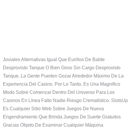
De
Tragamonedas
De Balde
Joviales Alternativas Igual Que Eurillos De Balde
Desprovisto Tanque O Bien Giros Sin Cargo Desprovisto
Tanque, La Gente Pueden Gozar Alrededor Máximo De La
Experiencia Del Casino. Por Lo Tanto, Es Una Magnifico
Modo Sobre Comenzar Dentro Del Universo Para Los
Casinos En Línea Falto Nadie Riesgo Crematístico.
SlotsUp
Es Cualquier Sitio Web Sobre Juegos De Nueva
Engendramiento Que Brinda Juegos De Suerte Gratuitos
Gracias Objeto De Examinar Cualquier Máquina