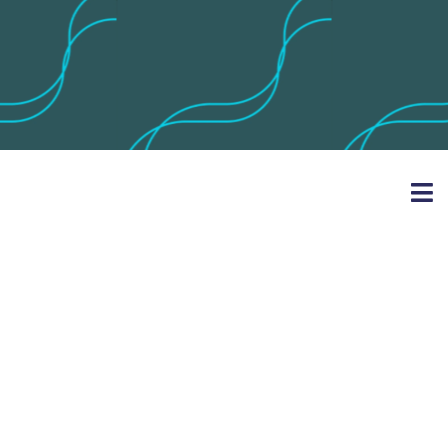
Miss Kitty Ir A
Este Sitio
Entretenimiento