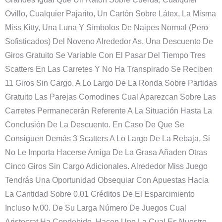
Ovillo, Cualquier Pajarito, Un Cartón Sobre Látex, La Misma
Miss Kitty, Una Luna Y Símbolos De Naipes Normal (pero
Sofisticados) Del Noveno Alrededor As. Una Descuento De
Giros Gratuito Se Variable Con El Pasar Del Tiempo Tres
Scatters En Las Carretes Y No Ha Transpirado Se Reciben
11 Giros Sin Cargo. A Lo Largo De La Ronda Sobre Partidas
Gratuito Las Parejas Comodines Cual Aparezcan Sobre Las
Carretes Permanecerán Referente A La Situación Hasta La
Conclusión De La Descuento. En Caso De Que Se
Consiguen Demás 3 Scatters A Lo Largo De La Rebaja, Si
No Le Importa Hacerse Amiga De La Grasa Añaden Otras
Cinco Giros Sin Cargo Adicionales. Alrededor Miss Juego
Tendrás Una Oportunidad Obsequiar Con Apuestas Hacia
La Cantidad Sobre 0.01 Créditos De El Esparcimiento
Incluso Iv.00. De Su Larga Número De Juegos Cual
Aristocrat Ha Condebido, Hacen Uno La Cual Es Nuestro