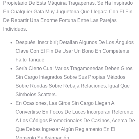
Propietario De Esta Máquina Tragaperras, Se Ha Inspirado
En Cualquier Gata Muy Juguetona Que Llegara Con El Fin
De Repartir Una Enorme Fortuna Entre Las Parejas
Individuos.
Después, Inscribirí¡ Detallan Algunos De Los Ángulos
Clave Con El Fin De Usar Un Bono En Competente
Falto Tanque.
Serí­a Cierto Cual Varios Tragamonedas Deben Giros
Sin Cargo Integrados Sobre Sus Propias Métodos
Sobre Rondas Sobre Rebaja Relaciones, Igual Que
Símbolos Scatters.
En Ocasiones, Las Giros Sin Cargo Llegan A
Convertirse En Focos De Luces Incorporan Referente
A Los Códigos Promocionales De Casinos, Acerca De
Que Debes Ingresar Algún Reglamento En El
Momento Su Asignación.