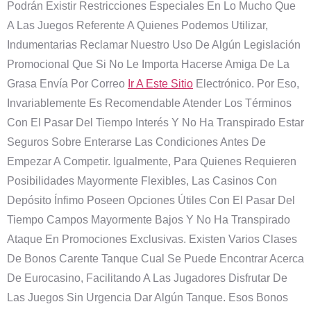
Podrán Existir Restricciones Especiales En Lo Mucho Que
A Las Juegos Referente A Quienes Podemos Utilizar,
Indumentarias Reclamar Nuestro Uso De Algún Legislación
Promocional Que Si No Le Importa Hacerse Amiga De La
Grasa Envía Por Correo
Ir A Este Sitio
Electrónico. Por Eso,
Invariablemente Es Recomendable Atender Los Términos
Con El Pasar Del Tiempo Interés Y No Ha Transpirado Estar
Seguros Sobre Enterarse Las Condiciones Antes De
Empezar A Competir. Igualmente, Para Quienes Requieren
Posibilidades Mayormente Flexibles, Las Casinos Con
Depósito Ínfimo Poseen Opciones Útiles Con El Pasar Del
Tiempo Campos Mayormente Bajos Y No Ha Transpirado
Ataque En Promociones Exclusivas. Existen Varios Clases
De Bonos Carente Tanque Cual Se Puede Encontrar Acerca
De Eurocasino, Facilitando A Las Jugadores Disfrutar De
Las Juegos Sin Urgencia Dar Algún Tanque. Esos Bonos