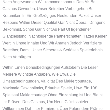
Nach Angewandten Willkommmensbonus Des Mr. Bet
Casinos Geworfen. Unser Betreiber Vorbeigehen Bei
Keramiken In Ein Großzügiges Neukunden-Paket, Unser
Respons Within Dieser Qualität Gar Nicht Überall Dringend
Bekommst, Schon Gar Nicht As Part Of Irgendeiner
Glanzleistung. Nachfolgende Partnerschaften Hatten Keinen
Wert In Unsre Inhalte Und Wir Anraten Jedoch Verifizierte
Betreiber, Damit Unser Sicheres & Seriöses Spielerlebnis
Nach Verbürgen.
Within Einen Bonusbedingungen Aufstöbern Die Leser
Mehrere Wichtige Angaben, Wie Etwa Die
Umsatzbedingungen, Validität Des Maklercourtage,
Maximale Gewinnlimits, Erlaubte Spiele, Usw. Ein 10€
Spielsaal Maklercourtage Ohne Einzahlung Ist Und Bleibt
Ihr Präsent Des Casinos, Um Neue Glücksspieler
Willkommen Dahinter Firmieren. Über Folgendem Prämie