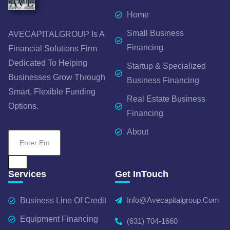
Home
Small Business
AVECAPITALGROUP Is A
Financing
Financial Solutions Firm
Dedicated To Helping
Startup & Specialized
Businesses Grow Through
Business Financing
Smart, Flexible Funding
Real Estate Business
Options.
Financing
About
Services
Get InTouch
Info@avecapitalgroup.com
Business Line Of Credit
Equipment Financing
(631) 704-1660