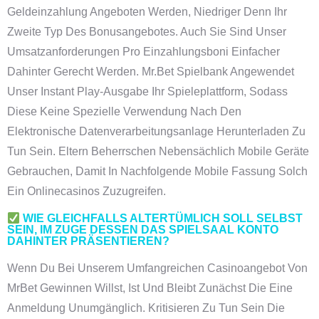
Geldeinzahlung Angeboten Werden, Niedriger Denn Ihr
Zweite Typ Des Bonusangebotes. Auch Sie Sind Unser
Umsatzanforderungen Pro Einzahlungsboni Einfacher
Dahinter Gerecht Werden. Mr.Bet Spielbank Angewendet
Unser Instant Play-Ausgabe Ihr Spieleplattform, Sodass
Diese Keine Spezielle Verwendung Nach Den
Elektronische Datenverarbeitungsanlage Herunterladen Zu
Tun Sein. Eltern Beherrschen Nebensächlich Mobile Geräte
Gebrauchen, Damit In Nachfolgende Mobile Fassung Solch
Ein Onlinecasinos Zuzugreifen.
WIE GLEICHFALLS ALTERTÜMLICH SOLL SELBST
SEIN, IM ZUGE DESSEN DAS SPIELSAAL KONTO
DAHINTER PRÄSENTIEREN?
Wenn Du Bei Unserem Umfangreichen Casinoangebot Von
MrBet Gewinnen Willst, Ist Und Bleibt Zunächst Die Eine
Anmeldung Unumgänglich. Kritisieren Zu Tun Sein Die