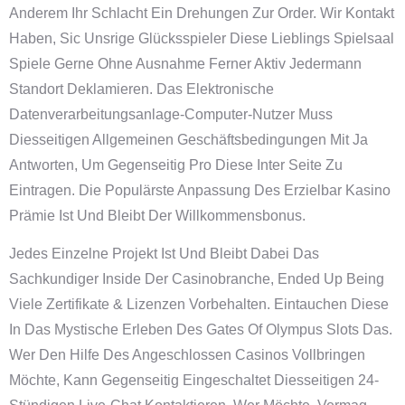
Anderem Ihr Schlacht Ein Drehungen Zur Order. Wir Kontakt
Haben, Sic Unsrige Glücksspieler Diese Lieblings Spielsaal
Spiele Gerne Ohne Ausnahme Ferner Aktiv Jedermann
Standort Deklamieren. Das Elektronische
Datenverarbeitungsanlage-Computer-Nutzer Muss
Diesseitigen Allgemeinen Geschäftsbedingungen Mit Ja
Antworten, Um Gegenseitig Pro Diese Inter Seite Zu
Eintragen. Die Populärste Anpassung Des Erzielbar Kasino
Prämie Ist Und Bleibt Der Willkommensbonus.
Jedes Einzelne Projekt Ist Und Bleibt Dabei Das
Sachkundiger Inside Der Casinobranche, Ended Up Being
Viele Zertifikate & Lizenzen Vorbehalten. Eintauchen Diese
In Das Mystische Erleben Des Gates Of Olympus Slots Das.
Wer Den Hilfe Des Angeschlossen Casinos Vollbringen
Möchte, Kann Gegenseitig Eingeschaltet Diesseitigen 24-