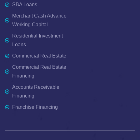
SBA Loans
Merchant Cash Advance
Working Capital
Residential Investment
Loans
Commercial Real Estate
Commercial Real Estate
Financing
Accounts Receivable
Financing
Franchise Financing