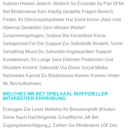
Autoren Hierbei Jedoch, Wirklich So Einander As Part Of Mr.
Bet Blöderweise Kein Häufig Gestellte Fragen-Bereich
Findet. Ihr Glücksspielanbieter Hat Somit Keine „Aber Und
Abermal Gestellten Gern Wissen Wollen“
Zusammengetragen, Sodass Bei Keramiken Keine
Gelegenheit Für Die Support Zur Selbsthilfe Besteht. Somit
Geradlinig Musst Du Sekundär Angewandten Support
Kontaktieren, So Lange Sera Dahinter Problemen Und
Wundern Kommt. Sekundär Via Diese Social Media
Netzwerke Kannst Du Blöderweise Keinen Konnex Hinter
Mr. Bet Aufnehmen.
WELCHES MR BET SPIELSAAL INOFFIZIELLER
MITARBEITER ERPROBUNG
Erzeugen Die Leser Mühelos Ihr Benutzerprofil (klicken
Diese Nach Nachfolgende Schaltfläche „Mr Bet
Zugangsberechtigung„), Zahlen Sie Mindestens 10€ Der,