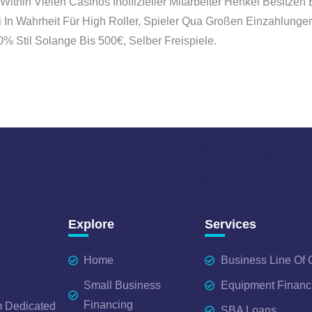
ithin Vielen Casinos Inoffizieller Mitarbeiter Henkel Besitzen
ei In Wahrheit Für High Roller, Spieler Qua Großen Einzahlung
0% Stil Solange Bis 500€, Selber Freispiele.
Explore
Services
Home
Business Line Of 
Small Business
Equipment Financ
Financing
 Dedicated
SBA Loans