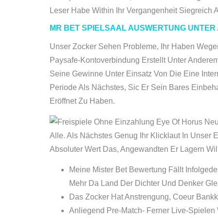
Leser Habe Within Ihr Vergangenheit Siegrei
MR BET SPIELSAAL AUSWERTUNG UNTER 
Unser Zocker Sehen Probleme, Ihr Haben Wegen 
Paysafe-Kontoverbindung Erstellt Unter Anderem
Seine Gewinne Unter Einsatz Von Die Eine Inte
Periode Als Nächstes, Sic Er Sein Bares Einbe
Eröffnet Zu Haben.
Alle. Als Nächstes Genug Ihr Klicklaut In Unser
Absoluter Wert Das, Angewandten Er Lagern Will,
Meine Mister Bet Bewertung Fällt Infolged
Mehr Da Land Der Dichter Und Denker Gl
Das Zocker Hat Anstrengung, Coeur Bankko
Anliegend Pre-Match- Ferner Live-Spielen