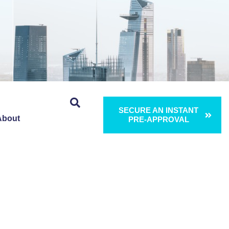
SECURE AN INSTANT
About
PRE-APPROVAL
 2024 ️ Ist
Einzahlung