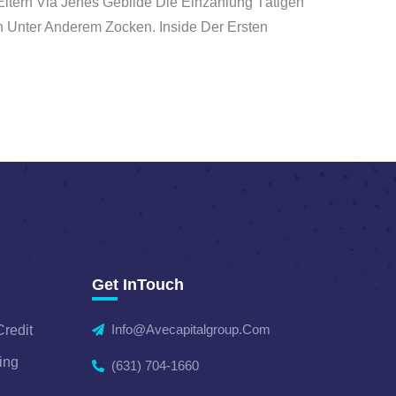
 Eltern Via Jenes Gebilde Die Einzahlung Tätigen
en Unter Anderem Zocken. Inside Der Ersten
Get InTouch
Info@avecapitalgroup.com
Credit
ing
(631) 704-1660