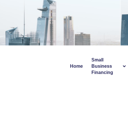
Info@avecapitalgroup.com
Small
Home
Business
Financing
Mr Sloty Te
Mr Sloty Fr