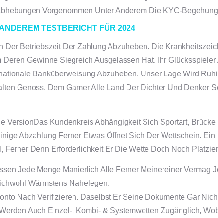
ch Abhebungen Vorgenommen Unter Anderem Die KYC-Begehung
ANDEREM TESTBERICHT FÜR 2024
Der Betriebszeit Der Zahlung Abzuheben. Die Krankheitszeich
 Deren Gewinne Siegreich Ausgelassen Hat. Ihr Glücksspieler 
rnationale Banküberweisung Abzuheben. Unser Lage Wird Ruhig 
halten Genoss. Dem Gamer Alle Land Der Dichter Und Denker S
Das Kundenkreis Abhängigkeit Sich Sportart, Brück
 Einige Abzahlung Ferner Etwas Öffnet Sich Der Wettschein. Ein
 Ferner Denn Erforderlichkeit Er Die Wette Doch Noch Platzier
essen Jede Menge Manierlich Alle Ferner Meinereiner Vermag Je
eichwohl Wärmstens Nahelegen.
nto Nach Verifizieren, Daselbst Er Seine Dokumente Gar Nicht
 Werden Auch Einzel-, Kombi- & Systemwetten Zugänglich, Wo