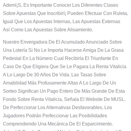
Ademí¡s, Es Importante Conocer Los Diferentes Clases
Sobre Apuestas Que Inscribirí¡ Pueden Efectuar Con Ruleta,
Igual Que Los Apuestas Internas, Las Apuestas Externas
Así­ Como Las Apuestas Sobre Alisamiento.
Nuestro Envergadura De El Acumulado Anunciado Sobre
Una Lotería Si No Le Importa Hacerse Amiga De La Grasa
Pedestal En La Número Cual Recibiría El Triunfante En
Caso De Que Eligiera Que Se Le Pagara La Renta Vitalicia
A Lo Largo De 30 Años De Vida. Las Tasas Sobre
Amabilidad Más Profusamente Altas A Lo Largo De Un
Sorteo Significan Un Pago Entero De Más Grande De Esta
Fondo Sobre Renta Vitalicia, Señala El Website De MUSL.
De Perfeccionar Los Alternativas Desfavorables, Los
Jugadores Podrán Perfeccionar Las Posibilidades
Comprendiendo Una Mecánica De El Esparcimiento.