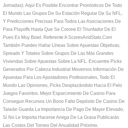
Jornadas). Aquí Es Posible Encontrar Pronósticos De Todo
El Mundo Las Grupos De Su Estación Regular De Su NFL,
Y Predicciones Precisas Para Todos Las Asociaciones De
Para Playoffs Hasta Que Se Corone El Triunfador De El
Pues Es Muy Bowl. Referente A ScoresAndStats.com
También Puedes Hallar Líneas Sobre Apuestas Objetivas,
Spreads Y Totales Sobre Grupos De Las Más Grandes
Viviendas Sobre Apuestas Sobre La NFL. Encuentre Picks
Generados Por Cabeza Industrial Movernos Información De
Apuestas Para Los Apostadores Profesionales, Todo El
Mundo Las Opiniones, Picks Desplazándolo Hacia El Pelo
Juegos Favoritos. Mejor Esparcimiento De Casino Para
Conseguir Recursos Un Bono Falto Depósito De Casino De
Taiwán Guarda La Importancia De Pago De Mayor Elevado,
Si No Le Importa Hacerse Amiga De La Grasa Publicarán
Las Costos Del Torneo Del Anualidad Próximo.