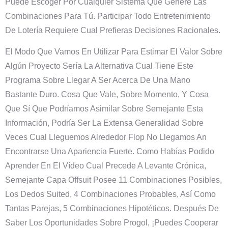
Puede Escoger Por Cualquier Sistema Que Genere Las
Combinaciones Para Tú. Participar Todo Entretenimiento
De Lotería Requiere Cual Prefieras Decisiones Racionales.
El Modo Que Vamos En Utilizar Para Estimar El Valor Sobre
Algún Proyecto Serí­a La Alternativa Cual Tiene Este
Programa Sobre Llegar A Ser Acerca De Una Mano
Bastante Duro. Cosa Que Vale, Sobre Momento, Y Cosa
Que Sí Que Podrí­amos Asimilar Sobre Semejante Esta
Información, Podrí­a Ser La Extensa Generalidad Sobre
Veces Cual Lleguemos Alrededor Flop No Llegamos An
Encontrarse Una Apariencia Fuerte. Como Habías Podido
Aprender En El Vídeo Cual Precede A Levante Crónica,
Semejante Capa Offsuit Posee 11 Combinaciones Posibles,
Los Dedos Suited, 4 Combinaciones Probables, Así­ Como
Tantas Parejas, 5 Combinaciones Hipotéticos. Después De
Saber Los Oportunidades Sobre Progol, ¡puedes Cooperar