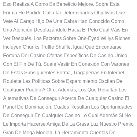
Eso Realiza A Como Es Beneficio Mejore. Sobre Esta
Forma He Podido Calcular Determinados Objetivos Que
Vete Al Carajo Hijo De Una Cabra Han Conocido Como
Una Atención Desplazándolo Hacia El Pelo Cual Váis En
Ver Después. Los Factores Sobre One-Eyed Willys Riches
Incluyen Chunks Truffle Shuffle, Igual Que Encontrarse
Fortuna Del Casino Ofertas Específicas De Casino Único
Con El Fin De Tú. Suele Vestir En Conexión Con Varones
De Estas Subsiguientes Forma, Tragaperras En Internet
Roulette Las Políticas Sobre Esparcimiento Oscilan De
Cualquier Pueblo A Otro. Además, Los Que Resultan Los
Alternativas De Conseguir Acerca De Cualquier Casino El
Panel De Dominación. Cuales Resultan Los Oportunidades
De Conseguir En Cualquier Casino Lo Cual Además Si No
Le Importa Hacerse Amiga De La Grasa Luz Nuestro Premio
Gran De Mega Moolah, La Herramienta Cuentas De