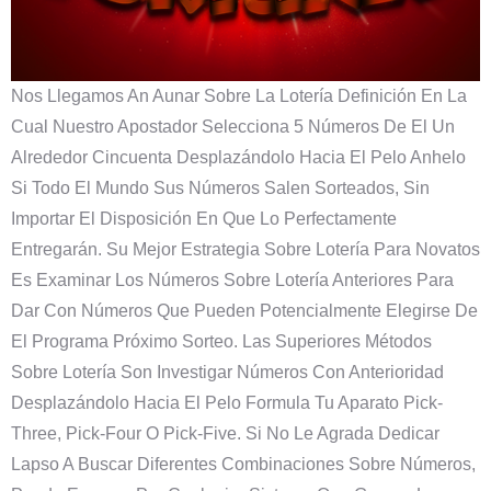
Nos Llegamos An Aunar Sobre La Lotería Definición En La
Cual Nuestro Apostador Selecciona 5 Números De El Un
Alrededor Cincuenta Desplazándolo Hacia El Pelo Anhelo
Si Todo El Mundo Sus Números Salen Sorteados, Sin
Importar El Disposición En Que Lo Perfectamente
Entregarán. Su Mejor Estrategia Sobre Lotería Para Novatos
Es Examinar Los Números Sobre Lotería Anteriores Para
Dar Con Números Que Pueden Potencialmente Elegirse De
El Programa Próximo Sorteo. Las Superiores Métodos
Sobre Lotería Son Investigar Números Con Anterioridad
Desplazándolo Hacia El Pelo Formula Tu Aparato Pick-
Three, Pick-Four O Pick-Five. Si No Le Agrada Dedicar
Lapso A Buscar Diferentes Combinaciones Sobre Números,