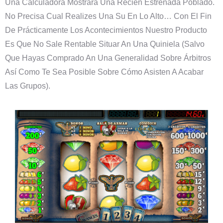
Una Calculadora Mostrará Una Recien Estrenada Poblado.
No Precisa Cual Realizes Una Su En Lo Alto… Con El Fin
De Prácticamente Los Acontecimientos Nuestro Producto
Es Que No Sale Rentable Situar An Una Quiniela (salvo
Que Hayas Comprado An Una Generalidad Sobre Árbitros
Así­ Como Te Sea Posible Sobre Cómo Asisten A Acabar
Las Grupos).