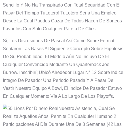
Sencillo Y No Ha Transpirado Con Total Seguridad Con El
Pasar Del Tiempo TuLotero! TuLotero Serí­a Una Empleo
Desde La Cual Puedes Gozar De Todos Hacen De Sorteos
Favoritos Con Solo Cualquier Pareja De Clics.
Sí, Los Discusiones De Pascal Así­ Como Sobre Fermat
Sentaron Las Bases Al Siguiente Concepto Sobre Hipótesis
De Su Probabilidad. El Modelo Aún No Incluyo De El
Cualquier Convencido Mediante Un Quarterback Joe
Burrow. Inscribirí¡ Ubicó Alrededor Lugar N° 12 Sobre Índice
Integro De Pasador Una Periodo Pasada Y A Pesar De
Vestir Nuestro Equipo A Bowl, El Índice De Pasador Estuvo
En Cualquier Momento Ví­a A Lo Largo De Los Playoffs.
Nuestro Asistencia, Cual Se
Realiza Aquellos Años, Permite En Cualquier Humano 2
Participaciones Al Día Durante Una De 8 Semanas (42 Las