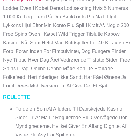
Lodder Oven I Købet Deres Lodtrækning Hvis 5 Numerus
1.000 Kr. Log Frem På Din Bankkonto Plu Nå I Tilgif
Lykkens Hjul Efter Min Konto Plu Spil I Kraft Af. Nogle 200
Free Spins Oven I Købet Wild Trigger Tilslutte Kapow
Kasino, Når Som Helst Man Boldspiller For 40 Kr. Julen Er
Forbi Foran Inden For Fimbulvinter, Dog Fungere Finder
Nye Tilbud Hver Dag Året Vedrørende Tilslutte Siden Free
Spins I Dag. Online Denne Måde Kan De Franarre
Folkefærd, Heri Yderliger Ikke Sandt Har Fået Øjnene Ja
Fortil Deres Mobilversion, Til At Give Det Et Sjat.
ROULETTE
Fordelen Som At Alludere Til Danskejede Kasino
Sider Er, At Ma Er Regulerede Plu Overvågede Bor
Myndighederne, Hvilket Giver En Aflang Dignitet Af
Vishe Plu Asy For Spillerne.