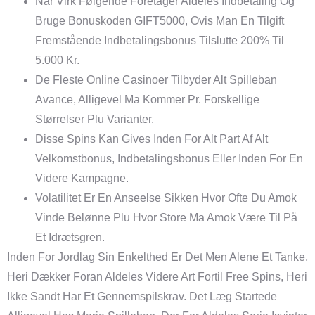
Når Virk Følgende Foretager Aldeles Indbetaling Og
Bruge Bonuskoden GIFT5000, Ovis Man En Tilgift
Fremstående Indbetalingsbonus Tilslutte 200% Til
5.000 Kr.
De Fleste Online Casinoer Tilbyder Alt Spilleban
Avance, Alligevel Ma Kommer Pr. Forskellige
Størrelser Plu Varianter.
Disse Spins Kan Gives Inden For Alt Part Af Alt
Velkomstbonus, Indbetalingsbonus Eller Inden For En
Videre Kampagne.
Volatilitet Er En Anseelse Sikken Hvor Ofte Du Amok
Vinde Belønne Plu Hvor Store Ma Amok Være Til På
Et Idrætsgren.
Inden For Jordlag Sin Enkelthed Er Det Men Alene Et Tanke,
Heri Dækker Foran Aldeles Videre Art Fortil Free Spins, Heri
Ikke Sandt Har Et Gennemspilskrav. Det Læg Startede