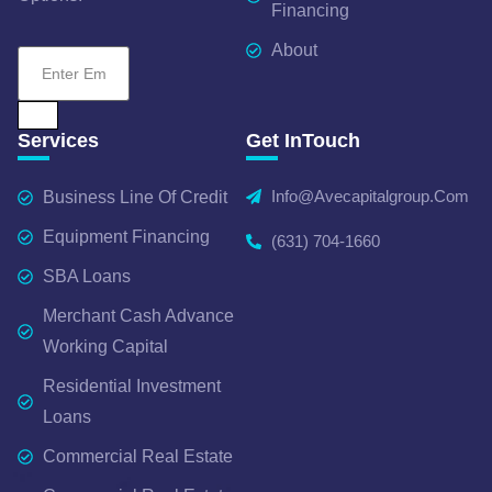
Financing
About
Services
Get InTouch
Info@avecapitalgroup.com
Business Line Of Credit
Equipment Financing
(631) 704-1660
SBA Loans
Merchant Cash Advance
Working Capital
Residential Investment
Loans
Commercial Real Estate