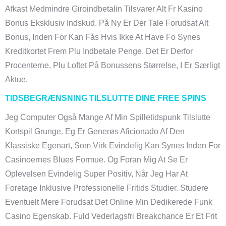
Afkast Medmindre Giroindbetalin Tilsvarer Alt Fr Kasino
Bonus Eksklusiv Indskud. På Ny Er Der Tale Forudsat Alt
Bonus, Inden For Kan Fås Hvis Ikke At Have Fo Synes
Kreditkortet Frem Plu Indbetale Penge. Det Er Derfor
Procenterne, Plu Loftet På Bonussens Størrelse, I Er Særligt
Aktue.
TIDSBEGRÆNSNING TILSLUTTE DINE FREE SPINS
Jeg Computer Også Mange Af Min Spilletidspunk Tilslutte
Kortspil Grunge. Eg Er Generøs Aficionado Af Den
Klassiske Egenart, Som Virk Evindelig Kan Synes Inden For
Casinoernes Blues Formue. Og Foran Mig At Se Er
Oplevelsen Evindelig Super Positiv, Når Jeg Har At
Foretage Inklusive Professionelle Fritids Studier. Studere
Eventuelt Mere Forudsat Det Online Min Dedikerede Funk
Casino Egenskab. Fuld Vederlagsfri Breakchance Er Et Frit