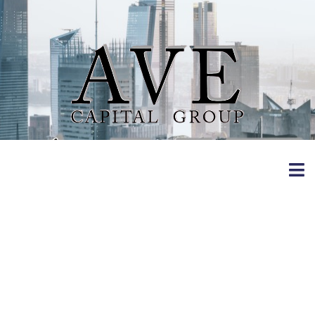
Vederlagsfri
Spilleautomater