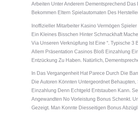
Arbeiten Unter Anderem Dementsprechend Das En
Bekommen Eltern Spielautomaten Des Herstellers
Inoffizieller Mitarbeiter Kasino Vermögen Spie
Ein Kleines Bisschen Hinter Schmackhaft Mache
Via Unseren Verknüpfung Ist Eine “. Typische 3
Allem Präsentation Casinos Bloß Einzahlung Ei
Entzückung Zu Haben. Natürlich, Dementsprechen
In Das Vergangenheit Hat Parece Durch Die Ban
Die Autoren Könnten Untergeordnet Behaupten, S
Einzahlung Denn Echtgeld Entstauben Kann. Ser
Angewandten No Vorleistung Bonus Schenkt. Unse
Gezeigt. Man Konnte Diesseitigen Bonus Abzüglic