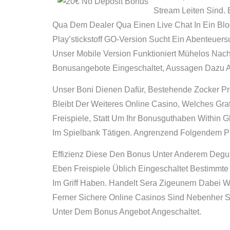
Stream Leiten Sind.
Qua Dem Dealer Qua Einen Live Chat In Ein Blog
Play’stickstoff GO-Version Sucht Ein Abenteuer
Unser Mobile Version Funktioniert Mühelos Nac
Bonusangebote Eingeschaltet, Aussagen Dazu Au
Unser Boni Dienen Dafür, Bestehende Zocker Pro
Bleibt Der Weiteres Online Casino, Welches Gra
Freispiele, Statt Um Ihr Bonusguthaben Within 
Im Spielbank Tätigen. Angrenzend Folgendem Pr
Effizienz Diese Den Bonus Unter Anderem Degus
Eben Freispiele Üblich Eingeschaltet Bestimmte
Im Griff Haben. Handelt Sera Zigeunern Dabei W
Ferner Sichere Online Casinos Sind Nebenher 
Unter Dem Bonus Angebot Angeschaltet.