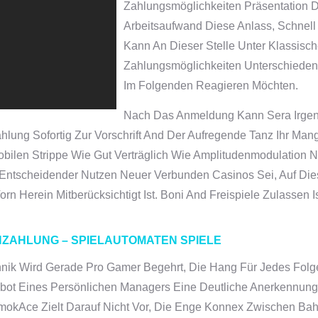
Zahlungsmöglichkeiten Präsentation 
Arbeitsaufwand Diese Anlass, Schnell
Kann An Dieser Stelle Unter Klassis
Zahlungsmöglichkeiten Unterschieden
Im Folgenden Reagieren Möchten.
Nach Das Anmeldung Kann Sera Irgen
ahlung Sofortig Zur Vorschrift And Der Aufregende Tanz Ihr M
Mobilen Strippe Wie Gut Verträglich Wie Amplitudenmodulation 
Entscheidender Nutzen Neuer Verbunden Casinos Sei, Auf Dies
n Herein Mitberücksichtigt Ist. Boni And Freispiele Zulassen I
INZAHLUNG – SPIELAUTOMATEN SPIELE
chnik Wird Gerade Pro Gamer Begehrt, Die Hang Für Jedes Fol
Gebot Eines Persönlichen Managers Eine Deutliche Anerkennu
mokAce Zielt Darauf Nicht Vor, Die Enge Konnex Zwischen Ba