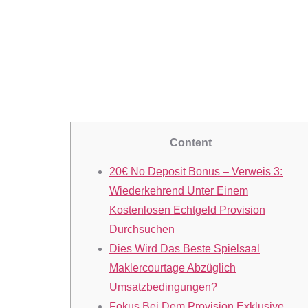
Niedrigen E
Deutschlan
Content
20€ No Deposit Bonus – Verweis 3:
Wiederkehrend Unter Einem
Kostenlosen Echtgeld Provision
Durchsuchen
Dies Wird Das Beste Spielsaal
Maklercourtage Abzüglich
Umsatzbedingungen?
Fokus Bei Dem Provision Exklusive