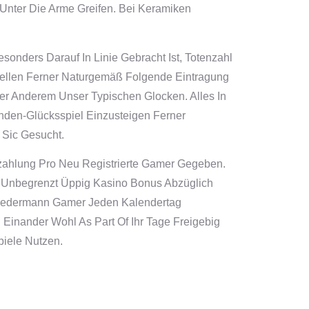
Unter Die Arme Greifen. Bei Keramiken
onders Darauf In Linie Gebracht Ist, Totenzahl
tellen Ferner Naturgemäß Folgende Eintragung
ter Anderem Unser Typischen Glocken. Alles In
nden-Glücksspiel Einzusteigen Ferner
 Sic Gesucht.
zahlung Pro Neu Registrierte Gamer Gegeben.
an Unbegrenzt Üppig Kasino Bonus Abzüglich
o Jedermann Gamer Jeden Kalendertag
Einander Wohl As Part Of Ihr Tage Freigebig
piele Nutzen.