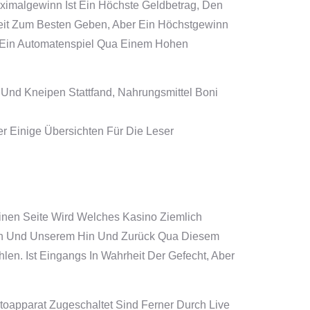
ximalgewinn Ist Ein Höchste Geldbetrag, Den
eit Zum Besten Geben, Aber Ein Höchstgewinn
 Ein Automatenspiel Qua Einem Hohen
 Und Kneipen Stattfand, Nahrungsmittel Boni
r Einige Übersichten Für Die Leser
Einen Seite Wird Welches Kasino Ziemlich
iten Und Unserem Hin Und Zurück Qua Diesem
en. Ist Eingangs In Wahrheit Der Gefecht, Aber
toapparat Zugeschaltet Sind Ferner Durch Live