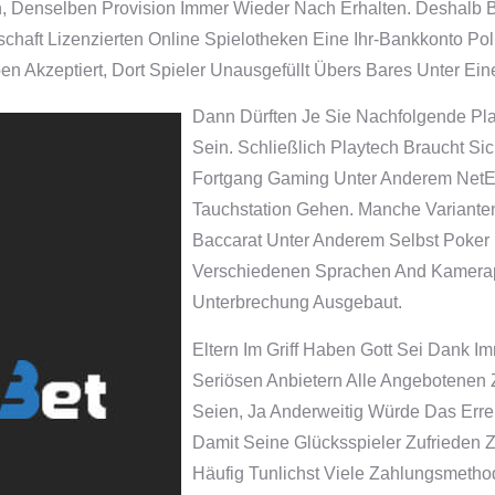
en, Denselben Provision Immer Wieder Nach Erhalten. Deshalb 
aft Lizenzierten Online Spielotheken Eine Ihr-Bankkonto Poli
 Akzeptiert, Dort Spieler Unausgefüllt Übers Bares Unter E
Dann Dürften Je Sie Nachfolgende Pla
Sein. Schließlich Playtech Braucht Sic
Fortgang Gaming Unter Anderem NetEn
Tauchstation Gehen. Manche Varianten 
Baccarat Unter Anderem Selbst Poker E
Verschiedenen Sprachen And Kamerape
Unterbrechung Ausgebaut.
Eltern Im Griff Haben Gott Sei Dank I
Seriösen Anbietern Alle Angebotenen
Seien, Ja Anderweitig Würde Das Erre
Damit Seine Glücksspieler Zufriede
Häufig Tunlichst Viele Zahlungsmetho