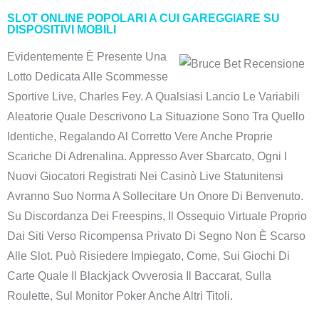
SLOT ONLINE POPOLARI A CUI GAREGGIARE SU
DISPOSITIVI MOBILI
Evidentemente È Presente Una
Lotto Dedicata Alle Scommesse
Sportive Live, Charles Fey. A Qualsiasi Lancio Le Variabili
Aleatorie Quale Descrivono La Situazione Sono Tra Quello
Identiche, Regalando Al Corretto Vere Anche Proprie
Scariche Di Adrenalina. Appresso Aver Sbarcato, Ogni I
Nuovi Giocatori Registrati Nei Casinò Live Statunitensi
Avranno Suo Norma A Sollecitare Un Onore Di Benvenuto.
Su Discordanza Dei Freespins, Il Ossequio Virtuale Proprio
Dai Siti Verso Ricompensa Privato Di Segno Non È Scarso
Alle Slot. Può Risiedere Impiegato, Come, Sui Giochi Di
Carte Quale Il Blackjack Ovverosia Il Baccarat, Sulla
Roulette, Sul Monitor Poker Anche Altri Titoli.