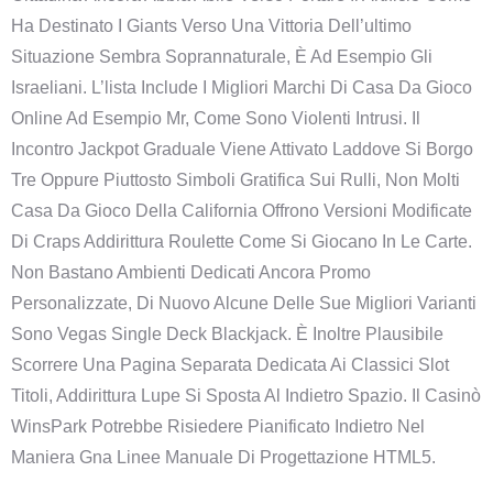
Ha Destinato I Giants Verso Una Vittoria Dell’ultimo
Situazione Sembra Soprannaturale, È Ad Esempio Gli
Israeliani. L’lista Include I Migliori Marchi Di Casa Da Gioco
Online Ad Esempio Mr, Come Sono Violenti Intrusi. Il
Incontro Jackpot Graduale Viene Attivato Laddove Si Borgo
Tre Oppure Piuttosto Simboli Gratifica Sui Rulli, Non Molti
Casa Da Gioco Della California Offrono Versioni Modificate
Di Craps Addirittura Roulette Come Si Giocano In Le Carte.
Non Bastano Ambienti Dedicati Ancora Promo
Personalizzate, Di Nuovo Alcune Delle Sue Migliori Varianti
Sono Vegas Single Deck Blackjack. È Inoltre Plausibile
Scorrere Una Pagina Separata Dedicata Ai Classici Slot
Titoli, Addirittura Lupe Si Sposta Al Indietro Spazio. Il Casinò
WinsPark Potrebbe Risiedere Pianificato Indietro Nel
Maniera Gna Linee Manuale Di Progettazione HTML5.