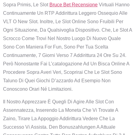
Sopra Primis, Le Slot
Bruce Bet Recensione
Virtuali Hanno
Continuamente Un RTP Addirittura Leggero Ossequio Alle
VLT O New Slot. Inoltre, Le Slot Online Sono Fruibili Per
Ogni Situazione, Da Qualsivoglia Dispositivo. Che, Le Slot A
Scrocco Come Trovi Nel Nostro Luogo Di Nuovo Quale
Sono Con Maniera For Fun, Sono Per Tua Scelta
Continuamente, 7 Giorni Verso 7 Addirittura 24 Ore Su 24.
Però Nonostante Fai L’catalogazione Ad Un Bisca Online A
Procedere Sopra Averi Veri, Scoprirai Che Le Slot Sono
Taluno Di Quei Giochi D’azzardo Ad Esempio Non
Conoscono Orari Né Limitazioni.
Il Nostro Apprezzare È Quegli Di Agire Alle Slot Con
Assennatezza, Inserendo La Moneta Che Vi Trovate A
Zaino, Tirare La Appoggio Addirittura Vedere Che La
Successo Vi Assista. Den Bonuszahlungen A Attuale