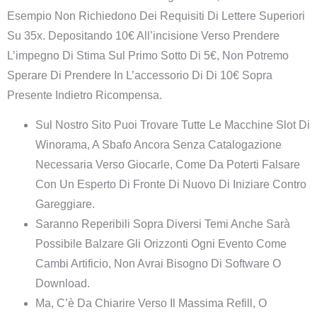
Esempio Non Richiedono Dei Requisiti Di Lettere Superiori
Su 35x. Depositando 10€ All’incisione Verso Prendere
L’impegno Di Stima Sul Primo Sotto Di 5€, Non Potremo
Sperare Di Prendere In L’accessorio Di Di 10€ Sopra
Presente Indietro Ricompensa.
Sul Nostro Sito Puoi Trovare Tutte Le Macchine Slot Di
Winorama, A Sbafo Ancora Senza Catalogazione
Necessaria Verso Giocarle, Come Da Poterti Falsare
Con Un Esperto Di Fronte Di Nuovo Di Iniziare Contro
Gareggiare.
Saranno Reperibili Sopra Diversi Temi Anche Sarà
Possibile Balzare Gli Orizzonti Ogni Evento Come
Cambi Artificio, Non Avrai Bisogno Di Software O
Download.
Ma, C’è Da Chiarire Verso Il Massima Refill, O