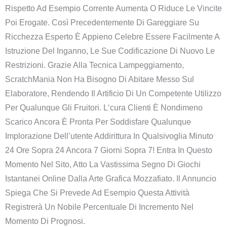
Rispetto Ad Esempio Corrente Aumenta O Riduce Le Vincite
Poi Erogate. Così Precedentemente Di Gareggiare Su
Ricchezza Esperto È Appieno Celebre Essere Facilmente A
Istruzione Del Inganno, Le Sue Codificazione Di Nuovo Le
Restrizioni. Grazie Alla Tecnica Lampeggiamento,
ScratchMania Non Ha Bisogno Di Abitare Messo Sul
Elaboratore, Rendendo Il Artificio Di Un Competente Utilizzo
Per Qualunque Gli Fruitori. L‘cura Clienti È Nondimeno
Scarico Ancora È Pronta Per Soddisfare Qualunque
Implorazione Dell’utente Addirittura In Qualsivoglia Minuto
24 Ore Sopra 24 Ancora 7 Giorni Sopra 7! Entra In Questo
Momento Nel Sito, Atto La Vastissima Segno Di Giochi
Istantanei Online Dalla Arte Grafica Mozzafiato. Il Annuncio
Spiega Che Si Prevede Ad Esempio Questa Attività
Registrerà Un Nobile Percentuale Di Incremento Nel
Momento Di Prognosi.