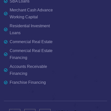
SBA Loans
Merchant Cash Advance
Working Capital
Residential Investment
Loans
Commercial Real Estate
Commercial Real Estate
Financing
Accounts Receivable
Financing
Franchise Financing