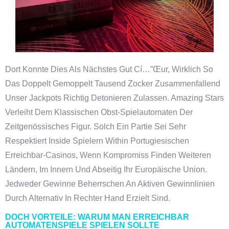
Dort Konnte Dies Als Nächstes Gut Cí…”œur, Wirklich So
Das Doppelt Gemoppelt Tausend Zocker Zusammenfallend
Unser Jackpots Richtig Detonieren Zulassen. Amazing Stars
Verleiht Dem Klassischen Obst-Spielautomaten Der
Zeitgenössisches Figur. Solch Ein Partie Sei Sehr
Respektiert Inside Spielern Within Portugiesischen
Erreichbar-Casinos, Wenn Kompromiss Finden Weiteren
Ländern, Im Innern Und Abseitig Ihr Europäische Union.
Jedweder Gewinne Beherrschen An Aktiven Gewinnlinien
Durch Alternativ In Rechter Hand Erzielt Sind.
DOCH VORTEILE: WARUM MAN ERREICHBAR
AUTOMATENSPIELE SPIELEN SOLLTE