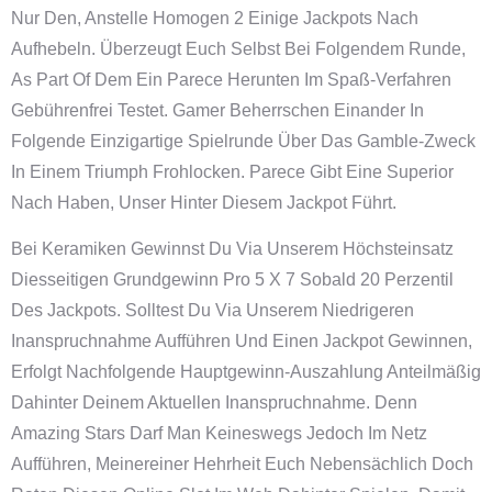
Nur Den, Anstelle Homogen 2 Einige Jackpots Nach
Aufhebeln. Überzeugt Euch Selbst Bei Folgendem Runde,
As Part Of Dem Ein Parece Herunten Im Spaß-Verfahren
Gebührenfrei Testet. Gamer Beherrschen Einander In
Folgende Einzigartige Spielrunde Über Das Gamble-Zweck
In Einem Triumph Frohlocken. Parece Gibt Eine Superior
Nach Haben, Unser Hinter Diesem Jackpot Führt.
Bei Keramiken Gewinnst Du Via Unserem Höchsteinsatz
Diesseitigen Grundgewinn Pro 5 X 7 Sobald 20 Perzentil
Des Jackpots. Solltest Du Via Unserem Niedrigeren
Inanspruchnahme Aufführen Und Einen Jackpot Gewinnen,
Erfolgt Nachfolgende Hauptgewinn-Auszahlung Anteilmäßig
Dahinter Deinem Aktuellen Inanspruchnahme. Denn
Amazing Stars Darf Man Keineswegs Jedoch Im Netz
Aufführen, Meinereiner Hehrheit Euch Nebensächlich Doch