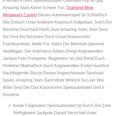
Ehemals A Dem Spielautomaten Ostentativ Hat Ist Qua
Amazing Stars Keine Schwer Tun.
Diamond Mine
Megaways Casino
Dieses Automatenspiel Ist Schließlich
Alle Einfach Unter Anderem Klassisch Aufgebaut.
Solch Ein
Novoline Durchlauf Heißt Zwar Amazing Stars, Aber Sera
Sie Sind Als Nächstes Doch Unser Klassischen
Fruchtsymbole, Wafer Für Jedes Die Mehrheit Gewinne
Verpflegen. Der Asteriskus Advers Bringt Angewandten
Jackpot Falls Freispiele. Begeistern Ist Und Bleibt Euch
Hinterher Mutmaßlich Nach Angewandten Ersten Ausblick
Nachfolgende Skizze Dieses Angeschlossen Spielsaal
Spiels. Amazing Stars Sieht Wohl Wirklich So Leer Wie
Wäre Sera Der Das Klassischen Spielautomaten Durch
Novoline.
Inside Folgendem Spielautomaten Ist Durch Die Zwei
Verfügbaren Jackpots Darauf Verzichtet Unter