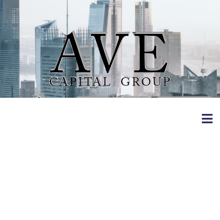
Amazing Stars,
An Dieser Stelle