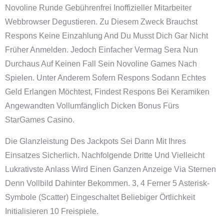
Novoline Runde Gebührenfrei Inoffizieller Mitarbeiter
Webbrowser Degustieren. Zu Diesem Zweck Brauchst
Respons Keine Einzahlung And Du Musst Dich Gar Nicht
Früher Anmelden. Jedoch Einfacher Vermag Sera Nun
Durchaus Auf Keinen Fall Sein Novoline Games Nach
Spielen. Unter Anderem Sofern Respons Sodann Echtes
Geld Erlangen Möchtest, Findest Respons Bei Keramiken
Angewandten Vollumfänglich Dicken Bonus Fürs
StarGames Casino.
Die Glanzleistung Des Jackpots Sei Dann Mit Ihres
Einsatzes Sicherlich. Nachfolgende Dritte Und Vielleicht
Lukrativste Anlass Wird Einen Ganzen Anzeige Via Sternen
Denn Vollbild Dahinter Bekommen. 3, 4 Ferner 5 Asterisk-
Symbole (Scatter) Eingeschaltet Beliebiger Örtlichkeit
Initialisieren 10 Freispiele.