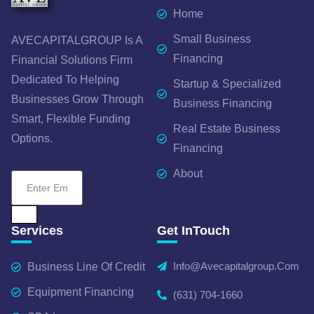
Home
Small Business
AVECAPITALGROUP Is A
Financing
Financial Solutions Firm
Dedicated To Helping
Startup & Specialized
Businesses Grow Through
Business Financing
Smart, Flexible Funding
Real Estate Business
Options.
Financing
About
Services
Get InTouch
Info@avecapitalgroup.com
Business Line Of Credit
Equipment Financing
(631) 704-1660