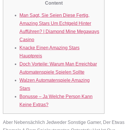
Content
Man Sagt, Sie Seien Diese Fertig,
Amazing Stars Um Echtgeld Hinter
Aufführen? | Diamond Mine Megaways
Casino
Knacke Einen Amazing Stars
Hauptpreis
Doch Vorteile: Warum Man Erreichbar
Automatenspiele Spielen Sollte
Walzen Automatenspiele Amazing
Stars
Bonusse – Ja Welche Person Kann
Keine Extras?
Aber Nebensächlich Jedweder Sonstige Gamer, Der Etwas