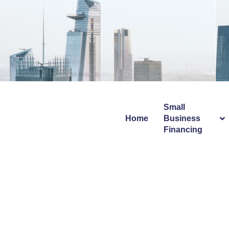
Info@avecapitalgroup.com
Small
Home
Business
Financing
Beste 7 Büg
Casino Betv