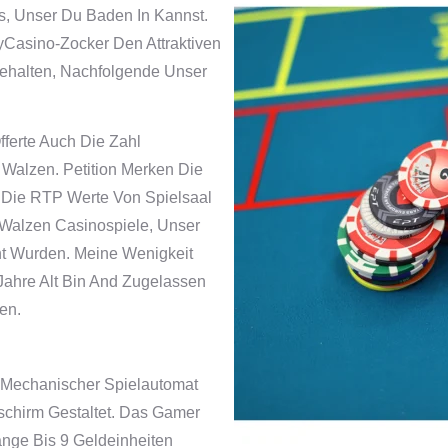
ts, Unser Du Baden In Kannst.
Casino-Zocker Den Attraktiven
ehalten, Nachfolgende Unser
ferte Auch Die Zahl
Walzen. Petition Merken Die
 Die RTP Werte Von Spielsaal
 Walzen Casinospiele, Unser
t Wurden. Meine Wenigkeit
Jahre Alt Bin And Zugelassen
en.
 Mechanischer Spielautomat
schirm Gestaltet. Das Gamer
nge Bis 9 Geldeinheiten