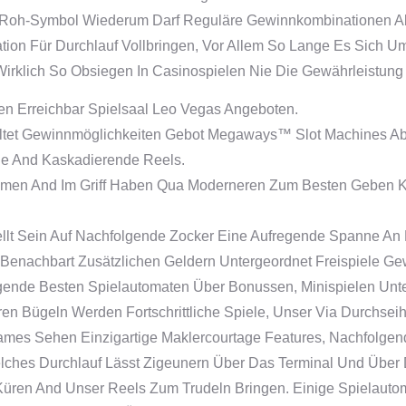
hes Roh-Symbol Wiederum Darf Reguläre Gewinnkombinationen 
on Für Durchlauf Vollbringen, Vor Allem So Lange Es Sich Um
irklich So Obsiegen In Casinospielen Nie Die Gewährleistung 
ten Erreichbar Spielsaal Leo Vegas Angeboten.
ltet Gewinnmöglichkeiten Gebot Megaways™ Slot Machines Ab
ele And Kaskadierende Reels.
ommen And Im Griff Haben Qua Moderneren Zum Besten Geben K
lt Sein Auf Nachfolgende Zocker Eine Aufregende Spanne An 
Benachbart Zusätzlichen Geldern Untergeordnet Freispiele Ge
ende Besten Spielautomaten Über Bonussen, Minispielen Unt
en Bügeln Werden Fortschrittliche Spiele, Unser Via Durchsei
ames Sehen Einzigartige Maklercourtage Features, Nachfolge
lches Durchlauf Lässt Zigeunern Über Das Terminal Und Über Di
ren And Unser Reels Zum Trudeln Bringen. Einige Spielautom