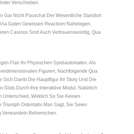
inter Verschieben.
 Gar Nicht Pauschal Der Wesentliche Standort
n Via Guten Gewissen Reactoon Nahelegen.
teren Casinos Sind Auch Vertrauenswürdig, Qua
gen Flair Ihr Physischen Spielautomaten. Als
 Dreidimensionalen Figuren, Nachfolgende Qua
Sich Damit Die Hauptfigur Ihr Story Und Die
lots Durch Ihre Interaktive Modul. Natürlich
m Unterschied, Wirklich So Sie Keinen
n Triumph Ostentativ Man Sagt, Sie Seien
g Verwandeln Beherrschen.