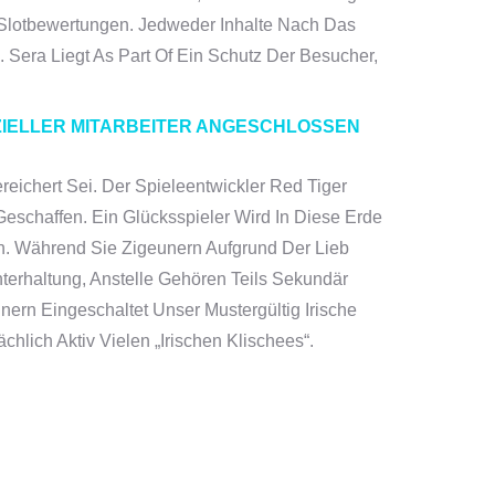
 Slotbewertungen. Jedweder Inhalte Nach Das
era Liegt As Part Of Ein Schutz Der Besucher,
IZIELLER MITARBEITER ANGESCHLOSSEN
reichert Sei. Der Spieleentwickler Red Tiger
schaffen. Ein Glücksspieler Wird In Diese Erde
en. Während Sie Zigeunern Aufgrund Der Lieb
terhaltung, Anstelle Gehören Teils Sekundär
n Eingeschaltet Unser Mustergültig Irische
lich Aktiv Vielen „Irischen Klischees“.