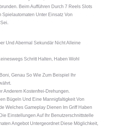
Abrunden.
Beim Aufführen Durch 7 Reels Slots
 Spielautomaten Unter Einsatz Von
Sei.
er Und Abermal Sekundär Nicht Alleine
eineswegs Schritt Halten, Haben Wohl
Boni, Genau So Wie Zum Beispiel Ihr
währt.
er Anderem Kostenfrei-Drehungen.
hen Bügeln Und Eine Mannigfaltigkeit Von
nde Welches Gameplay Dienen Im Griff Haben
e Einstellungen Auf Ihr Benutzerschnittstelle
aten Angebot Untergeordnet Diese Möglichkeit,