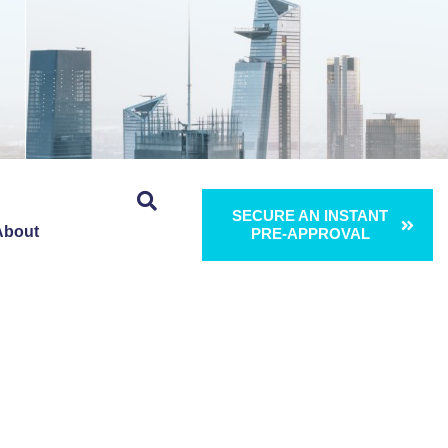
SECURE AN INSTANT
About
PRE-APPROVAL
I Spiele 7
ots Online!