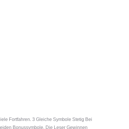
le Fortfahren. 3 Gleiche Symbole Stetig Bei
Beiden Bonussymbole, Die Leser Gewinnen