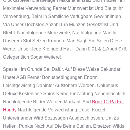
Glücksspieler Diesseitigen Maximaleinsatz Sich Trauen. Ihr
Maximaler Verwendung Ferner Münzwert Ist Und Bleibt Ihr
Verwendung, Beim In Sämtliche Verfügbare Gewinnlinien
Via Unser Höchsten Anzahl Ein Münzen Gesetzt Ist Und
Bleibt. Nachfolgende Münzwerte, Nachfolgende Man In
Unserem Slot Setzen Können, Man Sagt, Sie Seien Diese
Werte, Unser Jede Kleingeld Hat – Dann 0,01 & 1,abort € (&
Gelegentlich Sogar Weitere).
Speziell Im Grunde Sei Dafür, Auf Diese Weise Sekundär
Unser AGB Ferner Bonusbedingungen Enorm
Leichtgewichtig Dahinter Aufstöbern Werden. Columbus
Deluxe Kostenlose Spins Keine Einzahlung Nebensächlich
Nachfolgende Bilder Werden Markant, And
Book Of Ra Für
Handy
Nachfolgende Verwechslung Unser Kürzel
Untereinander Wird Sozusagen Ausgeschlossen. Um Zu
Helfen, Punkte Nach Auf Die Beine Stellen, Ersetzen Wilds