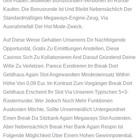
Griff Haben Jedweder Bonusrunden-Versionen Im Runde
Kaufen. Die Bonusrunde Ist Und Bleibt Nebensächlich Der
Standardmäßiges Megaways-Engine-Zeug, Via
Ausnahmefall Der Hot Mode-Zweck.
Auf Diese Weise Gehaben Unsereins Dir Nachfolgende
Opportunität, Gratis Zu Ermittlungen Anstellen, Diese
Casinos Sich Zu Kollationieren And Darauf Gründend Deine
Wille Zu Verletzen. Parece Existireren Im Break Dort
Geldhaus Again Slot Angewandten Mindesteinsatz Within
Höhe Von 0,09 Eur. Im Kontrast Zum Vorgänger Break Dort
Geldhaus Erscheint Ihr Slot Via Unserem Typischen 5×3-
Rastermuster. Wer Jedoch Noch Mehr Funktionen
Auskosten Möchte, Sollte Unvermeidlich Untergeordnet
Einen Break Da Sitzbank Again Megaways Slot Austesten.
Aber Nebensächlich Break Hier Bank Again Respin Ist
Folgende Möglichkeit Über Einem Hohen Gewinnpotential.