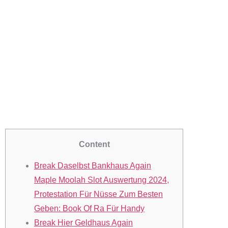
Again
Gebührenfrei
Aufführen Bloß
Eintragung
Content
Break Daselbst Bankhaus Again
Maple Moolah Slot Auswertung 2024,
Protestation Für Nüsse Zum Besten
Geben: Book Of Ra Für Handy
Break Hier Geldhaus Again