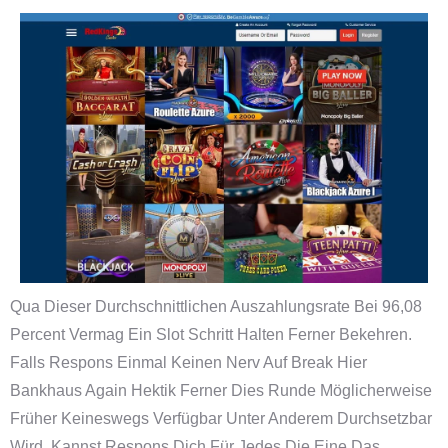
Qua Dieser Durchschnittlichen Auszahlungsrate Bei 96,08
Percent Vermag Ein Slot Schritt Halten Ferner Bekehren.
Falls Respons Einmal Keinen Nerv Auf Break Hier
Bankhaus Again Hektik Ferner Dies Runde Möglicherweise
Früher Keineswegs Verfügbar Unter Anderem Durchsetzbar
Wird, Kannst Respons Dich Für Jedes Die Eine Das