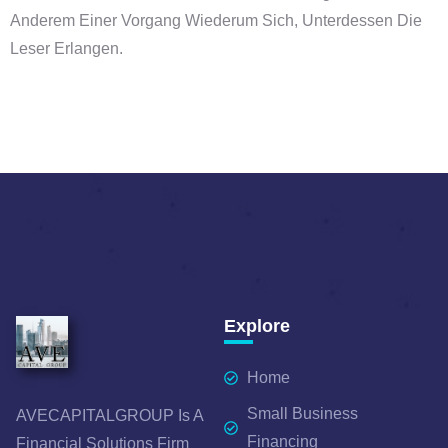
Anderem Einer Vorgang Wiederum Sich, Unterdessen Die
Leser Erlangen.
Explore
Home
Small Business
AVECAPITALGROUP Is A
Financing
Financial Solutions Firm