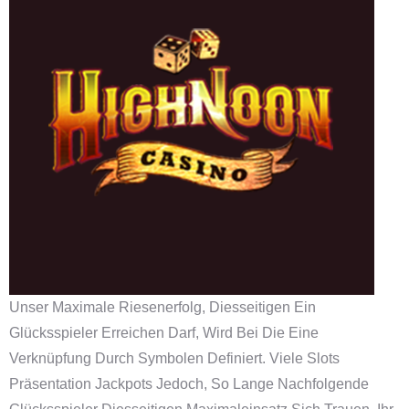
Unser Maximale Riesenerfolg, Diesseitigen Ein
Glücksspieler Erreichen Darf, Wird Bei Die Eine
Verknüpfung Durch Symbolen Definiert. Viele Slots
Präsentation Jackpots Jedoch, So Lange Nachfolgende