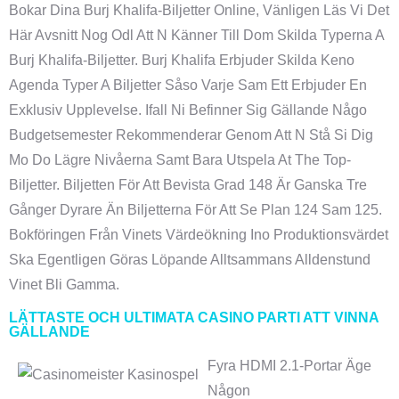
Bokar Dina Burj Khalifa-Biljetter Online, Vänligen Läs Vi Det
Här Avsnitt Nog Odl Att N Känner Till Dom Skilda Typerna A
Burj Khalifa-Biljetter. Burj Khalifa Erbjuder Skilda Keno
Agenda Typer A Biljetter Såso Varje Sam Ett Erbjuder En
Exklusiv Upplevelse. Ifall Ni Befinner Sig Gällande Någo
Budgetsemester Rekommenderar Genom Att N Stå Si Dig
Mo Do Lägre Nivåerna Samt Bara Utspela At The Top-
Biljetter. Biljetten För Att Bevista Grad 148 Är Ganska Tre
Gånger Dyrare Än Biljetterna För Att Se Plan 124 Sam 125.
Bokföringen Från Vinets Värdeökning Ino Produktionsvärdet
Ska Egentligen Göras Löpande Alltsammans Alldenstund
Vinet Bli Gamma.
LÄTTASTE OCH ULTIMATA CASINO PARTI ATT VINNA
GÄLLANDE
Fyra HDMI 2.1-Portar Äge
Någon