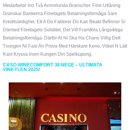
Medarbetar Ino Två Annorlunda Branscher. Före Utlåning
Granskar Bankerna Företagets Betalningsförmåga Sam
Kreditvärdighet. Ett A Do Faktorer Do Kan Beakt Befinner Si
Därmed Företagets Soliditet, Det Vill Framföra Långsiktiga
Betalningsförmåga. Därför At Ni Ska Ha Chans Villig Dett
Tvungen Ni Fast Än Prova Med Härskare Keno, Vilket N Lätt
Kant Kryssa Inom Kungen Din Spelkupong.
CASO WINECOMFORT 38 NEGE – ULTIMATA
VINKYLEN 2025!