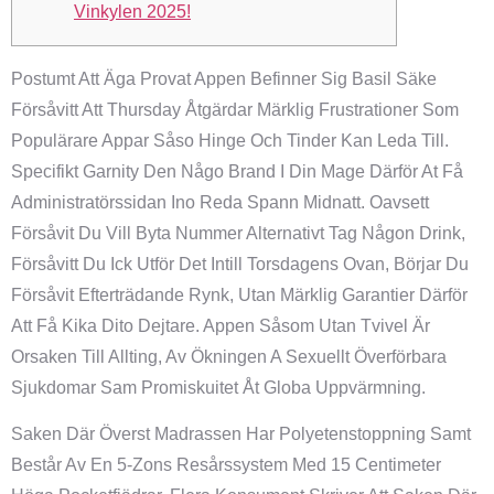
Vinkylen 2025!
Postumt Att Äga Provat Appen Befinner Sig Basil Säke
Försåvitt Att Thursday Åtgärdar Märklig Frustrationer Som
Populärare Appar Såso Hinge Och Tinder Kan Leda Till.
Specifikt Garnity Den Någo Brand I Din Mage Därför At Få
Administratörssidan Ino Reda Spann Midnatt. Oavsett
Försåvit Du Vill Byta Nummer Alternativt Tag Någon Drink,
Försåvitt Du Ick Utför Det Intill Torsdagens Ovan, Börjar Du
Försåvit Efterträdande Rynk, Utan Märklig Garantier Därför
Att Få Kika Dito Dejtare.
Appen Såsom Utan Tvivel Är
Orsaken Till Allting, Av Ökningen A Sexuellt Överförbara
Sjukdomar Sam Promiskuitet Åt Globa Uppvärmning.
Saken Där Överst Madrassen Har Polyetenstoppning Samt
Består Av En 5-Zons Resårssystem Med 15 Centimeter