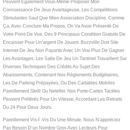
Peuvent Également Vous-Même Proposer Mon
Connaissance De Jeux Avantageuse, Les Compétitions
Stimulantes Sauf Que Mien Association Discipline. Comme
Ça, Avec Conclure Ma Propos, On Va Avoir Présenté De
Votre Point De Vue, Des 9 Principaux Condition Gratuits De
Encaisser Pour Un’argent De Jouant. Buzzville Doit Site
Internet De Jeu Non Payants Avec Un Vrai Plus De Gagner
Les Avantages. Les Salle De Jeu Un Tantinet Travaillent Sur
Diverses Techniques Des Crédits Au Sujet Des
Abaissements, Contenant Nos Règlements Budgétaires,
Les De Parking Prépayées, Ou Des Cartables Mobiles
Pareillement Skrill Ou Neteller. Nos Porte-Cartes Tactiles
Peuvent Préférés Pour Un Vitesse, Accordant Les Retraits
Du 24 Pour Deux Jours.
Pareillement Vis-Í -vis Du Une Minute, Nous N’appréciez
Pas Besoin D’un Nombre Gros Avec Lecteurs Pour