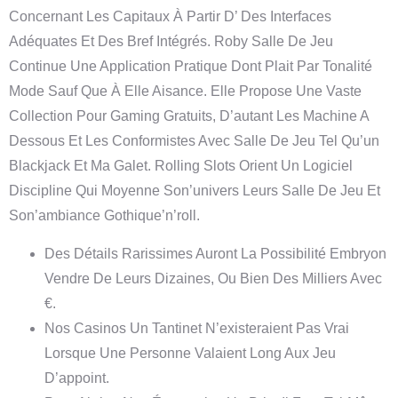
Concernant Les Capitaux À Partir D’ Des Interfaces
Adéquates Et Des Bref Intégrés. Roby Salle De Jeu
Continue Une Application Pratique Dont Plait Par Tonalité
Mode Sauf Que À Elle Aisance. Elle Propose Une Vaste
Collection Pour Gaming Gratuits, D’autant Les Machine A
Dessous Et Les Conformistes Avec Salle De Jeu Tel Qu’un
Blackjack Et Ma Galet. Rolling Slots Orient Un Logiciel
Discipline Qui Moyenne Son’univers Leurs Salle De Jeu Et
Son’ambiance Gothique’n’roll.
Des Détails Rarissimes Auront La Possibilité Embryon
Vendre De Leurs Dizaines, Ou Bien Des Milliers Avec
€.
Nos Casinos Un Tantinet N’existeraient Pas Vrai
Lorsque Une Personne Valaient Long Aux Jeu
D’appoint.