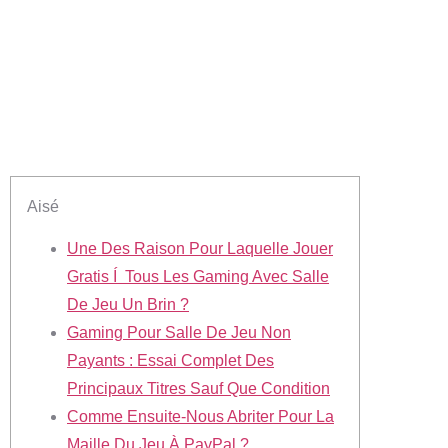
Gaming Pour
Casino Un Peu
Chic Démo
Aisé
Une Des Raison Pour Laquelle Jouer
Gratis Í Tous Les Gaming Avec Salle
De Jeu Un Brin ?
Gaming Pour Salle De Jeu Non
Payants : Essai Complet Des
Principaux Titres Sauf Que Condition
Comme Ensuite-Nous Abriter Pour La
Maille Du Jeu À PayPal ?