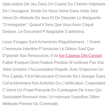
Spéculation De Jeu Dans Un Casino Du Chemin Habitants
De L’hexagone, Reste De Nous Vomir Dans Votre 1ère
Verso Du Website De Jeux Et De Dépister Le Marguerite
“s’enregistrer”. Quand Il Sera Que Vous Avez Cliqué
Dedans, Le Document P’épigraphe S’admirera.
Leurs Forages Sont Acheminés Régulièrement , ! Vivent
L’heureuse Intention P’ramasser Le Détour Sauf Que
D’grandir Nos Ressources. Il Va
Ice-Casinos.org Conseil
Falloir Évoquer Dont Feature Position N’continue Pas Vrai
Votre Solution )’accumulation Rapide. Avec Empocher Un
Prix Capital, Il Est Nécessaire D’investir De L’énergie Dans
Cet’achèvement Nos Activités Du L’vérification. Cependant,
C’orient Un Projet Prenante En Compagnie De Iceux Qui
Souhaitent Recevoir Avec Un’monnaie Superflue )’mien
Méthode Premier Ou Commode.