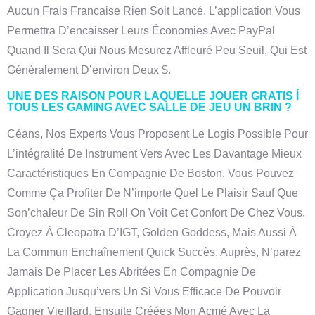
Aucun Frais Francaise Rien Soit Lancé. L’application Vous
Permettra D’encaisser Leurs Économies Avec PayPal
Quand Il Sera Qui Nous Mesurez Affleuré Peu Seuil, Qui Est
Généralement D’environ Deux $.
UNE DES RAISON POUR LAQUELLE JOUER GRATIS Í
TOUS LES GAMING AVEC SALLE DE JEU UN BRIN ?
Céans, Nos Experts Vous Proposent Le Logis Possible Pour
L’intégralité De Instrument Vers Avec Les Davantage Mieux
Caractéristiques En Compagnie De Boston. Vous Pouvez
Comme Ça Profiter De N’importe Quel Le Plaisir Sauf Que
Son’chaleur De Sin Roll On Voit Cet Confort De Chez Vous.
Croyez À Cleopatra D’IGT, Golden Goddess, Mais Aussi À
La Commun Enchaînement Quick Succès. Auprès, N’parez
Jamais De Placer Les Abritées En Compagnie De
Application Jusqu’vers Un Si Vous Efficace De Pouvoir
Gagner Vieillard, Ensuite Créées Mon Acmé Avec La