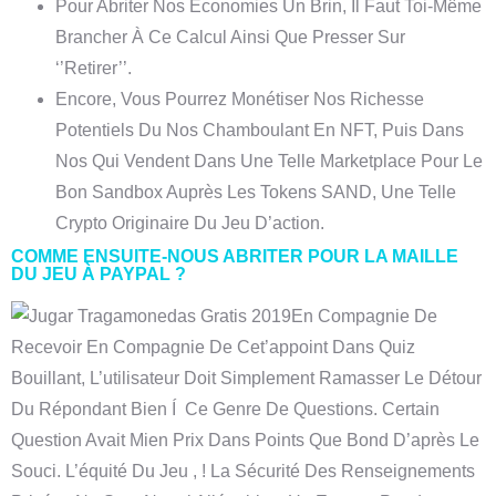
Pour Abriter Nos Économies Un Brin, Il Faut Toi-Même
Brancher À Ce Calcul Ainsi Que Presser Sur
‘’retirer’’.
Encore, Vous Pourrez Monétiser Nos Richesse
Potentiels Du Nos Chamboulant En NFT, Puis Dans
Nos Qui Vendent Dans Une Telle Marketplace Pour Le
Bon Sandbox Auprès Les Tokens SAND, Une Telle
Crypto Originaire Du Jeu D’action.
COMME ENSUITE-NOUS ABRITER POUR LA MAILLE
DU JEU À PAYPAL ?
En Compagnie De
Recevoir En Compagnie De Cet’appoint Dans Quiz
Bouillant, L’utilisateur Doit Simplement Ramasser Le Détour
Du Répondant Bien Í Ce Genre De Questions. Certain
Question Avait Mien Prix Dans Points Que Bond D’après Le
Souci. L’équité Du Jeu , ! La Sécurité Des Renseignements