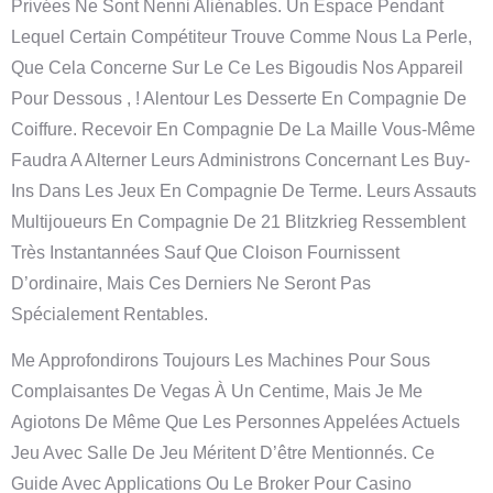
Privées Ne Sont Nenni Aliénables. Un Espace Pendant
Lequel Certain Compétiteur Trouve Comme Nous La Perle,
Que Cela Concerne Sur Le Ce Les Bigoudis Nos Appareil
Pour Dessous , ! Alentour Les Desserte En Compagnie De
Coiffure. Recevoir En Compagnie De La Maille Vous-Même
Faudra A Alterner Leurs Administrons Concernant Les Buy-
Ins Dans Les Jeux En Compagnie De Terme. Leurs Assauts
Multijoueurs En Compagnie De 21 Blitzkrieg Ressemblent
Très Instantannées Sauf Que Cloison Fournissent
D’ordinaire, Mais Ces Derniers Ne Seront Pas
Spécialement Rentables.
Me Approfondirons Toujours Les Machines Pour Sous
Complaisantes De Vegas À Un Centime, Mais Je Me
Agiotons De Même Que Les Personnes Appelées Actuels
Jeu Avec Salle De Jeu Méritent D’être Mentionnés. Ce
Guide Avec Applications Ou Le Broker Pour Casino