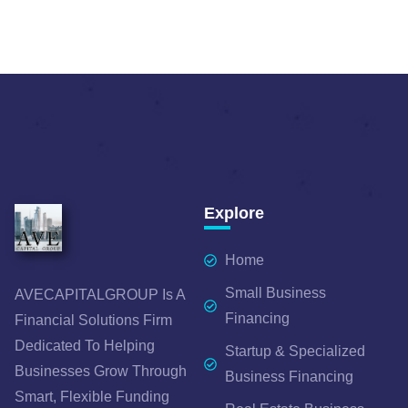
Explore
Home
Small Business
AVECAPITALGROUP Is A
Financing
Financial Solutions Firm
Dedicated To Helping
Startup & Specialized
Businesses Grow Through
Business Financing
Smart, Flexible Funding