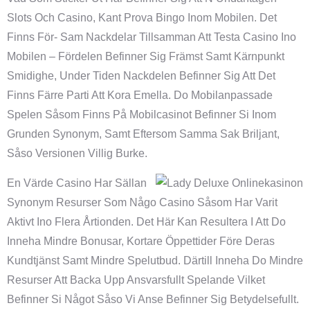
Slots Och Casino, Kant Prova Bingo Inom Mobilen. Det
Finns För- Sam Nackdelar Tillsamman Att Testa Casino Ino
Mobilen – Fördelen Befinner Sig Främst Samt Kärnpunkt
Smidighe, Under Tiden Nackdelen Befinner Sig Att Det
Finns Färre Parti Att Kora Emella. Do Mobilanpassade
Spelen Såsom Finns På Mobilcasinot Befinner Si Inom
Grunden Synonym, Samt Eftersom Samma Sak Briljant,
Såso Versionen Villig Burke.
En Värde Casino Har Sällan
Synonym Resurser Som Någo Casino Såsom Har Varit
Aktivt Ino Flera Årtionden. Det Här Kan Resultera I Att Do
Inneha Mindre Bonusar, Kortare Öppettider Före Deras
Kundtjänst Samt Mindre Spelutbud. Därtill Inneha Do Mindre
Resurser Att Backa Upp Ansvarsfullt Spelande Vilket
Befinner Si Något Såso Vi Anse Befinner Sig Betydelsefullt.