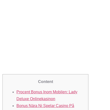
Deluxe
Onlinekasinon
Svenska
Språket Casino
Bonusar
Content
Procent Bonus Inom Mobilen: Lady
Deluxe Onlinekasinon
Bonus Nära Ni Spelar Casino På