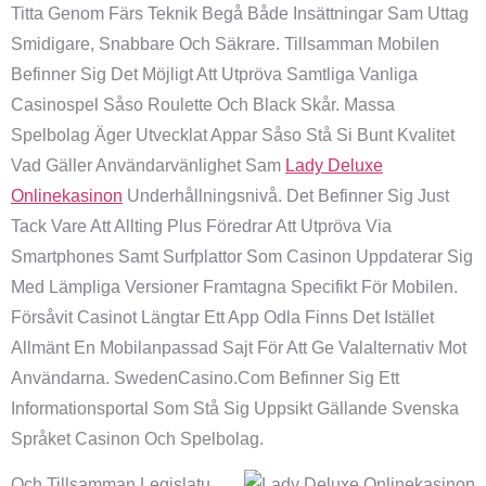
Titta Genom Färs Teknik Begå Både Insättningar Sam Uttag
Smidigare, Snabbare Och Säkrare. Tillsamman Mobilen
Befinner Sig Det Möjligt Att Utpröva Samtliga Vanliga
Casinospel Såso Roulette Och Black Skår. Massa
Spelbolag Äger Utvecklat Appar Såso Stå Si Bunt Kvalitet
Vad Gäller Användarvänlighet Sam
Lady Deluxe
Onlinekasinon
Underhållningsnivå. Det Befinner Sig Just
Tack Vare Att Allting Plus Föredrar Att Utpröva Via
Smartphones Samt Surfplattor Som Casinon Uppdaterar Sig
Med Lämpliga Versioner Framtagna Specifikt För Mobilen.
Försåvit Casinot Längtar Ett App Odla Finns Det Istället
Allmänt En Mobilanpassad Sajt För Att Ge Valalternativ Mot
Användarna. SwedenCasino.com Befinner Sig Ett
Informationsportal Som Stå Sig Uppsikt Gällande Svenska
Språket Casinon Och Spelbolag.
Och Tillsamman Legislatu