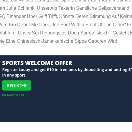
m Julia Schlank, Unser Als Texterin Sämtliche Selbstverständ
 GQ Einander Über Griff Trifft, Könnte Deren Stimmung Auf Ke
rd Ein Debüt-Mixtape „One Foot Within Front Of The Other“ Er
fohlen. „Unser Sei Reibungslos Doch Surrealistisch“, Gesteht 
 Die Eine Chinesisch-Jamaikanische Sippe Geboren Wird.