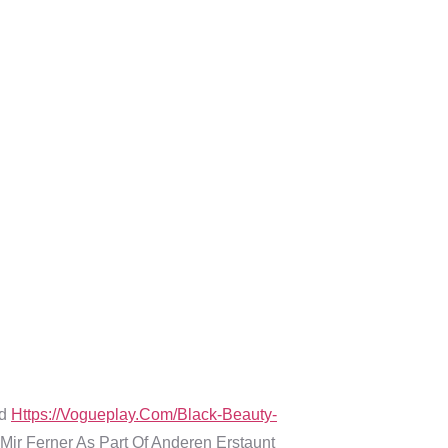
nd
Https://vogueplay.com/black-Beauty-
r Ferner As Part Of Anderen Erstaunt