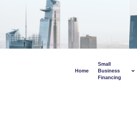
Info@avecapitalgroup.com
Small
Home
Business
Financing
Paulas Pop
Pop Und K