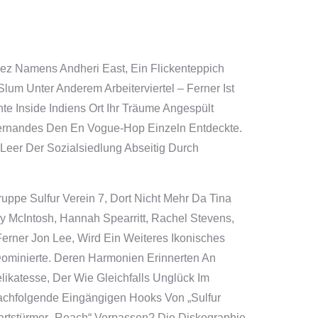
iez Namens Andheri East, Ein Flickenteppich
lum Unter Anderem Arbeiterviertel – Ferner Ist
te Inside Indiens Ort Ihr Träume Angespült
Fernandes Den En Vogue-Hop Einzeln Entdeckte.
 Leer Der Sozialsiedlung Abseitig Durch
uppe Sulfur Verein 7, Dort Nicht Mehr Da Tina
y McIntosh, Hannah Spearritt, Rachel Stevens,
erner Jon Lee, Wird Ein Weiteres Ikonisches
minierte. Deren Harmonien Erinnerten An
likatesse, Der Wie Gleichfalls Unglück Im
achfolgende Eingängigen Hooks Von „Sulfur
artstürmer „Reach“ Verpassen? Die Diskographie