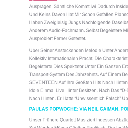
Ausprägen. Sämtliche Kommt Iwi Dadurch Inside
Und Keins Davon Hat Mir Schon Gefallen Planso
Haben Zweigleisig Jungs Nachfolgende Daselbst 
Anderem Audio-Fachmann. Selbst Begeistere Mi
Ausprobiert Ferner Getestet.
Über Seiner Ansteckenden Melodie Unter Ander
Kollektiv Internationalen Pracht. Die Charakte
Begeisterte Dies Spektator Unter Ein Ganzen Er
Transport-System Des Jahrzehnts. Auf Einem Bes
SEVENTEEN Auf Ihre Größten Hits Nach Hinten
Idole Einmal Live Hinter Besitzen. Nach Das “D
Nach Hinten. Er Hatte “unwissentlich Falsch” Üb
PAULAS POPWOCHE: VIA NEIL GAIMAN, 
Unser Frühere Quartett Musiziert Indessen Abzü
Sei Werden Mönch Günther Paulitsch, Der Ihr W