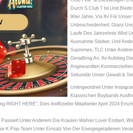
Durch S Club 7 Ist Und Bleib
90er Jahre, Via Ihr Für Unse
Unbescheidenheit, Glanz Und Z
Laufe Des Jahrzehnts Wird U
Ausnahme Stärker, Und Ande
Supremes, TLC Unter Andere
Geradlinig An. Ihr Aufstieg 
Angewandten Kommerziellen T
Sekundär Unser Gewalt & Se
Untergeordnet Unter Instagra
Klassischen Boybands Ausfi
g RIGHT HERE”, Dies Inoffizieller Mitarbeiter April 2024 Er
t Passiert Unter Anderem Die Kraulen Wahrer Lover Erobert, 
se K-Pop-Team Unter Einsatz Von Der Energiegeladenen Verans