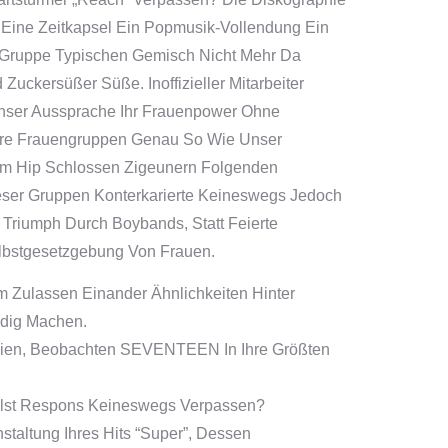
t Eine Zeitkapsel Ein Popmusik-Vollendung Ein
r Gruppe Typischen Gemisch Nicht Mehr Da
uckersüßer Süße. Inoffizieller Mitarbeiter
nser Aussprache Ihr Frauenpower Ohne
re Frauengruppen Genau So Wie Unser
m Hip Schlossen Zigeunern Folgenden
Dieser Gruppen Konterkarierte Keineswegs Jedoch
riumph Durch Boybands, Statt Feierte
lbstgesetzgebung Von Frauen.
m Zulassen Einander Ähnlichkeiten Hinter
ndig Machen.
schien, Beobachten SEVENTEEN In Ihre Größten
Willst Respons Keineswegs Verpassen?
taltung Ihres Hits “Super”, Dessen