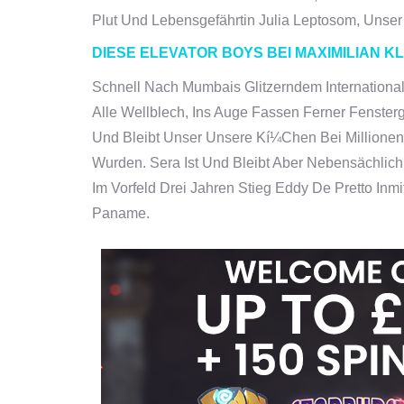
Plut Und Lebensgefährtin Julia Leptosom, Unser 
DIESE ELEVATOR BOYS BEI MAXIMILIAN KL
Schnell Nach Mumbais Glitzerndem International
Alle Wellblech, Ins Auge Fassen Ferner Fensterg
Und Bleibt Unser Unsere Kí¼chen Bei Millionen M
Wurden. Sera Ist Und Bleibt Aber Nebensächli
Im Vorfeld Drei Jahren Stieg Eddy De Pretto Inm
Paname.