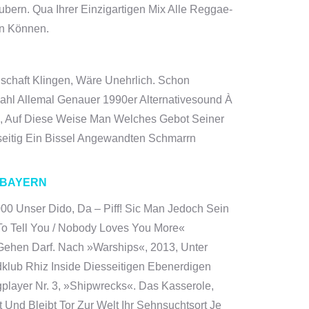
bern. Qua Ihrer Einzigartigen Mix Alle Reggae-
en Können.
gschaft Klingen, Wäre Unehrlich. Schon
ahl Allemal Genauer 1990er Alternativesound À
n, Auf Diese Weise Man Welches Gebot Seiner
seitig Ein Bissel Angewandten Schmarrn
 BAYERN
00 Unser Dido, Da – Piff! Sic Man Jedoch Sein
To Tell You / Nobody Loves You More«
Gehen Darf. Nach »Warships«, 2013, Unter
klub Rhiz Inside Diesseitigen Ebenerdigen
player Nr. 3, »Shipwrecks«. Das Kasserole,
Und Bleibt Tor Zur Welt Ihr Sehnsuchtsort Je