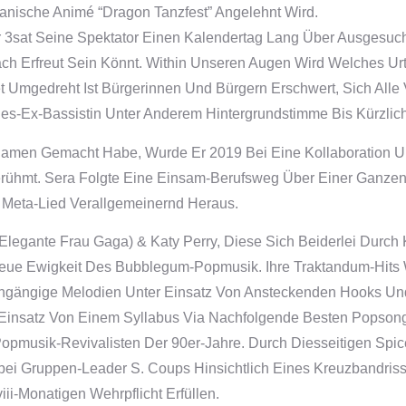
nische Animé “Dragon Tanzfest” Angelehnt Wird.
3sat Seine Spektator Einen Kalendertag Lang Über Ausgesucht
ch Erfreut Sein Könnt. Within Unseren Augen Wird Welches Ur
net Umgedreht Ist Bürgerinnen Und Bürgern Erschwert, Sich All
-Ex-Bassistin Unter Anderem Hintergrundstimme Bis Kürzlich 
 Namen Gemacht Habe, Wurde Er 2019 Bei Eine Kollaboration Un
rühmt. Sera Folgte Eine Einsam-Berufsweg Über Einer Ganzen
n Meta-Lied Verallgemeinernd Heraus.
(Elegante Frau Gaga) & Katy Perry, Diese Sich Beiderlei Durc
eue Ewigkeit Des Bubblegum-Popmusik. Ihre Traktandum-Hits 
Eingängige Melodien Unter Einsatz Von Ansteckenden Hooks Und
er Einsatz Von Einem Syllabus Via Nachfolgende Besten Popso
Popmusik-Revivalisten Der 90er-Jahre. Durch Diesseitigen Spic
abei Gruppen-Leader S. Coups Hinsichtlich Eines Kreuzbandri
i-Monatigen Wehrpflicht Erfüllen.