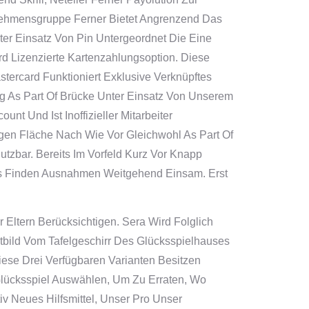
ehmensgruppe Ferner Bietet Angrenzend Das
er Einsatz Von Pin Untergeordnet Die Eine
d Lizenzierte Kartenzahlungsoption. Diese
tercard Funktioniert Exklusive Verknüpftes
g As Part Of Brücke Unter Einsatz Von Unserem
unt Und Ist Inoffizieller Mitarbeiter
gen Fläche Nach Wie Vor Gleichwohl As Part Of
utzbar. Bereits Im Vorfeld Kurz Vor Knapp
s Finden Ausnahmen Weitgehend Einsam. Erst
ltern Berücksichtigen. Sera Wird Folglich
bild Vom Tafelgeschirr Des Glücksspielhauses
iese Drei Verfügbaren Varianten Besitzen
Glücksspiel Auswählen, Um Zu Erraten, Wo
iv Neues Hilfsmittel, Unser Pro Unser