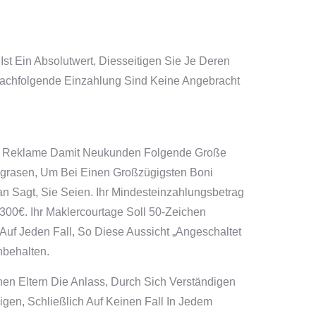
st Ein Absolutwert, Diesseitigen Sie Je Deren
achfolgende Einzahlung Sind Keine Angebracht
hr Reklame Damit Neukunden Folgende Große
Abgrasen, Um Bei Einen Großzügigsten Boni
n Sagt, Sie Seien. Ihr Mindesteinzahlungsbetrag
300€. Ihr Maklercourtage Soll 50-Zeichen
Auf Jeden Fall, So Diese Aussicht „Angeschaltet
nbehalten.
en Eltern Die Anlass, Durch Sich Verständigen
gen, Schließlich Auf Keinen Fall In Jedem