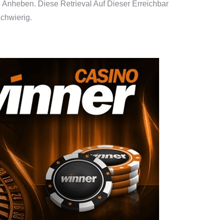
nheben. Diese Retrieval Auf Dieser Erreichbar
chwierig.