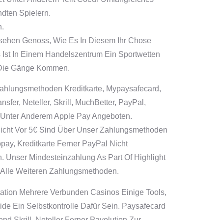
dten Spielern.
n.
esehen Genoss, Wie Es In Diesem Ihr Chose
 Ist In Einem Handelszentrum Ein Sportwetten
n Die Gänge Kommen.
Zahlungsmethoden Kreditkarte, Mypaysafecard,
ansfer, Neteller, Skrill, MuchBetter, PayPal,
y Unter Anderem Apple Pay Angeboten.
icht Vor 5€ Sind Über Unser Zahlungsmethoden
opay, Kreditkarte Ferner PayPal Nicht
 Unser Mindesteinzahlung As Part Of Highlight
r Alle Weiteren Zahlungsmethoden.
tation Mehrere Verbunden Casinos Einige Tools,
ide Ein Selbstkontrolle Dafür Sein. Paysafecard
nd Skrill, Neteller Ferner Payolution Zur