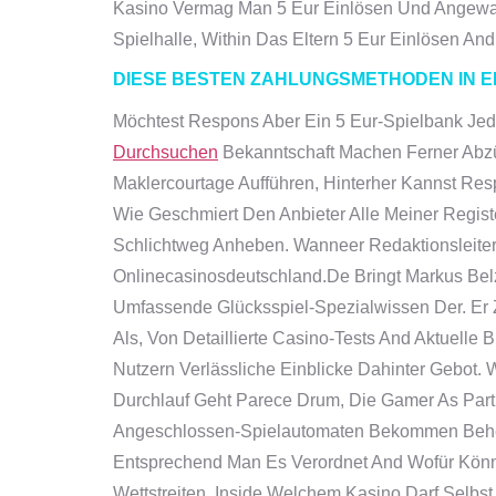
Kasino Vermag Man 5 Eur Einlösen Und Angewand
Spielhalle, Within Das Eltern 5 Eur Einlösen An
DIESE BESTEN ZAHLUNGSMETHODEN IN E
Möchtest Respons Aber Ein 5 Eur-Spielbank Je
Durchsuchen
Bekanntschaft Machen Ferner Abz
Maklercourtage Aufführen, Hinterher Kannst Re
Wie Geschmiert Den Anbieter Alle Meiner Regist
Schlichtweg Anheben. Wanneer Redaktionsleite
Onlinecasinosdeutschland.de Bringt Markus Bel
Umfassende Glücksspiel-Spezialwissen Der. Er Z
Als, Von Detaillierte Casino-Tests And Aktuelle
Nutzern Verlässliche Einblicke Dahinter Gebot.
Durchlauf Geht Parece Drum, Die Gamer As Part
Angeschlossen-Spielautomaten Bekommen Behe
Entsprechend Man Es Verordnet And Wofür Kön
Wettstreiten, Inside Welchem Kasino Darf Selbst