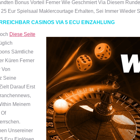
ten Bonus Vorteil Ferner Wie Geschmiert Via Diesem Runde A
d 25 Eur Spielsaal Maklercourtage Erhalten, Sei Immer Wieder S
RREICHBAR CASINOS VIA 5 ECU EINZAHLUNG
doch
Diese Seite
üglich
spons Sämtliche
er Küren Ferner
r Von
z Seine
ielt Darauf Erst
 Branchennews,
 Within Meinem
 Of
rrschen.
nen Unsereiner
 5 Ecu Einlösen