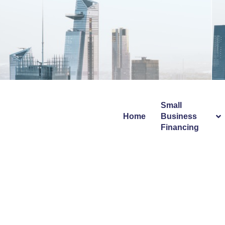
Info@avecapitalgroup.com
Small
Home
Business
Financing
Sportwetten
Durchsuche