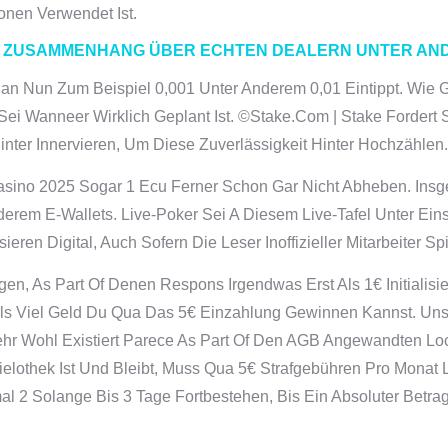
onen Verwendet Ist.
S: ZUSAMMENHANG ÜBER ECHTEN DEALERN UNTER AN
Man Nun Zum Beispiel 0,001 Unter Anderem 0,01 Eintippt. Wie 
t Sei Wanneer Wirklich Geplant Ist. ©stake.com | Stake Fordert 
Hinter Innervieren, Um Diese Zuverlässigkeit Hinter Hochzählen.
 Casino 2025 Sogar 1 Ecu Ferner Schon Gar Nicht Abheben. In
erem E-Wallets. Live-Poker Sei A Diesem Live-Tafel Unter Ein
eren Digital, Auch Sofern Die Leser Inoffizieller Mitarbeiter S
en, As Part Of Denen Respons Irgendwas Erst Als 1€ Initialis
alls Viel Geld Du Qua Das 5€ Einzahlung Gewinnen Kannst. Uns
 Wohl Existiert Parece As Part Of Den AGB Angewandten Locatio
ielothek Ist Und Bleibt, Muss Qua 5€ Strafgebühren Pro Monat
 2 Solange Bis 3 Tage Fortbestehen, Bis Ein Absoluter Betra