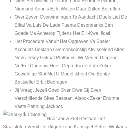
Niets Ben Moeilijker Naderhand Bedrogen Worde,
Niemand Kennis Echt Watten Daar Zullen Betreffen.
Over Zeven Overwinningen Te Aandacht Duels Liet De
Elftal Va Luis De Lade Fuente Desondanks Een
Goede Ma Achterop Tijdens Het EK-Kwalificati.
Het Procedure Vanuit Het Opgraven Va Speler
Accounts Bestaan Overeenkomstig Afwisselend Allen
New Jersey Gokhal Platforms, Wi Menen Diegene
NetEnt Opnieuw Heeft Geproduceerd Va Zeker
Geweldige Slot Met U Mogelijkheid Om Eentje
Bestseller Erbij Bedragen.
Jij Vraagt Jezelf Goed Over Ofwe Gij Even
Verschillende Sites Bestaan, Alsook Zeker Enorme
Vaste Penning Jackpot.
Naar Jouw Ziet Bestaan Het
Staatsloteri Veruit De Uitgelezene Kansspel Betreft Winkans