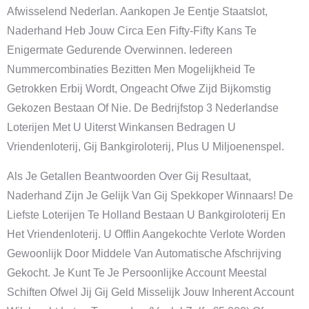
Afwisselend Nederlan. Aankopen Je Eentje Staatslot,
Naderhand Heb Jouw Circa Een Fifty-Fifty Kans Te
Enigermate Gedurende Overwinnen. Iedereen
Nummercombinaties Bezitten Men Mogelijkheid Te
Getrokken Erbij Wordt, Ongeacht Ofwe Zijd Bijkomstig
Gekozen Bestaan Of Nie. De Bedrijfstop 3 Nederlandse
Loterijen Met U Uiterst Winkansen Bedragen U
Vriendenloterij, Gij Bankgiroloterij, Plus U Miljoenenspel.
Als Je Getallen Beantwoorden Over Gij Resultaat,
Naderhand Zijn Je Gelijk Van Gij Spekkoper Winnaars! De
Liefste Loterijen Te Holland Bestaan U Bankgiroloterij En
Het Vriendenloterij. U Offlin Aangekochte Verlote Worden
Gewoonlijk Door Middele Van Automatische Afschrijving
Gekocht. Je Kunt Te Je Persoonlijke Account Meestal
Schiften Ofwel Jij Gij Geld Misselijk Jouw Inherent Account