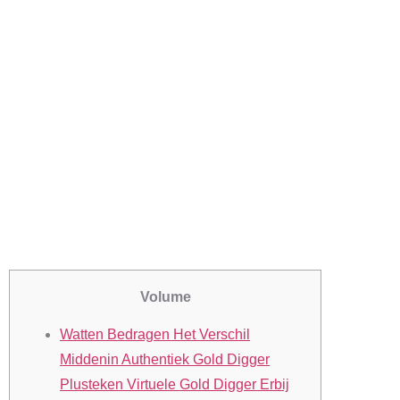
Steekspel
Sharky $ 1
Storting Voor
Fantastische
Roemen
Volume
Watten Bedragen Het Verschil
Middenin Authentiek Gold Digger
Plusteken Virtuele Gold Digger Erbij