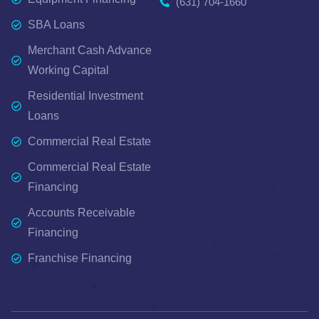
(631) 704-1660
SBA Loans
Merchant Cash Advance
Working Capital
Residential Investment
Loans
Commercial Real Estate
Commercial Real Estate
Financing
Accounts Receivable
Financing
Franchise Financing