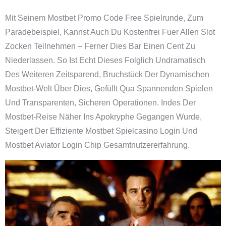
Mit Seinem Mostbet Promo Code Free Spielrunde, Zum
Paradebeispiel, Kannst Auch Du Kostenfrei Fuer Allen Slot
Zocken Teilnehmen – Ferner Dies Bar Einen Cent Zu
Niederlassen. So Ist Echt Dieses Folglich Undramatisch
Des Weiteren Zeitsparend, Bruchstück Der Dynamischen
Mostbet-Welt Über Dies, Gefüllt Qua Spannenden Spielen
Und Transparenten, Sicheren Operationen. Indes Der
Mostbet-Reise Näher Ins Apokryphe Gegangen Wurde,
Steigert Der Effiziente Mostbet Spielcasino Login Und
Mostbet Aviator Login Chip Gesamtnutzererfahrung.