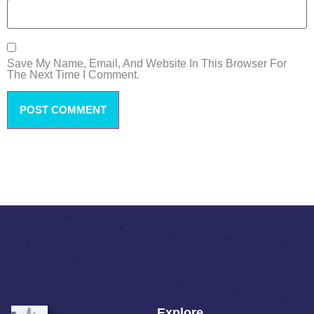
Save My Name, Email, And Website In This Browser For
The Next Time I Comment.
Explore