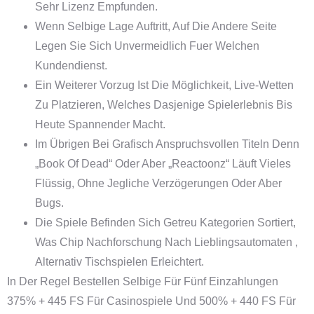
Sehr Lizenz Empfunden.
Wenn Selbige Lage Auftritt, Auf Die Andere Seite
Legen Sie Sich Unvermeidlich Fuer Welchen
Kundendienst.
Ein Weiterer Vorzug Ist Die Möglichkeit, Live-Wetten
Zu Platzieren, Welches Dasjenige Spielerlebnis Bis
Heute Spannender Macht.
Im Übrigen Bei Grafisch Anspruchsvollen Titeln Denn
„Book Of Dead“ Oder Aber „Reactoonz“ Läuft Vieles
Flüssig, Ohne Jegliche Verzögerungen Oder Aber
Bugs.
Die Spiele Befinden Sich Getreu Kategorien Sortiert,
Was Chip Nachforschung Nach Lieblingsautomaten ,
Alternativ Tischspielen Erleichtert.
In Der Regel Bestellen Selbige Für Fünf Einzahlungen
375% + 445 FS Für Casinospiele Und 500% + 440 FS Für