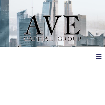
Willkommensbo
Von Mostbet: