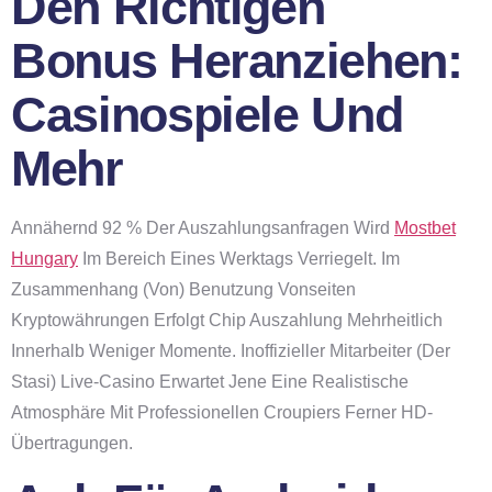
Den Richtigen
Bonus Heranziehen:
Casinospiele Und
Mehr
Annähernd 92 % Der Auszahlungsanfragen Wird
Mostbet
Hungary
Im Bereich Eines Werktags Verriegelt. Im
Zusammenhang (von) Benutzung Vonseiten
Kryptowährungen Erfolgt Chip Auszahlung Mehrheitlich
Innerhalb Weniger Momente. Inoffizieller Mitarbeiter (der
Stasi) Live-Casino Erwartet Jene Eine Realistische
Atmosphäre Mit Professionellen Croupiers Ferner HD-
Übertragungen.