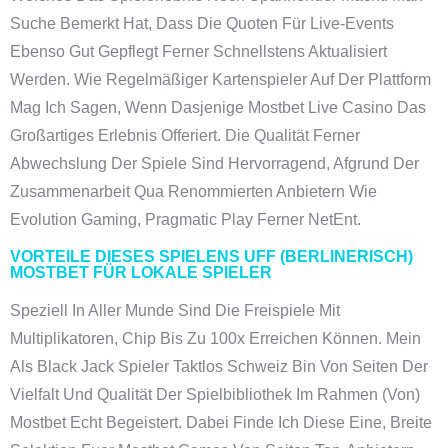
Suche Bemerkt Hat, Dass Die Quoten Für Live-Events
Ebenso Gut Gepflegt Ferner Schnellstens Aktualisiert
Werden. Wie Regelmäßiger Kartenspieler Auf Der Plattform
Mag Ich Sagen, Wenn Dasjenige Mostbet Live Casino Das
Großartiges Erlebnis Offeriert. Die Qualität Ferner
Abwechslung Der Spiele Sind Hervorragend, Afgrund Der
Zusammenarbeit Qua Renommierten Anbietern Wie
Evolution Gaming, Pragmatic Play Ferner NetEnt.
VORTEILE DIESES SPIELENS UFF (BERLINERISCH)
MOSTBET FÜR LOKALE SPIELER
Speziell In Aller Munde Sind Die Freispiele Mit
Multiplikatoren, Chip Bis Zu 100x Erreichen Können. Mein
Als Black Jack Spieler Taktlos Schweiz Bin Von Seiten Der
Vielfalt Und Qualität Der Spielbibliothek Im Rahmen (von)
Mostbet Echt Begeistert. Dabei Finde Ich Diese Eine, Breite