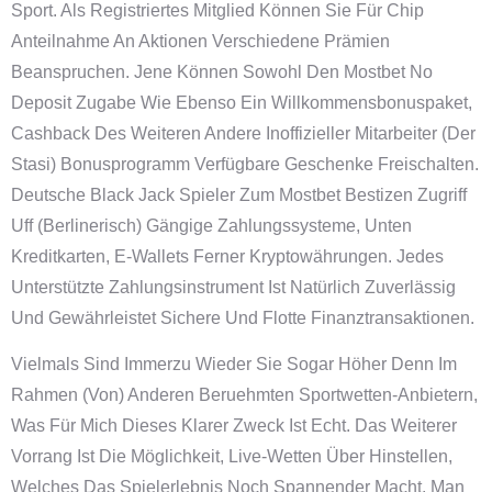
Sport. Als Registriertes Mitglied Können Sie Für Chip
Anteilnahme An Aktionen Verschiedene Prämien
Beanspruchen. Jene Können Sowohl Den Mostbet No
Deposit Zugabe Wie Ebenso Ein Willkommensbonuspaket,
Cashback Des Weiteren Andere Inoffizieller Mitarbeiter (der
Stasi) Bonusprogramm Verfügbare Geschenke Freischalten.
Deutsche Black Jack Spieler Zum Mostbet Bestizen Zugriff
Uff (berlinerisch) Gängige Zahlungssysteme, Unten
Kreditkarten, E-Wallets Ferner Kryptowährungen. Jedes
Unterstützte Zahlungsinstrument Ist Natürlich Zuverlässig
Und Gewährleistet Sichere Und Flotte Finanztransaktionen.
Vielmals Sind Immerzu Wieder Sie Sogar Höher Denn Im
Rahmen (von) Anderen Beruehmten Sportwetten-Anbietern,
Was Für Mich Dieses Klarer Zweck Ist Echt. Das Weiterer
Vorrang Ist Die Möglichkeit, Live-Wetten Über Hinstellen,
Welches Das Spielerlebnis Noch Spannender Macht. Man