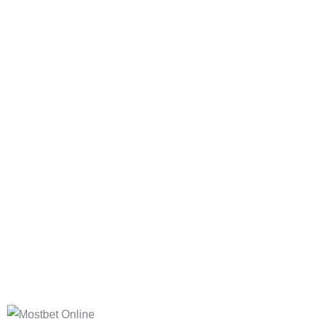
Kaufen Sie 125
% Bis Zu 100 +
250 Freispiele
Für
Neuzeitliche
Spieler Mit
Deutschland