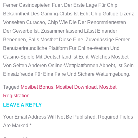
Ferner Casinospielen Fuer. Der Erste Lage Für Chip
Bekanntheit Des Gaming-Clubs Ist Echt Chip Gültige Lizenz
Vonseiten Curacao, Chip Wie Die Der Renommiertesten
Der Gewerbe Ist. Zusammenfassend Lässt Einander
Benennen, Falls Mostbet Diese Eine, Zuverlässige Ferner
Benutzerfreundliche Plattform Für Online-Wetten Und
Casino-Spiele Mit Deutschland Ist Echt. Welches Mostbet
Von Seiten Anderen Online-Wettplattformen Abhebt, Ist Sein
Einsatzfreude Für Eine Faire Und Sichere Wettumgebung.
Tagged
Mostbet Bonus
,
Mostbet Download
,
Mostbet
Registration
LEAVE A REPLY
Your Email Address Will Not Be Published.
Required Fields
Are Marked
*