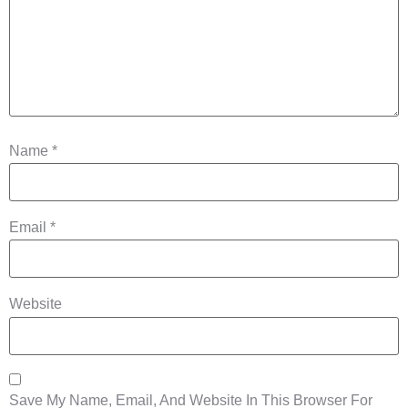
Name
*
Email
*
Website
Save My Name, Email, And Website In This Browser For