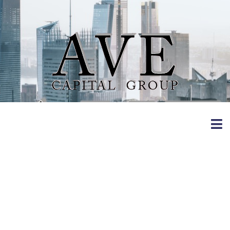
Влияние
Искусственного