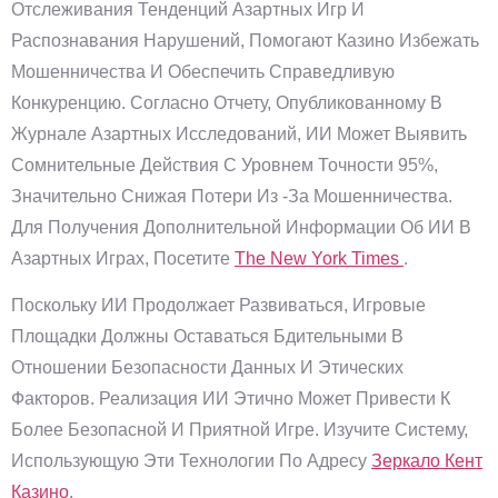
Отслеживания Тенденций Азартных Игр И
Распознавания Нарушений, Помогают Казино Избежать
Мошенничества И Обеспечить Справедливую
Конкуренцию. Согласно Отчету, Опубликованному В
Журнале Азартных Исследований, ИИ Может Выявить
Сомнительные Действия С Уровнем Точности 95%,
Значительно Снижая Потери Из -за Мошенничества.
Для Получения Дополнительной Информации Об ИИ В
Азартных Играх, Посетите
The New York Times
.
Поскольку ИИ Продолжает Развиваться, Игровые
Площадки Должны Оставаться Бдительными В
Отношении Безопасности Данных И Этических
Факторов. Реализация ИИ Этично Может Привести К
Более Безопасной И Приятной Игре. Изучите Систему,
Использующую Эти Технологии По Адресу
Зеркало Кент
Казино
.