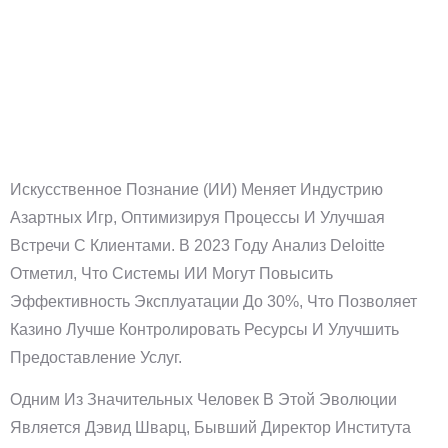
Интеллекта На
Операции
Казино
Искусственное Познание (ИИ) Меняет Индустрию
Азартных Игр, Оптимизируя Процессы И Улучшая
Встречи С Клиентами. В 2023 Году Анализ Deloitte
Отметил, Что Системы ИИ Могут Повысить
Эффективность Эксплуатации До 30%, Что Позволяет
Казино Лучше Контролировать Ресурсы И Улучшить
Предоставление Услуг.
Одним Из Значительных Человек В Этой Эволюции
Является Дэвид Шварц, Бывший Директор Института