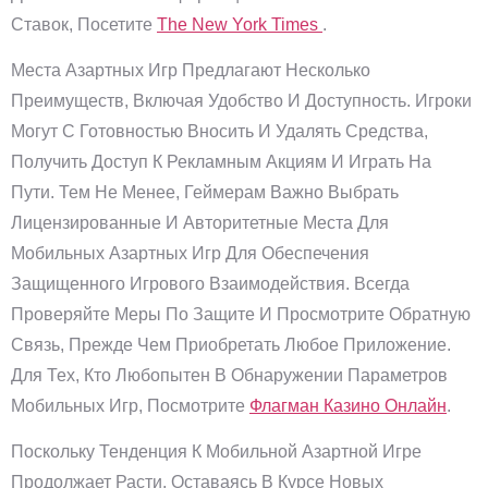
Ставок, Посетите
The New York Times
.
Места Азартных Игр Предлагают Несколько
Преимуществ, Включая Удобство И Доступность. Игроки
Могут С Готовностью Вносить И Удалять Средства,
Получить Доступ К Рекламным Акциям И Играть На
Пути. Тем Не Менее, Геймерам Важно Выбрать
Лицензированные И Авторитетные Места Для
Мобильных Азартных Игр Для Обеспечения
Защищенного Игрового Взаимодействия. Всегда
Проверяйте Меры По Защите И Просмотрите Обратную
Связь, Прежде Чем Приобретать Любое Приложение.
Для Тех, Кто Любопытен В Обнаружении Параметров
Мобильных Игр, Посмотрите
Флагман Казино Онлайн
.
Поскольку Тенденция К Мобильной Азартной Игре
Продолжает Расти, Оставаясь В Курсе Новых