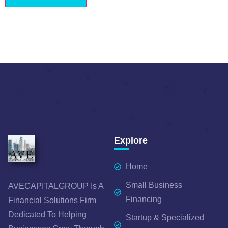
Explore
Home
Small Business
AVECAPITALGROUP Is A
Financing
Financial Solutions Firm
Dedicated To Helping
Startup & Specialized