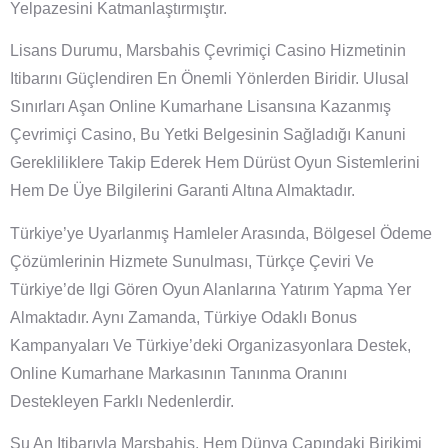
Yelpazesini Katmanlaştırmıştır.
Lisans Durumu, Marsbahis Çevrimiçi Casino Hizmetinin
Itibarını Güçlendiren En Önemli Yönlerden Biridir. Ulusal
Sınırları Aşan Online Kumarhane Lisansına Kazanmış
Çevrimiçi Casino, Bu Yetki Belgesinin Sağladığı Kanuni
Gerekliliklere Takip Ederek Hem Dürüst Oyun Sistemlerini
Hem De Üye Bilgilerini Garanti Altına Almaktadır.
Türkiye’ye Uyarlanmış Hamleler Arasında, Bölgesel Ödeme
Çözümlerinin Hizmete Sunulması, Türkçe Çeviri Ve
Türkiye’de Ilgi Gören Oyun Alanlarına Yatırım Yapma Yer
Almaktadır. Aynı Zamanda, Türkiye Odaklı Bonus
Kampanyaları Ve Türkiye’deki Organizasyonlara Destek,
Online Kumarhane Markasının Tanınma Oranını
Destekleyen Farklı Nedenlerdir.
Şu An Itibarıyla Marsbahis, Hem Dünya Çapındaki Birikimi