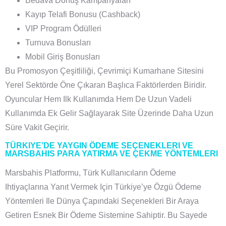
Bedava Dönüş Kampanyaları
Kayıp Telafi Bonusu (Cashback)
VIP Program Ödülleri
Turnuva Bonusları
Mobil Giriş Bonusları
Bu Promosyon Çeşitliliği, Çevrimiçi Kumarhane Sitesini
Yerel Sektörde Öne Çıkaran Başlıca Faktörlerden Biridir.
Oyuncular Hem Ilk Kullanımda Hem De Uzun Vadeli
Kullanımda Ek Gelir Sağlayarak Site Üzerinde Daha Uzun
Süre Vakit Geçirir.
TÜRKIYE’DE YAYGIN ÖDEME SEÇENEKLERI VE
MARSBAHIS PARA YATIRMA VE ÇEKME YÖNTEMLERI
Marsbahis Platformu, Türk Kullanıcıların Ödeme
Ihtiyaçlarına Yanıt Vermek Için Türkiye’ye Özgü Ödeme
Yöntemleri Ile Dünya Çapındaki Seçenekleri Bir Araya
Getiren Esnek Bir Ödeme Sistemine Sahiptir. Bu Sayede