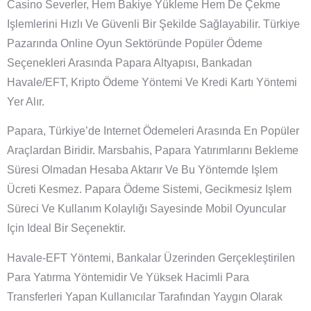
Casino Severler, Hem Bakiye Yükleme Hem De Çekme
Işlemlerini Hızlı Ve Güvenli Bir Şekilde Sağlayabilir. Türkiye
Pazarında Online Oyun Sektöründe Popüler Ödeme
Seçenekleri Arasında Papara Altyapısı, Bankadan
Havale/EFT, Kripto Ödeme Yöntemi Ve Kredi Kartı Yöntemi
Yer Alır.
Papara, Türkiye’de Internet Ödemeleri Arasında En Popüler
Araçlardan Biridir. Marsbahis, Papara Yatırımlarını Bekleme
Süresi Olmadan Hesaba Aktarır Ve Bu Yöntemde Işlem
Ücreti Kesmez. Papara Ödeme Sistemi, Gecikmesiz Işlem
Süreci Ve Kullanım Kolaylığı Sayesinde Mobil Oyuncular
Için Ideal Bir Seçenektir.
Havale-EFT Yöntemi, Bankalar Üzerinden Gerçekleştirilen
Para Yatırma Yöntemidir Ve Yüksek Hacimli Para
Transferleri Yapan Kullanıcılar Tarafından Yaygın Olarak