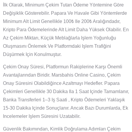
İlk Olarak, Minimum Çekim Tutarı Ödeme Yöntemine Göre
Değişiklik Gösterebilir. Papara Ve Havale Gibi Yöntemlerde
Minimum Alt Limit Genellikle 100₺ Ile 200₺ Aralığındadır,
Kripto Para Ödemelerinde Alt Limit Daha Yüksek Olabilir. En
Az Çekim Miktarı, Küçük Meblağlarla Işlem Yoğunluğu
Oluşmasını Önlemek Ve Platformdaki Işlem Trafiğini
Düşürmek Için Konulmuştur.
Çekim Onay Süresi, Platformun Rakiplerine Karşı Önemli
Avantajlarından Biridir. Marsbahis Online Casino, Çekim
Onay Süresini Olabildiğince Azaltmayı Hedefler. Papara
Çekimleri Genellikle 30 Dakika Ila 1 Saat Içinde Tamamlanır,
Banka Transferleri 1–3 Iş Saati , Kripto Ödemeleri Yaklaşık
15-30 Dakika Içinde Sonuçlanır. Ancak Bazı Durumlarda, Ek
Incelemeler Işlem Süresini Uzatabilir.
Güvenlik Bakımından, Kimlik Doğrulama Adımları Çekim