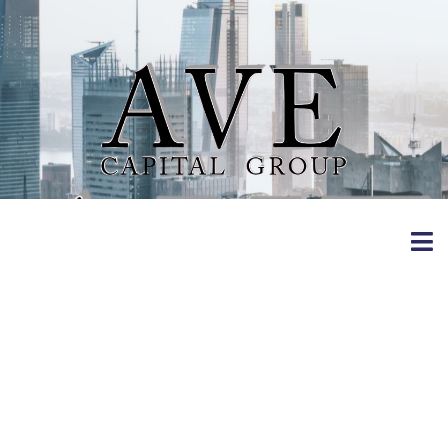
Marsbahis
Hakkında