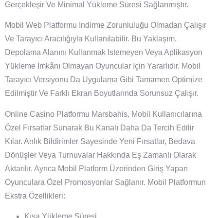
Gerçekleşir Ve Minimal Yükleme Süresi Sağlanmıştır.
Mobil Web Platformu Indirme Zorunluluğu Olmadan Çalışır
Ve Tarayıcı Aracılığıyla Kullanılabilir. Bu Yaklaşım,
Depolama Alanını Kullanmak Istemeyen Veya Aplikasyon
Yükleme Imkânı Olmayan Oyuncular Için Yararlıdır. Mobil
Tarayıcı Versiyonu Da Uygulama Gibi Tamamen Optimize
Edilmiştir Ve Farklı Ekran Boyutlarında Sorunsuz Çalışır.
Online Casino Platformu Marsbahis, Mobil Kullanıcılarına
Özel Fırsatlar Sunarak Bu Kanalı Daha Da Tercih Edilir
Kılar. Anlık Bildirimler Sayesinde Yeni Fırsatlar, Bedava
Dönüşler Veya Turnuvalar Hakkında Eş Zamanlı Olarak
Aktarılır. Ayrıca Mobil Platform Üzerinden Giriş Yapan
Oyunculara Özel Promosyonlar Sağlanır. Mobil Platformun
Ekstra Özellikleri:
Kısa Yükleme Süresi