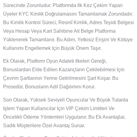
Sürecinde Zorunludur. Platformda Ilk Kez Çekim Yapan
Üyeler KYC Kimlik Doğrulamasını Tamamlamak Zorundadır.
Bu Kimlik Kontrol Süreci, Resmî Kimlik, Adres Teyidi Belgesi
Veya Hesap Veya Kart Sahibine Ait Belge Platforma
Yüklenerek Tamamlanır. Bu Adım, Yetkisiz Erişim Ve Kötüye
Kullanımı Engellemek Için Büyük Önem Taşır.
Ek Olarak, Platform Oyun Adaleti Ilkeleri Gereği,
Bonuslardan Elde Edilen Kazançların Çekilebilmesi Için
Çevrim Şartlarının Yerine Getirilmesini Şart Koşar. Bu
Prosedür, Bonusların Adil Dağılımını Korur.
Son Olarak, Yüksek Seviyeli Oyuncular Ve Büyük Tutarda
Işlem Yapan Kullanıcılar Için VIP Çekim Limitleri Ve
Öncelikli Ödeme Yöntemleri Uygulanır. Bu Ek Avantajlar,
Sadık Müşterilere Özel Avantaj Sunar.