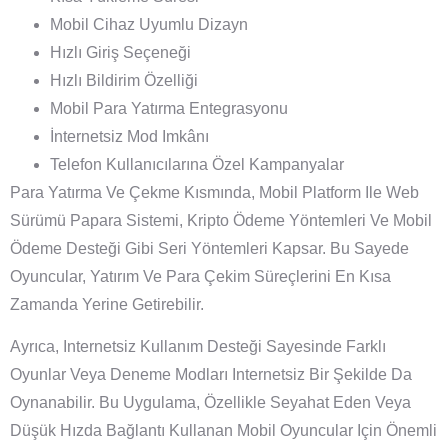
Mobil Cihaz Uyumlu Dizayn
Hızlı Giriş Seçeneği
Hızlı Bildirim Özelliği
Mobil Para Yatırma Entegrasyonu
İnternetsiz Mod Imkânı
Telefon Kullanıcılarına Özel Kampanyalar
Para Yatırma Ve Çekme Kısmında, Mobil Platform Ile Web
Sürümü Papara Sistemi, Kripto Ödeme Yöntemleri Ve Mobil
Ödeme Desteği Gibi Seri Yöntemleri Kapsar. Bu Sayede
Oyuncular, Yatırım Ve Para Çekim Süreçlerini En Kısa
Zamanda Yerine Getirebilir.
Ayrıca, Internetsiz Kullanım Desteği Sayesinde Farklı
Oyunlar Veya Deneme Modları Internetsiz Bir Şekilde Da
Oynanabilir. Bu Uygulama, Özellikle Seyahat Eden Veya
Düşük Hızda Bağlantı Kullanan Mobil Oyuncular Için Önemli