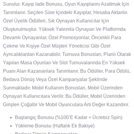
Sunulur. Kayıp Iade Bonusu, Oyun Kayıplarını Azaltmak Için
Tanımlanır. Seçilen Süre Içindeki Kayıplar, Hesaba Aktarılır.
Özel Üyelik Ödülleri, Sık Oynayan Kullanıcılar Için
Oluşturulmuştur. Yüksek Yatırımla Oynayan Ve Platformda
Devamlı Oynayanlar, Özel Promosyonlar, Öncelikli Para
Çekme Ve Kişiye Özel Müşteri Yöneticisi Gibi Özel
Ayrıcalıklardan Kazanabilir. Turnuva Bonusları, Planlı Olarak
Yapılan Masa Oyunları Ve Slot Turnuvalarında En Yüksek
Puanı Alan Kazananlara Tanımlanır. Bu Ödüller, Para Ödülü,
Bedava Dönüş Veya Özel Kampanyalar Şeklinde
Sunmaktadır. Mobil Kullanım Bonusları, Mobil Üzerinden
Oynayan Kullanıcılara Verilir. Bu Ödüller, Mobil Üzerinden
Girişleri Çoğaltır Ve Mobil Oyunculara Artı Değer Kazandırır.
Başlangıç Bonusu (%100’e Kadar + Ücretsiz Spin)
Yükleme Bonusu (Haftalık Ek Bakiye)