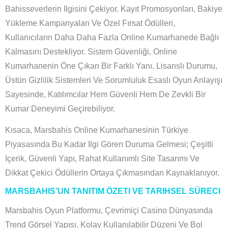
Bahisseverlerin Ilgisini Çekiyor. Kayıt Promosyonları, Bakiye
Yükleme Kampanyaları Ve Özel Fırsat Ödülleri,
Kullanıcıların Daha Daha Fazla Online Kumarhanede Bağlı
Kalmasını Destekliyor. Sistem Güvenliği, Online
Kumarhanenin Öne Çıkan Bir Farklı Yanı. Lisanslı Durumu,
Üstün Gizlilik Sistemleri Ve Sorumluluk Esaslı Oyun Anlayışı
Sayesinde, Katılımcılar Hem Güvenli Hem De Zevkli Bir
Kumar Deneyimi Geçirebiliyor.
Kısaca, Marsbahis Online Kumarhanesinin Türkiye
Piyasasında Bu Kadar Ilgi Gören Duruma Gelmesi; Çeşitli
Içerik, Güvenli Yapı, Rahat Kullanımlı Site Tasarımı Ve
Dikkat Çekici Ödüllerin Ortaya Çıkmasından Kaynaklanıyor.
MARSBAHIS’UN TANITIM ÖZETI VE TARIHSEL SÜRECI
Marsbahis Oyun Platformu, Çevrimiçi Casino Dünyasında
Trend Görsel Yapısı, Kolay Kullanılabilir Düzeni Ve Bol