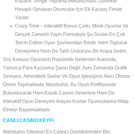
Kazanır. Simge Toplama Mekanizması, Özellikle
Hesaplı Oynayan Oyuncular Için Ek Kazanç Fırsatı
Yaratır.
Crazy Time – Interaktif Bonus Çarkı, Minik Oyunlar Ve
Gerçek Zamanlı Yayın Formatıyla Şu Sıralar En Çok
Tercih Edilen Oyun Şovlarından Biridir. Hem Topluluk
Deneyimini Hem De Talih Unsurunu Bir Araya Getirir.
Söz Konusu Oyunların Popülerlik Nedenleri Arasında,
Yalnızca Para Kazanma Şansı Değil, Aynı Zamanda Grafik
Seviyesi, Atmosferik Sesler Ve Oyun Işleyişinin Akıcı Olması
Önem Taşımaktadır. Marsbahis, Bu Oyun Portföyünde
Bulundurarak Hem Klasik Casino Severlere Hem De
Interaktif Oyun Deneyimi Arayan Kumar Oyuncularına Hitap
Etmeyi Başarmaktadır.
CANLI CASINO KEYFI
Marsbahis Sitesinin En Çarpıcı Özelliklerinden Biri,