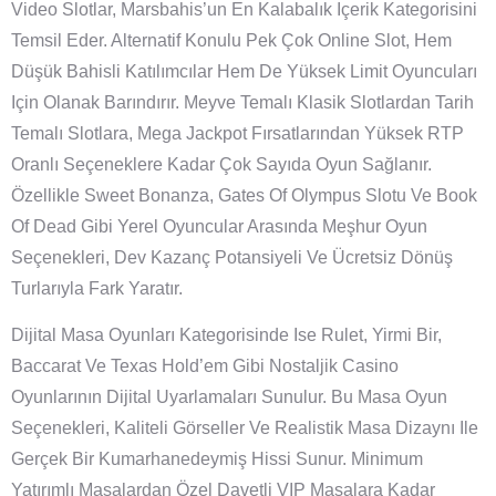
Video Slotlar, Marsbahis’un En Kalabalık Içerik Kategorisini
Temsil Eder. Alternatif Konulu Pek Çok Online Slot, Hem
Düşük Bahisli Katılımcılar Hem De Yüksek Limit Oyuncuları
Için Olanak Barındırır. Meyve Temalı Klasik Slotlardan Tarih
Temalı Slotlara, Mega Jackpot Fırsatlarından Yüksek RTP
Oranlı Seçeneklere Kadar Çok Sayıda Oyun Sağlanır.
Özellikle Sweet Bonanza, Gates Of Olympus Slotu Ve Book
Of Dead Gibi Yerel Oyuncular Arasında Meşhur Oyun
Seçenekleri, Dev Kazanç Potansiyeli Ve Ücretsiz Dönüş
Turlarıyla Fark Yaratır.
Dijital Masa Oyunları Kategorisinde Ise Rulet, Yirmi Bir,
Baccarat Ve Texas Hold’em Gibi Nostaljik Casino
Oyunlarının Dijital Uyarlamaları Sunulur. Bu Masa Oyun
Seçenekleri, Kaliteli Görseller Ve Realistik Masa Dizaynı Ile
Gerçek Bir Kumarhanedeymiş Hissi Sunur. Minimum
Yatırımlı Masalardan Özel Davetli VIP Masalara Kadar