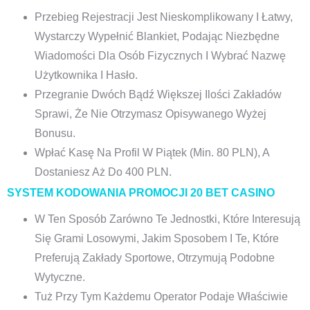
Przebieg Rejestracji Jest Nieskomplikowany I Łatwy,
Wystarczy Wypełnić Blankiet, Podając Niezbędne
Wiadomości Dla Osób Fizycznych I Wybrać Nazwę
Użytkownika I Hasło.
Przegranie Dwóch Bądź Większej Ilości Zakładów
Sprawi, Że Nie Otrzymasz Opisywanego Wyżej
Bonusu.
Wpłać Kasę Na Profil W Piątek (min. 80 PLN), A
Dostaniesz Aż Do 400 PLN.
SYSTEM KODOWANIA PROMOCJI 20 BET CASINO
W Ten Sposób Zarówno Te Jednostki, Które Interesują
Się Grami Losowymi, Jakim Sposobem I Te, Które
Preferują Zakłady Sportowe, Otrzymują Podobne
Wytyczne.
Tuż Przy Tym Każdemu Operator Podaje Właściwie