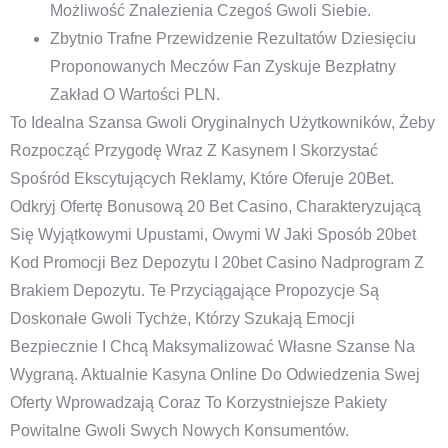
Możliwość Znalezienia Czegoś Gwoli Siebie.
Zbytnio Trafne Przewidzenie Rezultatów Dziesięciu
Proponowanych Meczów Fan Zyskuje Bezpłatny
Zakład O Wartości PLN.
To Idealna Szansa Gwoli Oryginalnych Użytkowników, Żeby
Rozpocząć Przygodę Wraz Z Kasynem I Skorzystać
Spośród Ekscytujących Reklamy, Które Oferuje 20Bet.
Odkryj Ofertę Bonusową 20 Bet Casino, Charakteryzującą
Się Wyjątkowymi Upustami, Owymi W Jaki Sposób 20bet
Kod Promocji Bez Depozytu I 20bet Casino Nadprogram Z
Brakiem Depozytu. Te Przyciągające Propozycje Są
Doskonałe Gwoli Tychże, Którzy Szukają Emocji
Bezpiecznie I Chcą Maksymalizować Własne Szanse Na
Wygraną. Aktualnie Kasyna Online Do Odwiedzenia Swej
Oferty Wprowadzają Coraz To Korzystniejsze Pakiety
Powitalne Gwoli Swych Nowych Konsumentów.