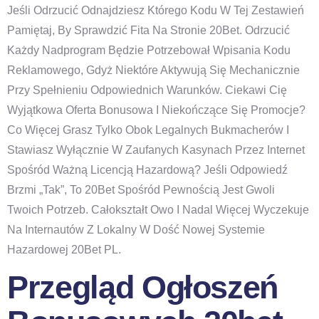
Jeśli Odrzucić Odnajdziesz Którego Kodu W Tej Zestawień
Pamiętaj, By Sprawdzić Fita Na Stronie 20Bet. Odrzucić
Każdy Nadprogram Będzie Potrzebował Wpisania Kodu
Reklamowego, Gdyż Niektóre Aktywują Się Mechanicznie
Przy Spełnieniu Odpowiednich Warunków. Ciekawi Cię
Wyjątkowa Oferta Bonusowa I Niekończące Się Promocje?
Co Więcej Grasz Tylko Obok Legalnych Bukmacherów I
Stawiasz Wyłącznie W Zaufanych Kasynach Przez Internet
Spośród Ważną Licencją Hazardową? Jeśli Odpowiedź
Brzmi „tak”, To 20Bet Spośród Pewnością Jest Gwoli
Twoich Potrzeb. Całokształt Owo I Nadal Więcej Wyczekuje
Na Internautów Z Lokalny W Dość Nowej Systemie
Hazardowej 20Bet PL.
Przegląd Ogłoszeń