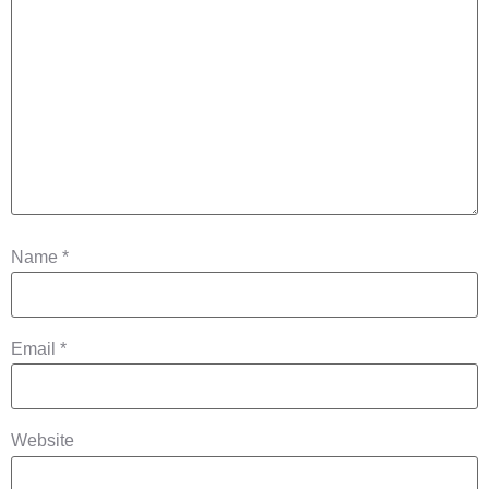
Name
*
Email
*
Website