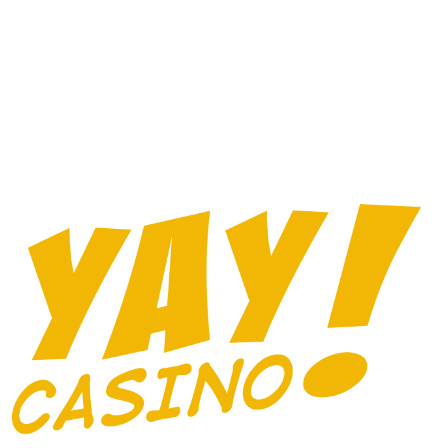
Promocyjne +
Premia
Powitalny