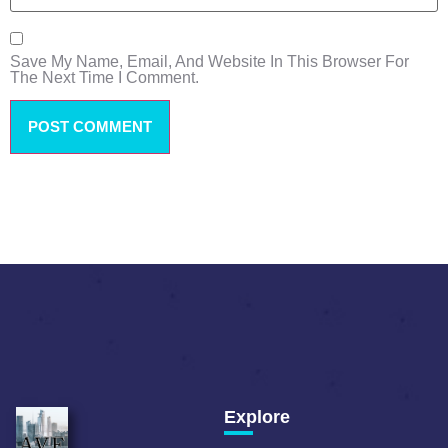
Save My Name, Email, And Website In This Browser For
The Next Time I Comment.
Explore