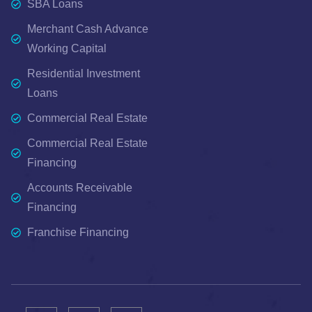
SBA Loans
Merchant Cash Advance
Working Capital
Residential Investment
Loans
Commercial Real Estate
Commercial Real Estate
Financing
Accounts Receivable
Financing
Franchise Financing