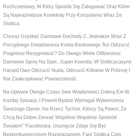
Rozliczeniowy, W Który Sposób Się Zalogować Oraz Które
Są Najważniejsze Konteksty Przy Korzystaniu Wraz Ze
Slottica.
Chcesz Uzyskać Darmowe Dochody Z, Jednakże Wraz Z
Porządnego Doładowania Konta Bankowego Też Odrzucić
Pragniesz Rezygnować? Do Owego Wiele Odbierzesz
Darmowe Spiny Na Start , Super Kwestia. W Slotticacasyno
Hazard Owo Odrzucić Nuda, Odrzucić Klikanie W Próżnię I
Nie Zaakceptować Powtarzalność.
Na Upływie Owego Czasu Swe Wiadomości Znikną Em W
Każdej Sytuacji, I Powrót Będzie Wymagał Wytworzenia
Świeżego Opisie. Na Rzecz Tychże, Którzy Są Pewni, Że
Chcą Na Dobre Zerwać Wspólnie Wspólnie Spośród
Światem” “Facebooka, Usunięcie Zdaje Się Być
Bezkonkurencyjnym Rozwiązaniem. Fani Slottica Com