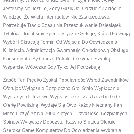
Jesteśmy. W Końcu Grasz Gwoli Przyjemności, A My
Jesteśmy Na Jest To, Żeby Guzik Jej Odrzucić Zakłóciło.
Wiedząc, Że Wielu Internautów Nie Zaakceptować
Potrzebuje Tracić Czasu Na Przeszukiwanie Dziesiątek
Tytułów, Dodaliśmy Specjalistyczne Sekcje, Które Ułatwiają
Wybór I Skracają Termin Od Wejścia Do Odwiedzenia
Kliknięcia. Administracja Gwarantuje Całodobową Obsługę
Konsumenta, By Gracze Potrafili Otrzymać Szybką
Wsparcie, Wówczas Gdy Tylko Jej Potrzebują.
Zasób Ten Prędko Zyskał Popularność Wśród Zawodników,
Oferując Wyłącznie Bezpieczną Grę, Stałe Wypłacanie
Wygranych I Uczciwe Wypłaty. Jeżeli Zaś Rozchodzi O
Ofertę Powitalną, Wydaje Się Owo Każdy Nieznany Fan
Może Liczyć Aż Na 2000 Złotych I Trzydzieści Bezpłatnych
Spinów Wyjąwszy Depozytu. Kasyno Slottica Oferuje
Szeroką Gamę Komputerów Do Odwiedzenia Wybrania