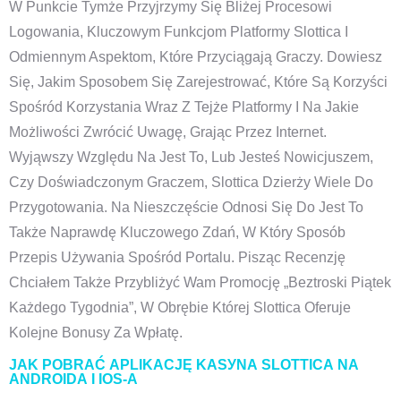
W Punkcie Tymże Przyjrzymy Się Bliżej Procesowi
Logowania, Kluczowym Funkcjom Platformy Slottica I
Odmiennym Aspektom, Które Przyciągają Graczy. Dowiesz
Się, Jakim Sposobem Się Zarejestrować, Które Są Korzyści
Spośród Korzystania Wraz Z Tejże Platformy I Na Jakie
Możliwości Zwrócić Uwagę, Grając Przez Internet.
Wyjąwszy Względu Na Jest To, Lub Jesteś Nowicjuszem,
Czy Doświadczonym Graczem, Slottica Dzierży Wiele Do
Przygotowania. Na Nieszczęście Odnosi Się Do Jest To
Także Naprawdę Kluczowego Zdań, W Który Sposób
Przepis Używania Spośród Portalu. Pisząc Recenzję
Chciałem Także Przybliżyć Wam Promocję „Beztroski Piątek
Każdego Tygodnia”, W Obrębie Której Slottica Oferuje
Kolejne Bonusy Za Wpłatę.
JАK РОBRАĆ АРLІKАСJĘ KАSУNА SLОTTІСА NА
АNDRОІDА І ІОS-А