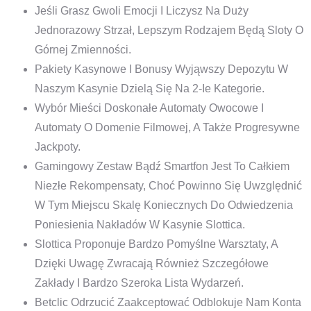
Jeśli Grasz Gwoli Emocji I Liczysz Na Duży
Jednorazowy Strzał, Lepszym Rodzajem Będą Sloty O
Górnej Zmienności.
Pakiety Kasynowe I Bonusy Wyjąwszy Depozytu W
Naszym Kasynie Dzielą Się Na 2-Ie Kategorie.
Wybór Mieści Doskonałe Automaty Owocowe I
Automaty O Domenie Filmowej, A Także Progresywne
Jackpoty.
Gamingowy Zestaw Bądź Smartfon Jest To Całkiem
Niezłe Rekompensaty, Choć Powinno Się Uwzględnić
W Tym Miejscu Skalę Koniecznych Do Odwiedzenia
Poniesienia Nakładów W Kasynie Slottica.
Slottica Proponuje Bardzo Pomyślne Warsztaty, A
Dzięki Uwagę Zwracają Również Szczegółowe
Zakłady I Bardzo Szeroka Lista Wydarzeń.
Betclic Odrzucić Zaakceptować Odblokuje Nam Konta