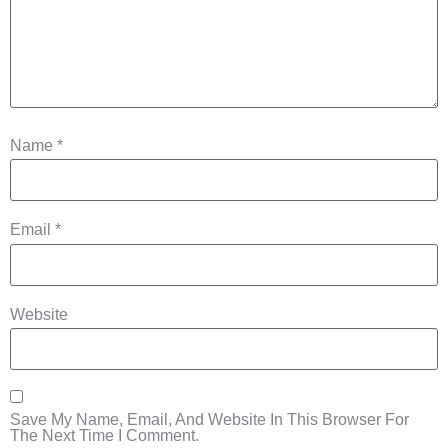
Name
*
Email
*
Website
Save My Name, Email, And Website In This Browser For
The Next Time I Comment.