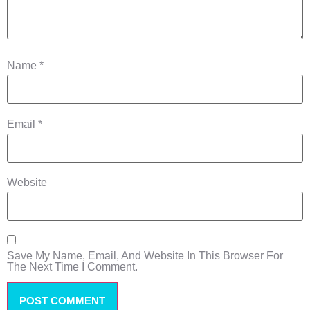
Name
*
Email
*
Website
Save My Name, Email, And Website In This Browser For
The Next Time I Comment.