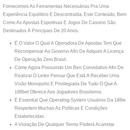
Fornecemos As Ferramentas Necessárias Pra Uma
Experiência Equilibrio E Descontraída. Este Conteúdo, Bem
Como As Apostas Esportivas E Jogos De Cassino São
Destinados À Principais De 20 Anos.
É O Valor O Qual A Operadora De Apostas Tem Que
Recompensar Ao Governo Afin De Adquirir A Licença
De Operação Zero Brasil.
Come Agora Possuindo Um Ben Convidativo Afin De
Realizar O Leitor Pensar Que Está A Receber Uma
Visão Monopolio E Privilegiada De Tudo O Que A
188bet Oferece Aos Jogadores Brasileiros.
É Essential Que Operating-System Usuários Da 188w
Respeitem Muchas As Políticas E Condições
Estabelecidas.
A Violação De Qualquer Termo Poderá Acarretar