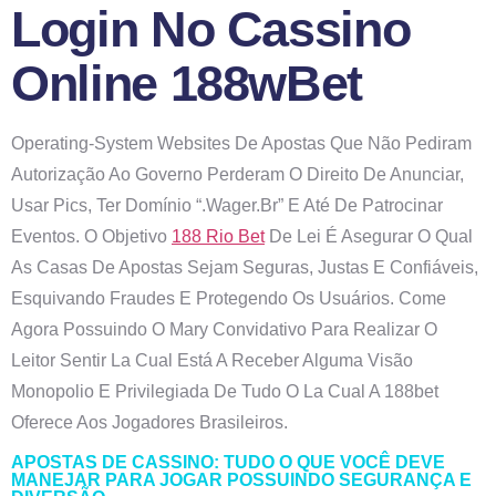
Login No Cassino
Online 188wBet
Operating-System Websites De Apostas Que Não Pediram
Autorização Ao Governo Perderam O Direito De Anunciar,
Usar Pics, Ter Domínio “.wager.br” E Até De Patrocinar
Eventos. O Objetivo
188 Rio Bet
De Lei É Asegurar O Qual
As Casas De Apostas Sejam Seguras, Justas E Confiáveis,
Esquivando Fraudes E Protegendo Os Usuários. Come
Agora Possuindo O Mary Convidativo Para Realizar O
Leitor Sentir La Cual Está A Receber Alguma Visão
Monopolio E Privilegiada De Tudo O La Cual A 188bet
Oferece Aos Jogadores Brasileiros.
APOSTAS DE CASSINO: TUDO O QUE VOCÊ DEVE
MANEJAR PARA JOGAR POSSUINDO SEGURANÇA E