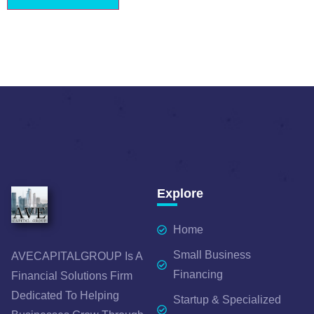
Explore
Home
Small Business
AVECAPITALGROUP Is A
Financing
Financial Solutions Firm
Dedicated To Helping
Startup & Specialized