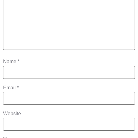
Name
*
Email
*
Website