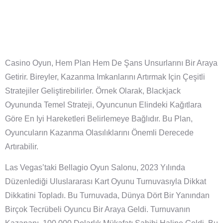
Strateji Ve
Şansın Rolü
Casino Oyun, Hem Plan Hem De Şans Unsurlarını Bir Araya
Getirir. Bireyler, Kazanma Imkanlarını Artırmak Için Çeşitli
Stratejiler Geliştirebilirler. Örnek Olarak, Blackjack
Oyununda Temel Strateji, Oyuncunun Elindeki Kağıtlara
Göre En Iyi Hareketleri Belirlemeye Bağlıdır. Bu Plan,
Oyuncuların Kazanma Olasılıklarını Önemli Derecede
Artırabilir.
Las Vegas’taki Bellagio Oyun Salonu, 2023 Yılında
Düzenlediği Uluslararası Kart Oyunu Turnuvasıyla Dikkat
Dikkatini Topladı. Bu Turnuvada, Dünya Dört Bir Yanından
Birçok Tecrübeli Oyuncu Bir Araya Geldi. Turnuvanın