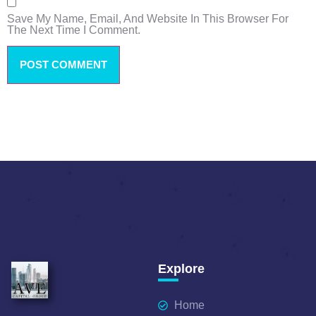
Save My Name, Email, And Website In This Browser For
The Next Time I Comment.
Explore
Home