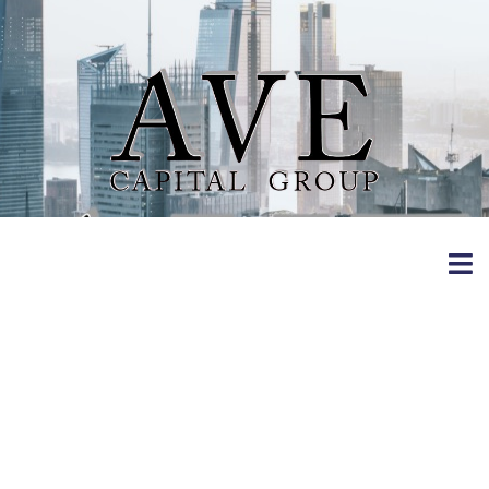
Casino
Oyunlarında