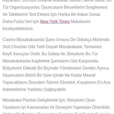
Kazananı, 100.000 Dolarlık Mükafatı Sahibi Haline Geldi. Bu
Tür Organizasyonlar, Oyuncuların Becerilerini Sergilemesi
Ve Taktiklerini Test Etmesi Için Harika Bir Imkan Sunar.
Daha Fazla Veri Için
New York Times
Makalesini
Inceleyebilirsiniz.
Casino Müsabakalarda Şans Unsuru De Oldukça Mühimdir.
Slot Cihazları Gibi Talih Dayalı Müsabakalar, Tamamen
Keyfi Sonuçlar Üretir. Bu Sebep Ile, Bireylerin Bu Tür
Müsabakalarda Kaybetme Şanslarını Göz Karşısında
Bütçelerini Dikkatli Bir Biçimde Yönetmeleri Gerekir. Ayrıca,
Oyuncuların Belirli Bir Süre Içinde Ne Kadar Masraf
Yapacaklarını Önceden Tahmin Etmeleri, Kayıplarını En Aza
Indirmelerine Yardımcı Sağlayabilir.
Müsabaka Planları Geliştirmek Için, Bireylerin Oyun
Yasalarını Iyi Kavramaları Ve Deneyim Yapmaları Önemlidir.