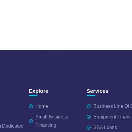
Explore
Services
Home
Business Line Of 
Small Business
Equipment Financ
Financing
 Dedicated
SBA Loans