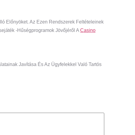
ló Előnyöket. Az Ezen Rendszerek Feltételeinek
csejáték -hűségprogramok Jövőjéről A
Casino
atainak Javítása És Az Ügyfelekkel Való Tartós