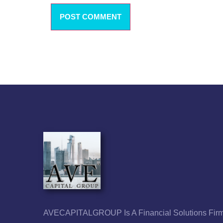
AVECAPITALGROUP Is A Financial Solutions Firm