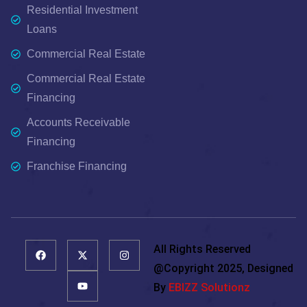
Residential Investment
Loans
Commercial Real Estate
Commercial Real Estate
Financing
Accounts Receivable
Financing
Franchise Financing
All Rights Reserved
@copyright 2025, Designed
By
EBIZZ Solutionz