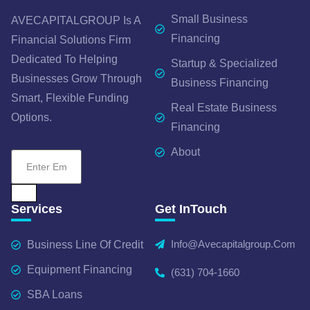
Small Business
AVECAPITALGROUP Is A
Financing
Financial Solutions Firm
Dedicated To Helping
Startup & Specialized
Businesses Grow Through
Business Financing
Smart, Flexible Funding
Real Estate Business
Options.
Financing
About
Services
Get InTouch
Info@avecapitalgroup.com
Business Line Of Credit
Equipment Financing
(631) 704-1660
SBA Loans