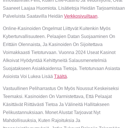
Innovatiiviset Pelit, Kuten Live-Kasino Ja Vedonlyönti, Ovat
Saaneet Laajaa Huomiota. Lisätietoja Heidän Tarjoamistaan
Palveluista Saatavilla Heidän
Verkkosivuiltaan
.
Online-Kasinoiden Ongelmat Liittyvät Kuitenkin Myös
Kyberturvallisuuteen. Pelaajien Datan Suojaaminen On
Erittäin Olennaista, Ja Kasinoiden On Sijoitettava
Voimakkaasti Tietoturvaan. Vuonna 2024 Useat Kasinot
Alkoivat Hyödyntää Kehittyneitä Salausmenetelmiä
Suojatakseen Asiakkaidensa Tietoja. Tietoturvaan Asiasta
Asioista Voi Lukea Lisää
Täältä
.
Vastuullinen Peliharrastus On Myös Noussut Keskeiseksi
Teemaksi. Kasinoiden On Varmistettava, Että Pelaajat
Käsittävät Riittävästi Tietoa Ja Välineitä Hallitakseen
Pelikustannuksiaan. Monet Alustat Tarjoavat Nyt
Mahdollisuuksia, Kuten Rajoituksia Ja