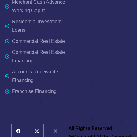
Merchant Cash Advance
Working Capital
Residential Investment
Loans
Commercial Real Estate
Commercial Real Estate
Financing
Accounts Receivable
Financing
Franchise Financing
All Rights Reserved
@copyright 2025, Designed