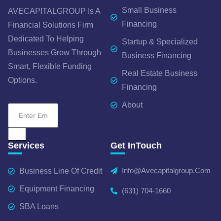
Small Business
AVECAPITALGROUP Is A
Financing
Financial Solutions Firm
Dedicated To Helping
Startup & Specialized
Businesses Grow Through
Business Financing
Smart, Flexible Funding
Real Estate Business
Options.
Financing
About
Services
Get InTouch
Info@avecapitalgroup.com
Business Line Of Credit
Equipment Financing
(631) 704-1660
SBA Loans