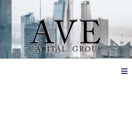
Online-
Kasinoiden