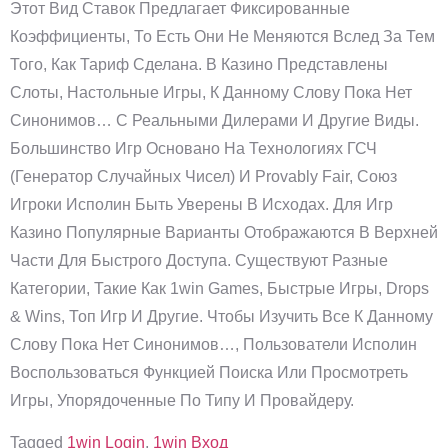
Этот Вид Ставок Предлагает Фиксированные
Коэффициенты, То Есть Они Не Меняются Вслед За Тем
Того, Как Тариф Сделана. В Казино Представлены
Слоты, Настольные Игры, К Данному Слову Пока Нет
Синонимов… С Реальными Дилерами И Другие Виды.
Большинство Игр Основано На Технологиях ГСЧ
(генератор Случайных Чисел) И Provably Fair, Союз
Игроки Исполин Быть Уверены В Исходах. Для Игр
Казино Популярные Варианты Отображаются В Верхней
Части Для Быстрого Доступа. Существуют Разные
Категории, Такие Как 1win Games, Быстрые Игры, Drops
& Wins, Топ Игр И Другие. Чтобы Изучить Все К Данному
Слову Пока Нет Синонимов…, Пользователи Исполин
Воспользоваться Функцией Поиска Или Просмотреть
Игры, Упорядоченные По Типу И Провайдеру.
Tagged
1win Login
,
1win Вход