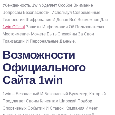
Убежденность. 1win Уделяет Особое Внимание
Вопросам Безопасности, Используя Современные
Технологии Шифрования И Делая Всё Возможное Для
1win Official
Защиты Информации Об Пользователях.
Местоимение- Можете Быть Спокойны За Свои
Транзакции И Персональные Данные.
Возможности
Официального
Сайта 1win
1win – Безопасный И Безопасный Букмекер, Который
Предлагает Своим Клиентам Широкий Подбор
Спортивных Событий И Ставок. Компания Имеет