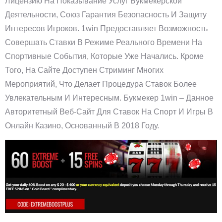
Лицензию На Показывание Услуг Букмекерской
Деятельности, Союз Гарантия Безопасность И Защиту
Интересов Игроков. 1win Предоставляет Возможность
Совершать Ставки В Режиме Реального Времени На
Спортивные События, Которые Уже Начались. Кроме
Того, На Сайте Доступен Стриминг Многих
Мероприятий, Что Делает Процедура Ставок Более
Увлекательным И Интересным. Букмекер 1win – Данное
Авторитетный Веб-Сайт Для Ставок На Спорт И Игры В
Онлайн Казино, Основанный В 2018 Году.