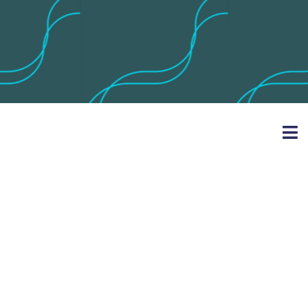
Инновационное
Онлайн-Казино
И