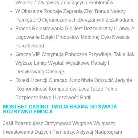
Wspierać Wyjąwszy Znaczących Problemów.
W Obszarze Rodzaje Zagrania Zbyt Bonus Należy
Pamiętać O Ograniczeniach Związanych Z Zakładami.
Proces Rejestrowania Się Jest Bezzwłoczny I Łatwy, A
Logowanie Dzięki Produktów Mobilnej Owo Kwestia
Paru Sekund.
Gracze VIP Otrzymują Poboczne Przywileje, Takie Jak
Wyższe Limity Wypłat, Wyjątkowe Rabaty I
Dedykowaną Obsługę.
Dzięki Licencji Curacao, Umożliwia Odrzucić Jedynie
Różnorodność Komputerów, Lecz Także Pełne
Bezpieczeństwo I Uczciwość Partii.
MOSTBET CASINO: TWOJA BRAMA DO ŚWIATA
ROZRYWKI I EMOCJI
Jeśli Potrzebujesz Otrzymywać Wygrane Wyjąwszy
Inwestowania Dużych Pieniędzy, Aktywuj Nadprogram