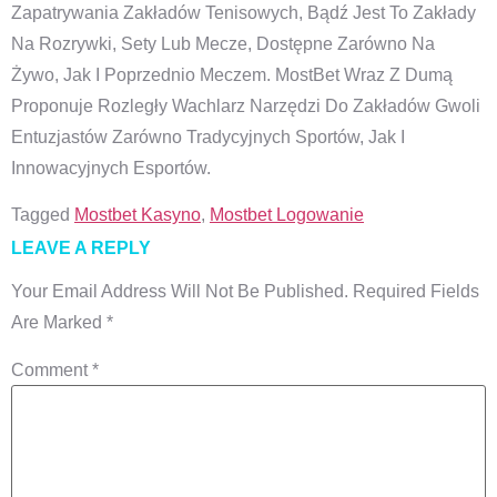
Zapatrywania Zakładów Tenisowych, Bądź Jest To Zakłady
Na Rozrywki, Sety Lub Mecze, Dostępne Zarówno Na
Żywo, Jak I Poprzednio Meczem. MostBet Wraz Z Dumą
Proponuje Rozległy Wachlarz Narzędzi Do Zakładów Gwoli
Entuzjastów Zarówno Tradycyjnych Sportów, Jak I
Innowacyjnych Esportów.
Tagged
Mostbet Kasyno
,
Mostbet Logowanie
LEAVE A REPLY
Your Email Address Will Not Be Published.
Required Fields
Are Marked
*
Comment
*