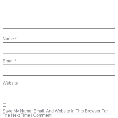
Name
*
Email
*
Website
Save My Name, Email, And Website In This Browser For
The Next Time I Comment.