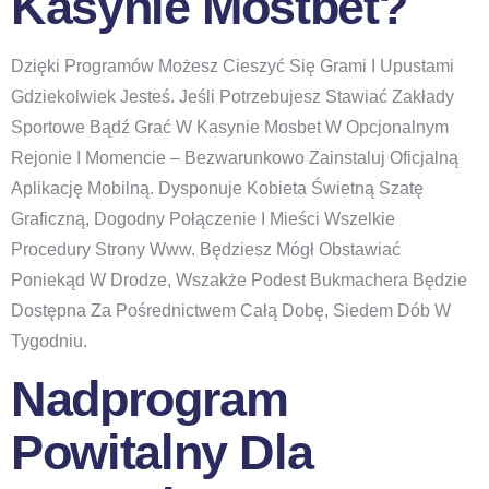
Kasynie Mostbet?
Dzięki Programów Możesz Cieszyć Się Grami I Upustami
Gdziekolwiek Jesteś. Jeśli Potrzebujesz Stawiać Zakłady
Sportowe Bądź Grać W Kasynie Mosbet W Opcjonalnym
Rejonie I Momencie – Bezwarunkowo Zainstaluj Oficjalną
Aplikację Mobilną. Dysponuje Kobieta Świetną Szatę
Graficzną, Dogodny Połączenie I Mieści Wszelkie
Procedury Strony Www. Będziesz Mógł Obstawiać
Poniekąd W Drodze, Wszakże Podest Bukmachera Będzie
Dostępna Za Pośrednictwem Całą Dobę, Siedem Dób W
Tygodniu.
Nadprogram
Powitalny Dla