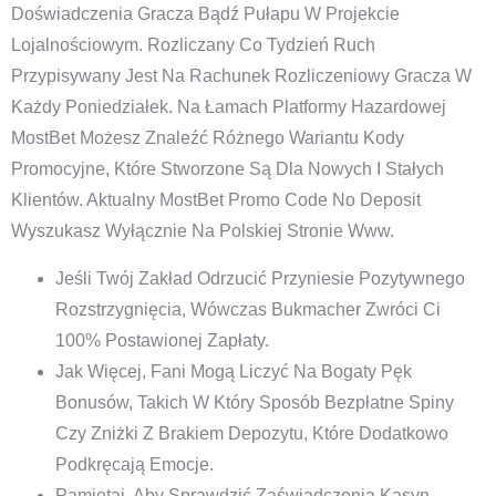
Doświadczenia Gracza Bądź Pułapu W Projekcie
Lojalnościowym. Rozliczany Co Tydzień Ruch
Przypisywany Jest Na Rachunek Rozliczeniowy Gracza W
Każdy Poniedziałek. Na Łamach Platformy Hazardowej
MostBet Możesz Znaleźć Różnego Wariantu Kody
Promocyjne, Które Stworzone Są Dla Nowych I Stałych
Klientów. Aktualny MostBet Promo Code No Deposit
Wyszukasz Wyłącznie Na Polskiej Stronie Www.
Jeśli Twój Zakład Odrzucić Przyniesie Pozytywnego
Rozstrzygnięcia, Wówczas Bukmacher Zwróci Ci
100% Postawionej Zapłaty.
Jak Więcej, Fani Mogą Liczyć Na Bogaty Pęk
Bonusów, Takich W Który Sposób Bezpłatne Spiny
Czy Zniżki Z Brakiem Depozytu, Które Dodatkowo
Podkręcają Emocje.
Pamiętaj, Aby Sprawdzić Zaświadczenia Kasyn