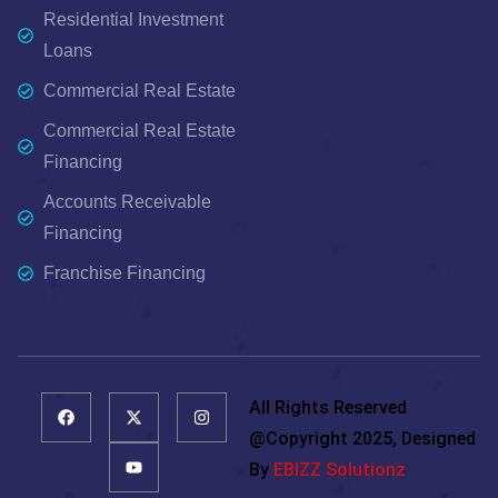
Residential Investment
Loans
Commercial Real Estate
Commercial Real Estate
Financing
Accounts Receivable
Financing
Franchise Financing
All Rights Reserved
@copyright 2025, Designed
By
EBIZZ Solutionz