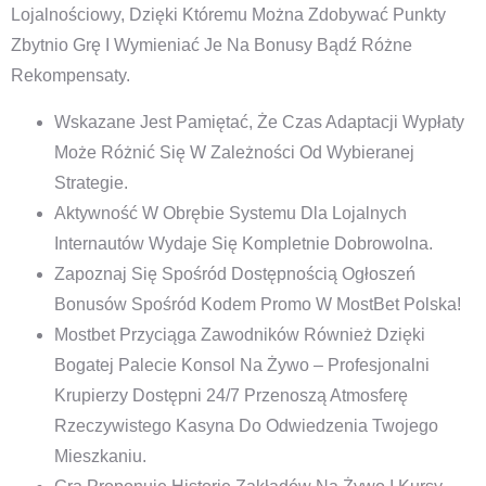
Lojalnościowy, Dzięki Któremu Można Zdobywać Punkty
Zbytnio Grę I Wymieniać Je Na Bonusy Bądź Różne
Rekompensaty.
Wskazane Jest Pamiętać, Że Czas Adaptacji Wypłaty
Może Różnić Się W Zależności Od Wybieranej
Strategie.
Aktywność W Obrębie Systemu Dla Lojalnych
Internautów Wydaje Się Kompletnie Dobrowolna.
Zapoznaj Się Spośród Dostępnością Ogłoszeń
Bonusów Spośród Kodem Promo W MostBet Polska!
Mostbet Przyciąga Zawodników Również Dzięki
Bogatej Palecie Konsol Na Żywo – Profesjonalni
Krupierzy Dostępni 24/7 Przenoszą Atmosferę
Rzeczywistego Kasyna Do Odwiedzenia Twojego
Mieszkaniu.