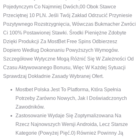
Pojedynczym Co Najmniej Dwóch,00 Obok Stawce
Przeciętnej 10 PLN. Jeśli Twój Zakład Odrzucić Przyniesie
Pozytywnego Rozstrzygnięcia, Wówczas Bukmacher Zwróci
Ci 100% Postawionej Stawki. Środki Pieniężne Zdobyte
Dzięki Produkcji Za MostBet Free Spins Odbierzesz
Dopiero Według Dokonaniu Powyższych Wymogów.
Szczegółowe Wytyczne Mogą Różnić Się W Zależności Od
Czasu Aktywowanego Bonusu, Więc W Każdej Sytuacji
Sprawdzaj Dokładnie Zasady Wybranej Ofert.
Mostbet Polska Jest To Platforma, Która Spełnia
Potrzeby Zarówno Nowych, Jak I Doświadczonych
Zawodników.
Zastosowanie Wydaje Się Zoptymalizowana Na
Rzecz Najnowszych Wersji Androida, Lecz Starsze
Kategorie (powyżej Pięć.0) Również Powinny Ją