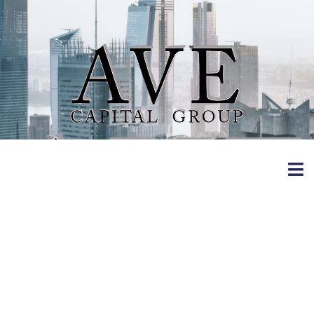
Mostbet Promo
Code: Premia