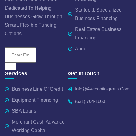
Dedicated To Helping
Startup & Specialized
Businesses Grow Through
Business Financing
Smart, Flexible Funding
Real Estate Business
Options.
Financing
About
Services
Get InTouch
Info@avecapitalgroup.com
Business Line Of Credit
Equipment Financing
(631) 704-1660
SBA Loans
Merchant Cash Advance
Working Capital