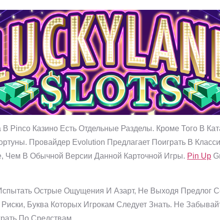
 В Pinco Казино Есть Отдельные Разделы. Кроме Того В К
туны. Провайдер Evolution Предлагает Поиграть В Класс
е, Чем В Обычной Версии Данной Карточной Игры.
Pin Up
Gr
Испытать Острые Ощущения И Азарт, Не Выходя Предлог С
Риски, Буква Которых Игрокам Следует Знать. Не Забывайт
грать По Средствам.