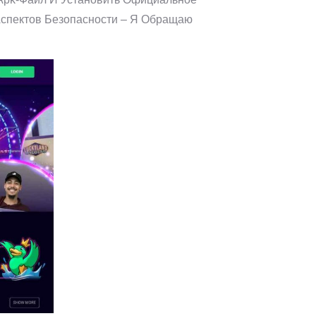
Аспектов Безопасности – Я Обращаю