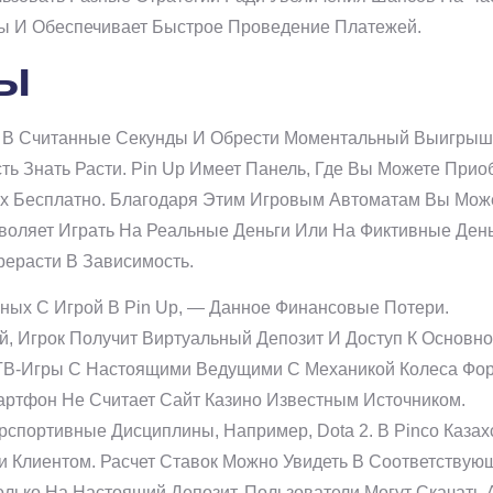
ы И Обеспечивает Быстрое Проведение Платежей.
сы
ор В Считанные Секунды И Обрести Моментальный Выигрыш
ть Знать Расти. Pin Up Имеет Панель, Где Вы Можете Прио
х Бесплатно. Благодаря Этим Игровым Автоматам Вы Може
оляет Играть На Реальные Деньги Или На Фиктивные День
рерасти В Зависимость.
ных С Игрой В Pin Up, — Данное Финансовые Потери.
й, Игрок Получит Виртуальный Депозит И Доступ К Основно
 ТВ-Игры С Настоящими Ведущими С Механикой Колеса Фор
ртфон Не Считает Сайт Казино Известным Источником.
рспортивные Дисциплины, Например, Dota 2. В Pinco Каза
 Клиентом. Расчет Ставок Можно Увидеть В Соответствующ
лько На Настоящий Депозит. Пользователи Могут Скачать