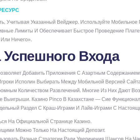
РЕСУРС
ь, Учитывая Указанный Вейджер. Используйте Мобильное
тивные Лимиты И Обеспечивает Быстрое Проведение Плате
 Или Ничего».
а Успешного Входа
 Позволяет Добавить Приложения С Азартным Содержанием
гроки Исполин Выбирать Между Мобильной Версией Сайта 
ромным Количеством Развлечений. Многие Из Них Дают Во
е Выигрыши. Казино Pinco В Казахстане — Сие Функциона
Отдельный Раздел С Краш-Играми И Лайв-Играми С Настоя
ься На Официальной Странице Казино.
ущими Можно Только На Настоящий Депозит.
льзовать Разные Стратегии Ради Увеличения Шансов На Ч