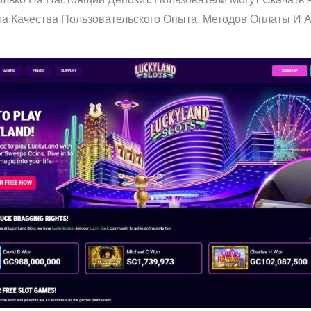
а Качества Пользовательского Опыта, Методов Оплаты И 