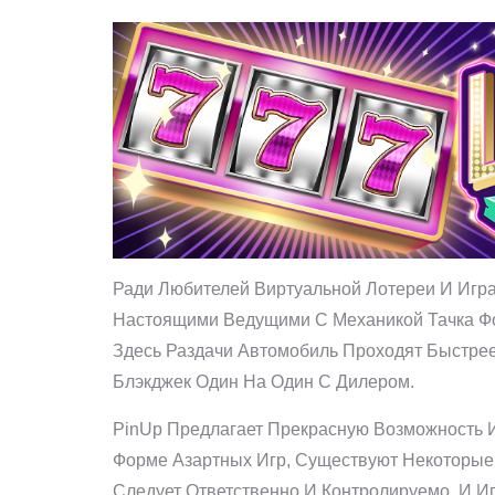
Ради Любителей Виртуальной Лотереи И Игра
Настоящими Ведущими С Механикой Тачка Фор
Здесь Раздачи Автомобиль Проходят Быстре
Блэкджек Один На Один С Дилером.
PinUp Предлагает Прекрасную Возможность 
Форме Азартных Игр, Существуют Некоторые 
Следует Ответственно И Контролируемо, И И