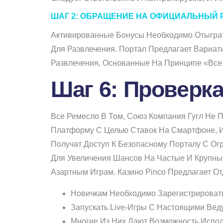
ШАГ 2: ОБРАЩЕНИЕ НА ОФИЦИАЛЬНЫЙ 
Активированные Бонусы Необходимо Отыграт
Для Развлечения. Портал Предлагает Вариа
Развлечения, Основанные На Принципе «все
Шаг 6: Проверк
Все Ремесло В Том, Союз Компания Гугл Не
Платформу С Целью Ставок На Смартфоне, И
Получат Доступ К Безопасному Порталу С Ог
Для Увеличения Шансов На Частые И Крупны
Азартным Играм. Казино Pinco Предлагает 
Новичкам Необходимо Зарегистрироват
Запускать Live-Игры С Настоящими Вед
Многие Из Них Дают Возможность Испо