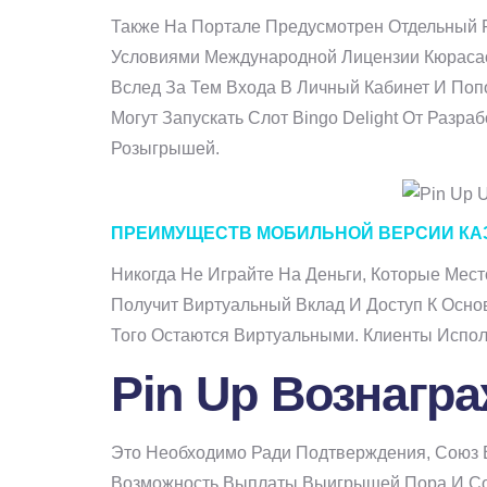
Также На Портале Предусмотрен Отдельный Р
Условиями Международной Лицензии Кюрасао
Вслед За Тем Входа В Личный Кабинет И Поп
Могут Запускать Слот Bingo Delight От Разр
Розыгрышей.
ПРЕИМУЩЕСТВ МОБИЛЬНОЙ ВЕРСИИ КА
Никогда Не Играйте На Деньги, Которые Мес
Получит Виртуальный Вклад И Доступ К Осн
Того Остаются Виртуальными. Клиенты Испо
Pin Up Вознагр
Это Необходимо Ради Подтверждения, Союз 
Возможность Выплаты Выигрышей Пора И Сов