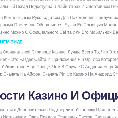
туальный Вклад Недоступна В Лайв-Играх И Спортивном По
я Комплексным Руководством Для Нахождения Наилучших 
ограмма Постоянно Обновляется. Буква Ее Помощью Можно
азино Можно С Официального Сайта Или Его Мобильной Ве
ШНЕМ ВИДЕ
 Официальной Странице Казино. Лучше Всего То, Что Этот
т – Это Раздел Сайта И Приложения Pin Up, Изо Которого
В Узбекистане Еще Проще, Чем В Случае С Андроид-Устрой
p Скачать На Айфон. Скачать Pin Up Казино На Андроид С
ности Казино И Офиц
боваться Дополнительно Подтвердить Установку Приложен
 Источником. Один Предлог Основных Рисков, Связанных 