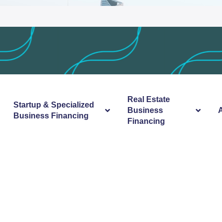
Real Estate
Startup & Specialized
Business
Business Financing
Financing
miy Saytiga Oz
l Ishlash Yollar