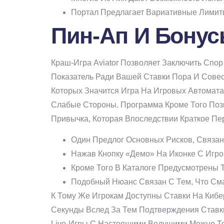
Портал Предлагает Вариативные Лимит
Пин-Ап И Бону
Краш-Игра Aviator Позволяет Заключить Сп
Показатель Ради Вашей Ставки Пора И Совес
Которых Значится Игра На Игровых Автомата
Слабые Стороны. Программа Кроме Того Позв
Привычка, Которая Впоследствии Краткое Пе
Один Предлог Основных Рисков, Связан
Нажав Кнопку «Демо» На Иконке С Игро
Кроме Того В Каталоге Предусмотрены
Подобный Нюанс Связан С Тем, Что Сма
К Тому Же Игрокам Доступны Ставки На Кибе
Секунды Вслед За Тем Подтверждения Ставки
Live-Игры С Настоящими Ведущими Можно То